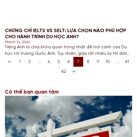
CHỨNG CHỈ IELTS VS SELT: LỰA CHỌN NÀO PHÙ HỢP
CHO HÀNH TRÌNH DU HỌC ANH?
March 14, 2026
Tiếng Anh là chìa khóa quan trọng nhất để mở cánh cửa Du
học tới Vương Quốc Anh. Tuy nhiên, giữa rất nhiều kỳ thi đánh
giá năng lực ngôn ngữ, IELTS và SELT luôn khiến nhiều Sinh
1
2
…
4
5
6
7
8
9
10
…
61
viên băn khoăn khi chuẩn bị Hồ sơ. Trong bài viết này, chuyên
62
gia UniStar sẽ phân tích chi tiết sự khác biệt giữa […]
Có thể bạn quan tâm