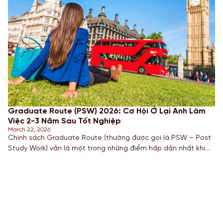
Graduate Route (PSW) 2026: Cơ Hội Ở Lại Anh Làm
Việc 2-3 Năm Sau Tốt Nghiệp
March 22, 2026
Chính sách Graduate Route (thường được gọi là PSW – Post
Study Work) vẫn là một trong những điểm hấp dẫn nhất khi
nhắc đến Du học Anh Quốc. Năm 2026, cơ hội này tiếp tục
mở ra cánh cửa cho Sinh viên Quốc tế tích lũy kinh nghiệm
làm việc thực tế tại một trong những nền kinh tế phát […]