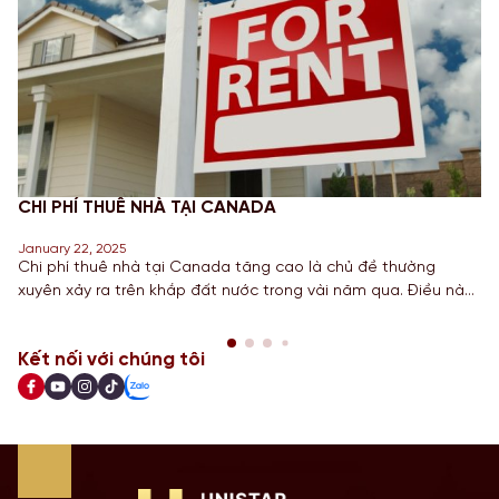
CHI PHÍ THUÊ NHÀ TẠI CANADA
January 22, 2025
Chi phí thuê nhà tại Canada tăng cao là chủ đề thường
xuyên xảy ra trên khắp đất nước trong vài năm qua. Điều này
đã khiến chính phủ phải thực hiện nhiều bước để giúp giảm
bớt những chi phí này trong vài năm tới. Dựa trên những bước
Kết nối với chúng tôi
đi gần đây nhất nhằm […]