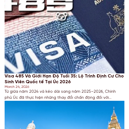
Visa 485 Và Giới Hạn Độ Tuổi 35: Lộ Trình Định Cư Cho
Sinh Viên Quốc tế Tại Úc 2026
March 24, 2026
Từ giữa năm 2024 và kéo dài sang năm 2025–2026, Chính
phủ Úc đã thực hiện những thay đổi chấn động đối với
loại Visa Tốt nghiệp tạm thời (Subclass 485). Thay đổi đáng
chú ý nhất chính là việc hạ giới hạn độ tuổi từ 50 xuống còn
35 đối với nhiều dòng Visa. Điều này đòi hỏi các […]