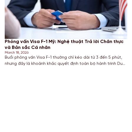
Phỏng vấn Visa F-1 Mỹ: Nghệ thuật Trả lời Chân thực
và Bản sắc Cá nhân
March 18, 2026
Buổi phỏng vấn Visa F-1 thường chỉ kéo dài từ 3 đến 5 phút,
nhưng đây là khoảnh khắc quyết định toàn bộ hành trình Du
học Mỹ của bạn. Thay vì cố gắng học thuộc lòng các câu trả
lời mẫu tràn lan trên mạng, chiến lược thông minh nhất để
chinh phục viên chức Lãnh sự chính […]