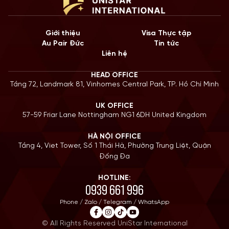
Giới thiệu
Visa Thực tập
Au Pair Đức
Tin tức
Liên hệ
HEAD OFFICE
Tầng 72, Landmark 81, Vinhomes Central Park, TP. Hồ Chí Minh
UK OFFICE
57-59 Friar Lane Nottingham NG1 6DH United Kingdom
HÀ NỘI OFFICE
Tầng 4, Viet Tower, Số 1 Thái Hà, Phường Trung Liệt, Quận
Đống Đa
HOTLINE:
0939 661 996
Phone / Zalo / Telegram / WhatsApp
© All Rights Reserved UniStar International