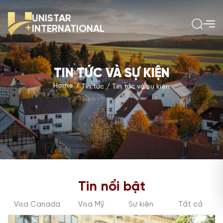
UNISTAR
INTERNATIONAL
TIN TỨC VÀ SỰ KIỆN
Home
Tin tức
Tin tức và sự kiện
Tin nổi bật
Visa Canada
Visa Mỹ
Sự kiện
Tất cả