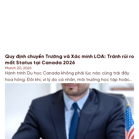
Quy định chuyển Trường và Xác minh LOA: Tránh rủi ro
mất Status tại Canada 2026
March 20, 2026
Hành trình Du học Canada không phải lúc nào cũng trải đầy
hoa hồng. Đôi khi, vì lý do cá nhân, môi trường học tập hoặc
thay đổi định hướng nghề nghiệp, nhiều Sinh viên quyết định
chuyển trường. Tuy nhiên, kể từ năm 2025–2026, Chính
phủ Canada đã thắt chặt các quy định về việc chuyển đổi cơ
sở giáo […]