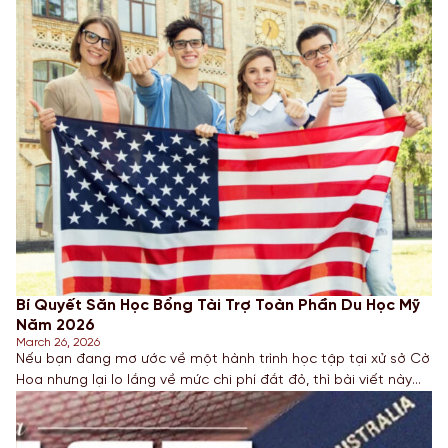
Bí Quyết Săn Học Bổng Tài Trợ Toàn Phần Du Học Mỹ
Năm 2026
March 26, 2026
Nếu bạn đang mơ ước về một hành trình học tập tại xử sở Cờ
Hoa nhưng lại lo lắng về mức chi phí đắt đỏ, thì bài viết này
dành cho bạn. Năm 2026 mở ra nhiều cơ hội mới với các gói
hỗ trợ tài chính đa dạng. Hãy cùng chuyên gia giáo […]