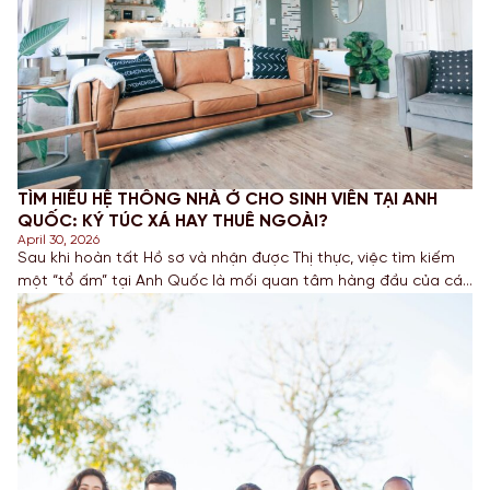
TÌM HIỂU HỆ THỐNG NHÀ Ở CHO SINH VIÊN TẠI ANH
QUỐC: KÝ TÚC XÁ HAY THUÊ NGOÀI?
April 30, 2026
Sau khi hoàn tất Hồ sơ và nhận được Thị thực, việc tìm kiếm
một “tổ ấm” tại Anh Quốc là mối quan tâm hàng đầu của các
bạn Học sinh. Việc lựa chọn đúng loại hình nhà ở không chỉ
ảnh hưởng đến ngân sách mà còn quyết định trải nghiệm
sống và kết […]