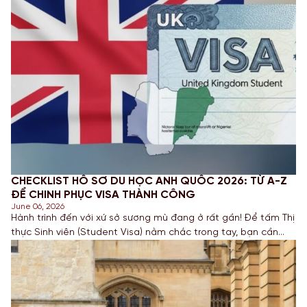
CHECKLIST HỒ SƠ DU HỌC ANH QUỐC 2026: TỪ A-Z
ĐỂ CHINH PHỤC VISA THÀNH CÔNG
June 06, 2026
Hành trình đến với xứ sở sương mù đang ở rất gần! Để tấm Thị
thực Sinh viên (Student Visa) nằm chắc trong tay, bạn cần
một bộ Hồ sơ chuẩn chỉnh và minh bạch. Chuyên gia UniStar
đã tổng hợp checklist đầy đủ nhất cho kỳ nhập học 2026.
Giấy tờ học thuật […]