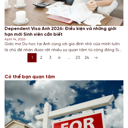
Dependent Visa Anh 2026: Điều kiện và những giới
hạn mới Sinh viên cần biết
April 14, 2026
Giấc mơ Du học tại Anh cùng với gia đình nhỏ của mình luôn
là chủ đề nhận được rất nhiều sự quan tâm từ cộng đồng Sinh
viên Việt Nam. Tuy nhiên, kể từ đầu năm 2024, Chính phủ Anh
1
2
3
4
…
23
24
đã thực hiện những thay đổi mang tính bước ngoặt đối với
quy định […]
Có thể bạn quan tâm