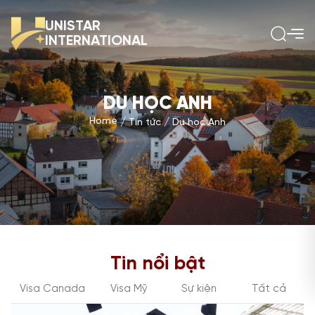
UNISTAR
INTERNATIONAL
DU HỌC ANH
Home
Tin tức
Du học Anh
Tin nổi bật
Visa Canada
Visa Mỹ
Sự kiện
Tất cả