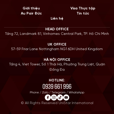
Giới thiệu
Visa Thực tập
Au Pair Đức
Tin tức
Liên hệ
HEAD OFFICE
Tầng 72, Landmark 81, Vinhomes Central Park, TP. Hồ Chí Minh
UK OFFICE
57-59 Friar Lane Nottingham NG1 6DH United Kingdom
HÀ NỘI OFFICE
Tầng 4, Viet Tower, Số 1 Thái Hà, Phường Trung Liệt, Quận
Đống Đa
HOTLINE:
0939 661 996
Phone / Zalo / Telegram / WhatsApp
© All Rights Reserved UniStar International