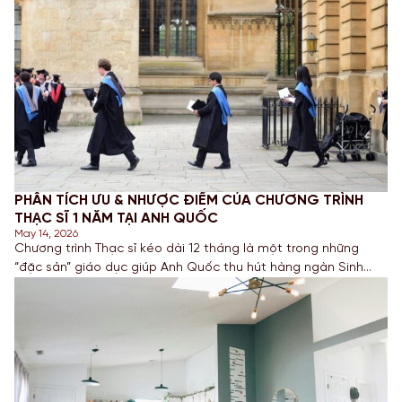
PHÂN TÍCH ƯU & NHƯỢC ĐIỂM CỦA CHƯƠNG TRÌNH
THẠC SĨ 1 NĂM TẠI ANH QUỐC
May 14, 2026
Chương trình Thạc sĩ kéo dài 12 tháng là một trong những
“đặc sản” giáo dục giúp Anh Quốc thu hút hàng ngàn Sinh
viên Quốc tế mỗi năm. Tuy nhiên, với cường độ học tập cao,
liệu đây có phải là lựa chọn tối ưu cho bạn trong năm 2026?
Hãy cùng chuyên gia […]