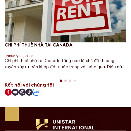
CHI PHÍ THUÊ NHÀ TẠI CANADA
January 22, 2025
Chi phí thuê nhà tại Canada tăng cao là chủ đề thường
xuyên xảy ra trên khắp đất nước trong vài năm qua. Điều này
đã khiến chính phủ phải thực hiện nhiều bước để giúp giảm
bớt những chi phí này trong vài năm tới. Dựa trên những bước
Kết nối với chúng tôi
đi gần đây nhất nhằm […]