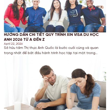
HƯỚNG DẪN CHI TIẾT QUY TRÌNH XIN VISA DU HỌC
ANH 2026 TỪ A ĐẾN Z
April 22, 2026
Sở hữu tấm Thị thực Anh Quốc là bước cuối cùng và quan
trọng nhất để bắt đầu hành trình học tập tại một trong
những nền giáo dục uy tín nhất thế giới. Năm 2026, quy trình
xin Student Visa đã có một số thay đổi về công nghệ và yêu
cầu tài chính. […]