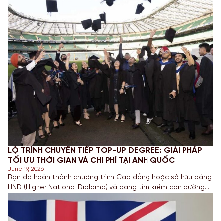
LỘ TRÌNH CHUYỂN TIẾP TOP-UP DEGREE: GIẢI PHÁP
TỐI ƯU THỜI GIAN VÀ CHI PHÍ TẠI ANH QUỐC
June 19, 2026
Bạn đã hoàn thành chương trình Cao đẳng hoặc sở hữu bằng
HND (Higher National Diploma) và đang tìm kiếm con đường
ngắn nhất để sở hữu tấm bằng Cử nhân danh giá từ một
Quốc gia có nền giáo dục hàng đầu? Lộ trình chuyển tiếp
Top-up degree tại Anh chính là câu trả […]