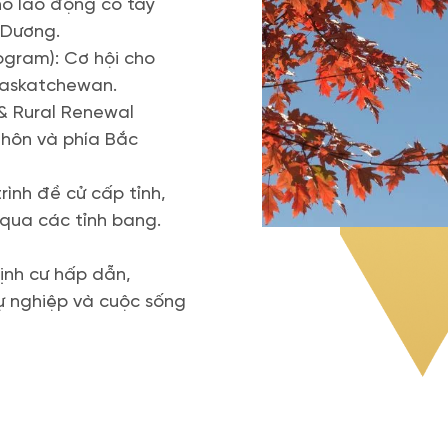
ho lao động có tay
 Dương.
gram): Cơ hội cho
Saskatchewan.
 & Rural Renewal
thôn và phía Bắc
rình đề cử cấp tỉnh,
qua các tỉnh bang.
định cư hấp dẫn,
ự nghiệp và cuộc sống