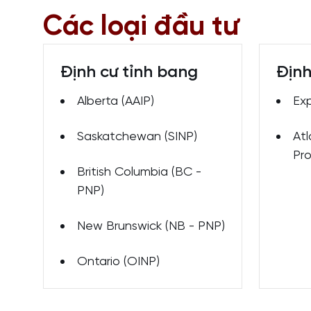
Các loại đầu tư
Định cư tỉnh bang
Định
Alberta (AAIP)
Exp
Saskatchewan (SINP)
Atl
Pro
British Columbia (BC -
PNP)
New Brunswick (NB - PNP)
Ontario (OINP)