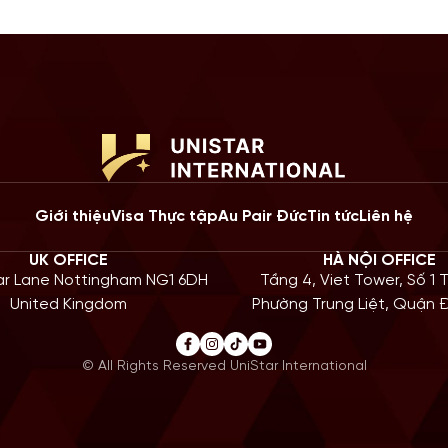
Giới thiệu
Visa Thực tập
Au Pair Đức
Tin tức
Liên hệ
UK OFFICE
HÀ NỘI OFFICE
iar Lane Nottingham NG1 6DH
Tầng 4, Viet Tower, Số 1 
United Kingdom
Phường Trung Liệt, Quận
© All Rights Reserved UniStar International