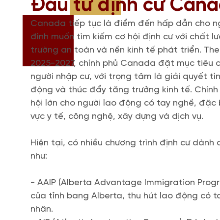
Đầu tư định cư Can
Canada tiếp tục là điểm đến hấp dẫn cho ng
đình muốn tìm kiếm cơ hội định cư với chất l
trường an toàn và nền kinh tế phát triển. T
2025-2027, chính phủ Canada đặt mục tiêu ch
người nhập cư, với trọng tâm là giải quyết tì
động và thúc đẩy tăng trưởng kinh tế. Chính
hội lớn cho người lao động có tay nghề, đặc b
vực y tế, công nghệ, xây dựng và dịch vụ.
Hiện tại, có nhiều chương trình định cư dành
như:
- AAIP (Alberta Advantage Immigration Progr
của tỉnh bang Alberta, thu hút lao động có 
nhân.