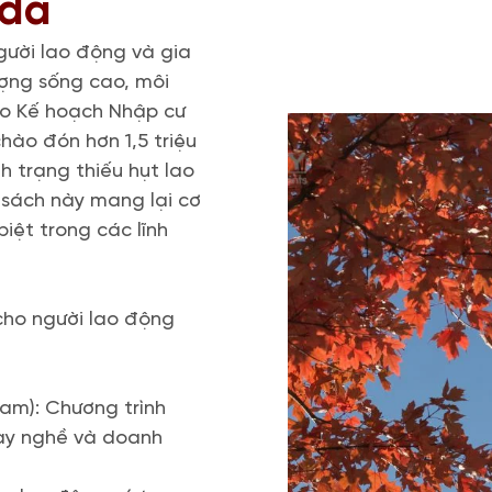
ada
ười lao động và gia
ượng sống cao, môi
heo Kế hoạch Nhập cư
ào đón hơn 1,5 triệu
nh trạng thiếu hụt lao
 sách này mang lại cơ
iệt trong các lĩnh
 cho người lao động
am): Chương trình
tay nghề và doanh