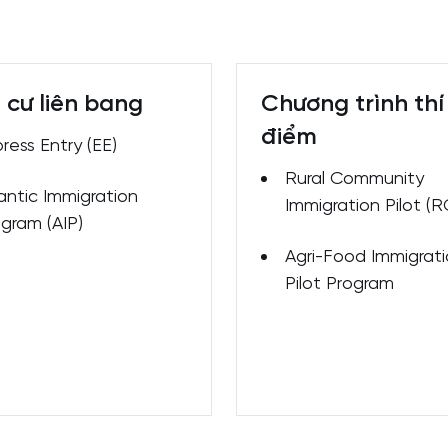
 cư liên bang
Chương trình thí
điểm
ress Entry (EE)
Rural Community
antic Immigration
Immigration Pilot (R
gram (AIP)
Agri-Food Immigrat
Pilot Program