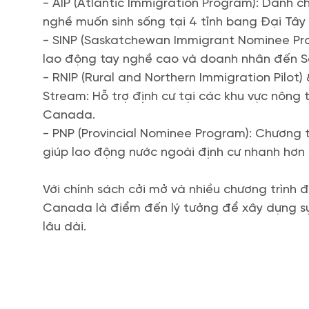
- AIP (Atlantic Immigration Program): Dành c
nghề muốn sinh sống tại 4 tỉnh bang Đại Tây
- SINP (Saskatchewan Immigrant Nominee Pro
lao động tay nghề cao và doanh nhân đến 
- RNIP (Rural and Northern Immigration Pilot)
Stream: Hỗ trợ định cư tại các khu vực nông 
Canada.
- PNP (Provincial Nominee Program): Chương t
giúp lao động nước ngoài định cư nhanh hơn 
Với chính sách cởi mở và nhiều chương trình 
Canada là điểm đến lý tưởng để xây dựng s
lâu dài.