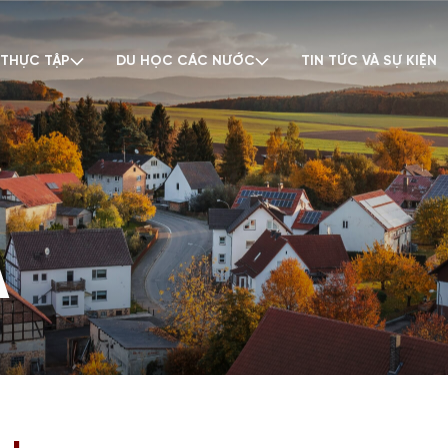
 THỰC TẬP
DU HỌC CÁC NƯỚC
TIN TỨC VÀ SỰ KIỆN
A