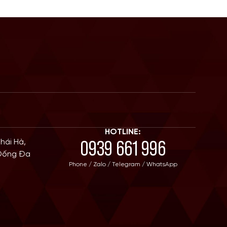
HOTLINE:
0939 661 996
Thái Hà,
 Đống Đa
Phone / Zalo / Telegram / WhatsApp