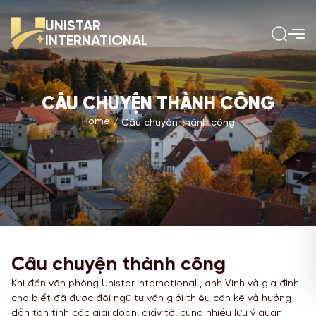
UNISTAR
INTERNATIONAL
CÂU CHUYỆN THÀNH CÔNG
Home
Câu chuyện thành công
Câu chuyện thành công
Khi đến văn phòng Unistar International , anh Vinh và gia đình
cho biết đã được đội ngũ tư vấn giới thiệu cặn kẽ và hướng
dẫn tận tình các giai đoạn, giấy tờ, cùng nhiều lưu ý quan