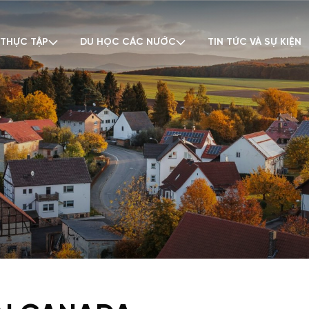
 THỰC TẬP
DU HỌC CÁC NƯỚC
TIN TỨC VÀ SỰ KIỆN