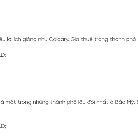
ều lợi ích giống như Calgary. Giá thuê trong thành ph
AD;
à một trong những thành phố lâu đời nhất ở Bắc Mỹ. S
AD;