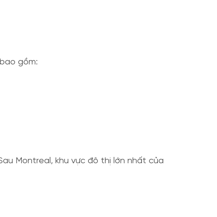
ố bao gồm:
au Montreal, khu vực đô thị lớn nhất của