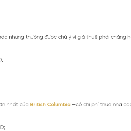
ada nhưng thường được chú ý vì giá thuê phải chăng h
D;
lớn nhất của
British Columbia
—có chi phí thuê nhà cao
AD;