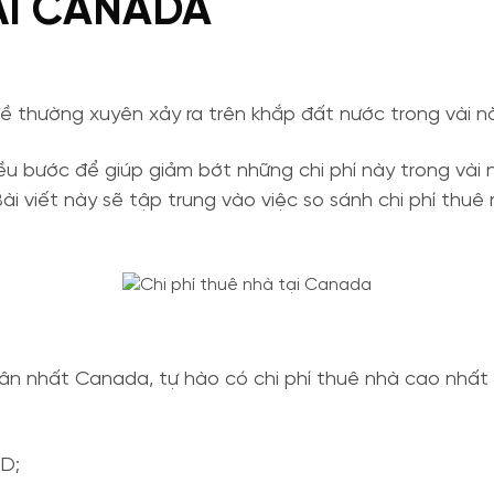
ẠI CANADA
đề thường xuyên xảy ra trên khắp đất nước trong vài 
iều bước để giúp giảm bớt những chi phí này trong vài
ài viết này sẽ tập trung vào việc so sánh chi phí thuê
dân nhất Canada, tự hào có chi phí thuê nhà cao nhất
AD;