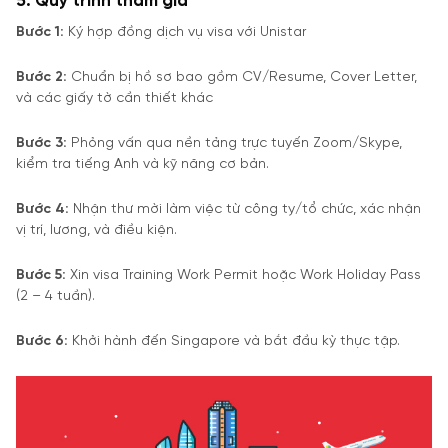
5. Quy trình tham gia
Bước 1:
Ký hợp đồng dịch vụ visa với Unistar
Bước 2:
Chuẩn bị hồ sơ bao gồm CV/Resume, Cover Letter,
và các giấy tờ cần thiết khác
Bước 3:
Phỏng vấn qua nền tảng trực tuyến Zoom/Skype,
kiểm tra tiếng Anh và kỹ năng cơ bản.
Bước 4:
Nhận thư mời làm việc từ công ty/tổ chức, xác nhận
vị trí, lương, và điều kiện.
Bước 5:
Xin visa Training Work Permit hoặc Work Holiday Pass
(2 – 4 tuần).
Bước 6:
Khởi hành đến Singapore và bắt đầu kỳ thực tập.