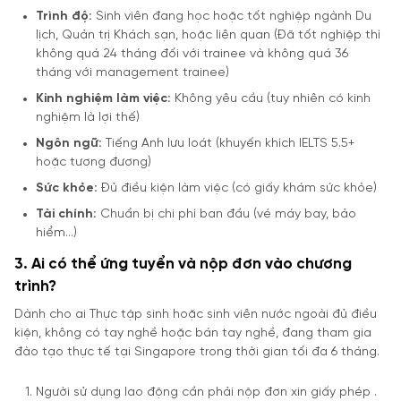
Trình độ:
Sinh viên đang học hoặc tốt nghiệp ngành Du
lịch, Quản trị Khách sạn, hoặc liên quan (Đã tốt nghiệp thì
không quá 24 tháng đối với trainee và không quá 36
tháng với management trainee)
Kinh nghiệm làm việc:
Không yêu cầu (tuy nhiên có kinh
nghiệm là lợi thế)
Ngôn ngữ:
Tiếng Anh lưu loát (khuyến khích IELTS 5.5+
hoặc tương đương)
Sức khỏe:
Đủ điều kiện làm việc (có giấy khám sức khỏe)
Tài chính:
Chuẩn bị chi phí ban đầu (vé máy bay, bảo
hiểm…)
3. Ai có thể ứng tuyển và nộp đơn vào chương
trình?
Dành cho ai Thực tập sinh hoặc sinh viên nước ngoài đủ điều
kiện, không có tay nghề hoặc bán tay nghề, đang tham gia
đào tạo thực tế tại Singapore trong thời gian tối đa 6 tháng.
Người sử dụng lao động cần phải nộp đơn xin giấy phép .