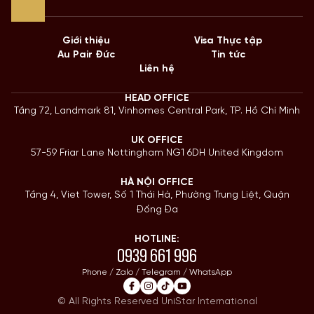
Giới thiệu
Visa Thực tập
Au Pair Đức
Tin tức
Liên hệ
HEAD OFFICE
Tầng 72, Landmark 81, Vinhomes Central Park, TP. Hồ Chí Minh
UK OFFICE
57-59 Friar Lane Nottingham NG1 6DH United Kingdom
HÀ NỘI OFFICE
Tầng 4, Viet Tower, Số 1 Thái Hà, Phường Trung Liệt, Quận
Đống Đa
HOTLINE:
0939 661 996
Phone / Zalo / Telegram / WhatsApp
© All Rights Reserved UniStar International