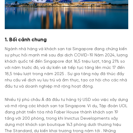
1. Bối cảnh chung
Ngành nhà hàng và khách sạn tại Singapore đang chứng kiến
sự phục hồi mạnh mẽ sau đại dịch COVID-19. Năm 2024, lượng
khách quốc tế đến Singapore đạt 16,5 triệu lượt, tăng 21% so
với năm trước đó, và dự kiến sẽ tiếp tục tăng lên mức 17 đến
18,5 triệu lượt trong năm 2025 . Sự gia tăng này đã thúc đẩy
nhu cầu về dịch vụ lưu trú và ẩm thực, tạo cơ hội cho các nhà
đầu tư và doanh nghiệp mở rộng hoạt động.​
Nhiều tỷ phú châu Á đã đầu tư hàng tỷ USD vào việc xây dựng
và mở rộng các khách sạn tại Singapore. Ví dụ, Tập đoàn UOL
đang phát triển tòa nhà Faber House thành khách sạn 19
tầng với 200 phòng, trong khi Invictus Developments xây
dựng một khách sạn boutique 143 phòng dưới thương hiệu
The Standard, dự kiến khai trương trong năm tới . Những