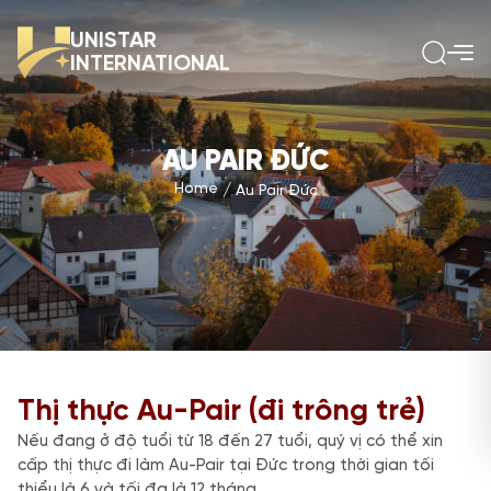
UNISTAR
INTERNATIONAL
AU PAIR ĐỨC
Home
Au Pair Đức
Thị thực Au-Pair (đi trông trẻ)
Nếu đang ở độ tuổi từ 18 đến 27 tuổi, quý vị có thể xin
cấp thị thực đi làm Au-Pair tại Đức trong thời gian tối
thiểu là 6 và tối đa là 12 tháng.