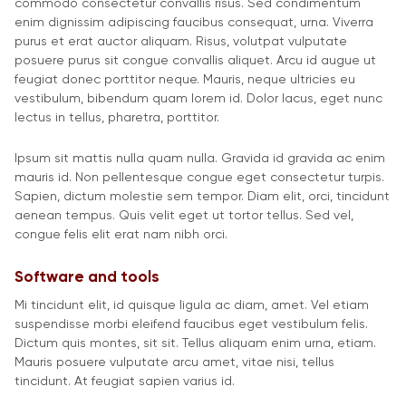
commodo consectetur convallis risus. Sed condimentum
enim dignissim adipiscing faucibus consequat, urna. Viverra
purus et erat auctor aliquam. Risus, volutpat vulputate
posuere purus sit congue convallis aliquet. Arcu id augue ut
feugiat donec porttitor neque. Mauris, neque ultricies eu
vestibulum, bibendum quam lorem id. Dolor lacus, eget nunc
lectus in tellus, pharetra, porttitor.
Ipsum sit mattis nulla quam nulla. Gravida id gravida ac enim
mauris id. Non pellentesque congue eget consectetur turpis.
Sapien, dictum molestie sem tempor. Diam elit, orci, tincidunt
aenean tempus. Quis velit eget ut tortor tellus. Sed vel,
congue felis elit erat nam nibh orci.
Software and tools
Mi tincidunt elit, id quisque ligula ac diam, amet. Vel etiam
suspendisse morbi eleifend faucibus eget vestibulum felis.
Dictum quis montes, sit sit. Tellus aliquam enim urna, etiam.
Mauris posuere vulputate arcu amet, vitae nisi, tellus
tincidunt. At feugiat sapien varius id.