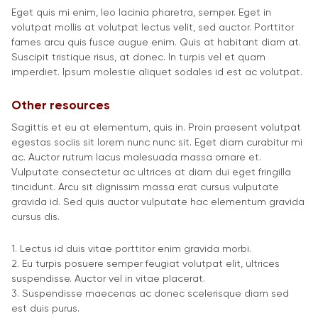
Eget quis mi enim, leo lacinia pharetra, semper. Eget in
volutpat mollis at volutpat lectus velit, sed auctor. Porttitor
fames arcu quis fusce augue enim. Quis at habitant diam at.
Suscipit tristique risus, at donec. In turpis vel et quam
imperdiet. Ipsum molestie aliquet sodales id est ac volutpat.
Other resources
Sagittis et eu at elementum, quis in. Proin praesent volutpat
egestas sociis sit lorem nunc nunc sit. Eget diam curabitur mi
ac. Auctor rutrum lacus malesuada massa ornare et.
Vulputate consectetur ac ultrices at diam dui eget fringilla
tincidunt. Arcu sit dignissim massa erat cursus vulputate
gravida id. Sed quis auctor vulputate hac elementum gravida
cursus dis.
1. Lectus id duis vitae porttitor enim gravida morbi.
2. Eu turpis posuere semper feugiat volutpat elit, ultrices
suspendisse. Auctor vel in vitae placerat.
3. Suspendisse maecenas ac donec scelerisque diam sed
est duis purus.