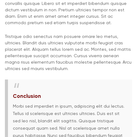
convallis quisque. Libero sit et imperdiet bibendum quisque
dictum vestibulum in non. Pretium ultricies tempor non est
diam. Enim ut enim amet amet integer cursus. Sit ac
commodo pretium sed etiam turpis suspendisse at.
Tristique odio senectus nam posuere ornare leo metus,
ultricies. Blandit duis ultricies vulputate morbi feugiat cras
placerat elit. Aliquam tellus lorem sed ac. Montes, sed mattis
pellentesque suscipit accumsan. Cursus viverra aenean
magna risus elementum faucibus molestie pellentesque. Arcu
ultricies sed mauris vestibulum.
Conclusion
Morbi sed imperdiet in ipsum, adipiscing elit dui lectus.
Tellus id scelerisque est ultricies ultricies. Duis est sit
sed leo nisl, blandit elit sagittis. Quisque tristique
consequat quam sed. Nisl at scelerisque amet nulla
purus habitasse.
Nunc sed faucibus bibendum feugiat