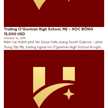
Trường O’Gorman High School, Mỹ – HỌC BỔNG
15,000 USD
October 14, 2019
Nằm tại thành phố lớn Sioux Falls, bang South Dakota – phía
Trung Tây Mỹ, trường ngoại trú O’gorman High School là ngôi
trường lớn & danh giá, được nhiều học sinh trong nước và
quốc tế biết đến. Trường được thành lập từ năm 1961, đào
tạo các học sinh nam & nữ từ […]