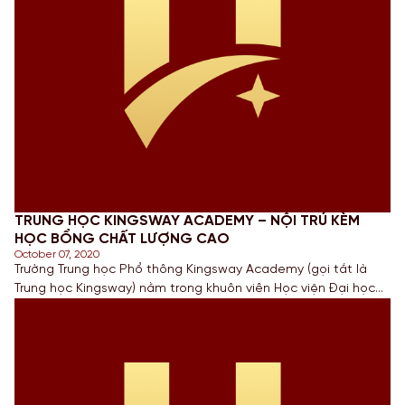
TRUNG HỌC KINGSWAY ACADEMY – NỘI TRÚ KÈM
HỌC BỔNG CHẤT LƯỢNG CAO
October 07, 2020
Trường Trung học Phổ thông Kingsway Academy (gọi tắt là
Trung học Kingsway) nằm trong khuôn viên Học viện Đại học
King’s trực thuộc Đại học Western danh tiếng của Canada.
Trường toạ lạc tại thành phố London của Tỉnh bang Ontario
với dân số khoảng 400 ngàn người, đây là thành phố lớn thứ
[…]