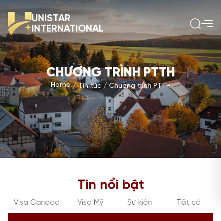
UNISTAR
INTERNATIONAL
CHƯƠNG TRÌNH PTTH
Home
Tin tức
Chương trình PTTH
Tin nổi bật
Visa Canada
Visa Mỹ
Sự kiện
Tất cả