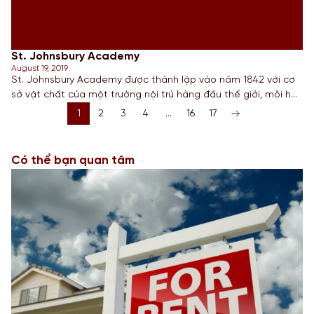
St. Johnsbury Academy
August 19, 2019
St. Johnsbury Academy được thành lập vào năm 1842 với cơ
sở vật chất của một trường nội trú hàng đầu thế giới, mỗi học
sinh luôn nhận được sự quan tâm chăm sóc tận tình. Số lượng
1
2
3
4
…
16
17
950 học sinh cho phép trường mang đến một chương trình
học vô cùng đa dạng bao […]
Có thể bạn quan tâm