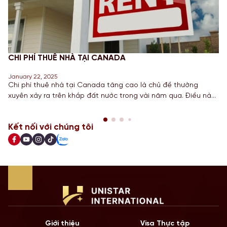
CHI PHÍ THUÊ NHÀ TẠI CANADA
January 22, 2025
Chi phí thuê nhà tại Canada tăng cao là chủ đề thường
xuyên xảy ra trên khắp đất nước trong vài năm qua. Điều này
đã khiến chính phủ phải thực hiện nhiều bước để giúp giảm
bớt những chi phí này trong vài năm tới. Dựa trên những bước
Kết nối với chúng tôi
đi gần đây nhất nhằm […]
Giới thiệu
Visa Thực tập