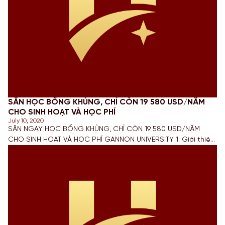
SĂN HỌC BỔNG KHỦNG, CHỈ CÒN 19 580 USD/NĂM
CHO SINH HOẠT VÀ HỌC PHÍ
July 10, 2020
SĂN NGAY HỌC BỔNG KHỦNG, CHỈ CÒN 19 580 USD/NĂM
CHO SINH HOẠT VÀ HỌC PHÍ GANNON UNIVERSITY 1. Giới thiệu
chung Đại học Gannon, Hoa Kỳ, được thành lập từ năm 1925,
là một trong những trường đại học công giáo, tư thục hàng
đầu của khu vực Tây Bắc, tiểu bang Pennsylvania. Mục tiêu […]