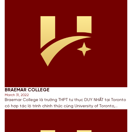
BRAEMAR COLLEGE
March 31, 2022
Braemar College là trường THPT tư thục DUY NHẤT tại Toronto
có hợp tác lộ trình chính thức cùng University of Toronto,
University of Waterloo, York University & Ryerson University, có
campus riêng nằm tại trung tâm thành phố Toronto (trong
khuôn viên St. George Campus của the University of
Toronto) với 26 năm hoạt động theo tôn chỉ Put our […]