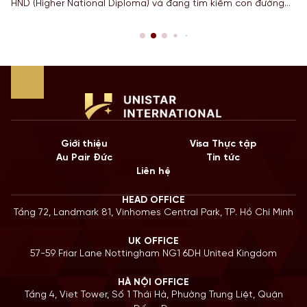
HND (Higher National Diploma) và đang tìm kiếm con đường
ngắn nhất để sở hữu tấm bằng Cử nhân danh giá từ một
Quốc gia có nền giáo dục hàng đầu? Lộ trình chuyển tiếp
Top-up degree tại Anh chính là câu trả […]
Giới thiệu
Visa Thực tập
Au Pair Đức
Tin tức
Liên hệ
HEAD OFFICE
Tầng 72, Landmark 81, Vinhomes Central Park, TP. Hồ Chí Minh
UK OFFICE
57-59 Friar Lane Nottingham NG1 6DH United Kingdom
HÀ NỘI OFFICE
Tầng 4, Viet Tower, Số 1 Thái Hà, Phường Trung Liệt, Quận