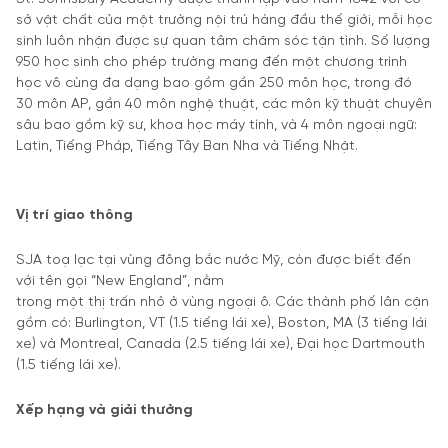
sở vật chất của một trường nội trú hàng đầu thế giới, mỗi học
sinh luôn nhận được sự quan tâm chăm sóc tận tình. Số lượng
950 học sinh cho phép trường mang đến một chương trình
học vô cùng đa dạng bao gồm gần 250 môn học, trong đó
30 môn AP, gần 40 môn nghệ thuật, các môn kỹ thuật chuyên
sâu bao gồm kỹ sư, khoa học máy tính, và 4 môn ngoại ngữ:
Latin, Tiếng Pháp, Tiếng Tây Ban Nha và Tiếng Nhật.
Vị trí giao thông
SJA toạ lạc tại vùng đông bắc nước Mỹ, còn được biết đến
với tên gọi “New England”, nằm
trong một thị trấn nhỏ ở vùng ngoại ô. Các thành phố lân cận
gồm có: Burlington, VT (1.5 tiếng lái xe), Boston, MA (3 tiếng lái
xe) và Montreal, Canada (2.5 tiếng lái xe), Đại học Dartmouth
(1.5 tiếng lái xe).
Xếp hạng và giải thưởng