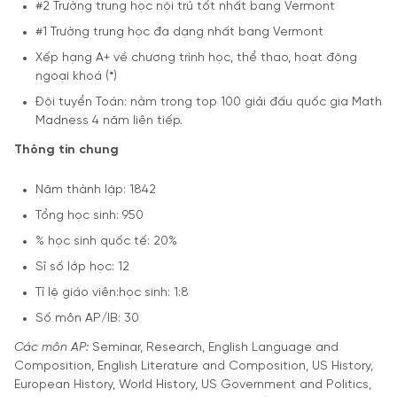
#2 Trường trung học nội trú tốt nhất bang Vermont
#1 Trường trung học đa dạng nhất bang Vermont
Xếp hạng A+ về chương trình học, thể thao, hoạt động
ngoại khoá (*)
Đội tuyển Toán: nằm trong top 100 giải đấu quốc gia Math
Madness 4 năm liên tiếp.
Thông tin chung
Năm thành lập: 1842
Tổng học sinh: 950
% học sinh quốc tế: 20%
Sĩ số lớp học: 12
Tỉ lệ giáo viên:học sinh: 1:8
Số môn AP/IB: 30
Các môn AP:
Seminar, Research, English Language and
Composition, English Literature and Composition, US History,
European History, World History, US Government and Politics,