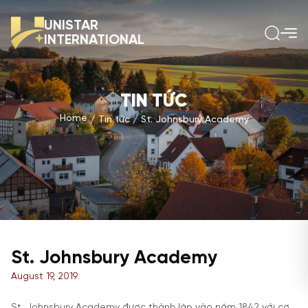
UNISTAR
INTERNATIONAL
TIN TỨC
Home
Tin tức
St. Johnsbury Academy
St. Johnsbury Academy
August 19, 2019
St. Johnsbury Academy được thành lập vào năm 1842 với cơ