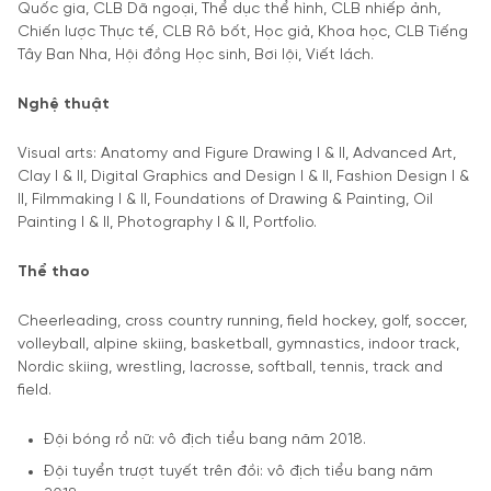
Quốc gia, CLB Dã ngoại, Thể dục thể hình, CLB nhiếp ảnh,
Chiến lược Thực tế, CLB Rô bốt, Học giả, Khoa học, CLB Tiếng
Tây Ban Nha, Hội đồng Học sinh, Bơi lội, Viết lách.
Nghệ thuật
Visual arts: Anatomy and Figure Drawing I & II, Advanced Art,
Clay I & II, Digital Graphics and Design I & II, Fashion Design I &
II, Filmmaking I & II, Foundations of Drawing & Painting, Oil
Painting I & II, Photography I & II, Portfolio.
Thể thao
Cheerleading, cross country running, field hockey, golf, soccer,
volleyball, alpine skiing, basketball, gymnastics, indoor track,
Nordic skiing, wrestling, lacrosse, softball, tennis, track and
field.
Đội bóng rổ nữ: vô địch tiểu bang năm 2018.
Đội tuyển trượt tuyết trên đồi: vô địch tiểu bang năm