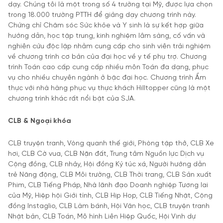
dạy. Chúng tôi là một trong số 4 trường tại Mỹ, được lựa chọn
trong 18.000 trường PTTH để giảng dạy chương trình này.
Chứng chỉ Chăm sóc Sức khỏe và Y sinh là sự kết hợp giữa
hướng dẫn, học tập trung, kinh nghiệm lâm sàng, cố vấn và
nghiên cứu độc lập nhằm cung cấp cho sinh viên trải nghiệm
về chương trình cơ bản của đại học về y tế phụ trợ. Chương
trình Toán cao cấp cung cấp nhiều môn Toán đa dạng, phục
vụ cho nhiều chuyên ngành ở bậc đại học. Chương trình Ẩm
thực với nhà hàng phục vụ thực khách Hilltopper cũng là một
chương trình khác rất nổi bật của SJA.
CLB & Ngoại khóa
CLB truyện tranh, Vòng quanh thế giới, Phòng tập thở, CLB Xe
hơi, CLB Cờ vua, CLB Nặn đất, Trung tâm Nguồn lực Dịch vụ
Cộng đồng, CLB nhảy, Hội đồng Ký túc xá, Người hướng dẫn
trẻ Năng động, CLB Môi trường, CLB Thời trang, CLB Sản xuất
Phim, CLB Tiếng Pháp, Nhà lãnh đạo Doanh nghiệp Tương lai
của Mỹ, Hiệp hội Giới tính, CLB Hip Hop, CLB Tiếng Nhật, Cộng
đồng Instaglio, CLB Làm bánh, Hội Văn học, CLB truyện tranh
Nhật bản, CLB Toán, Mô hình Liên Hiệp Quốc, Hội Vinh dự