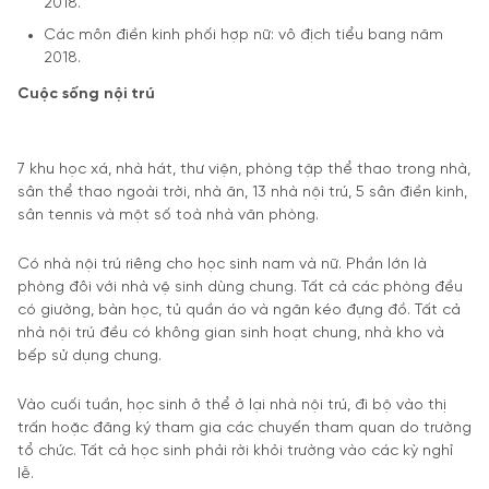
2018.
Các môn điền kinh phối hợp nữ: vô địch tiểu bang năm
2018.
Cuộc sống nội trú
7 khu học xá, nhà hát, thư viện, phòng tập thể thao trong nhà,
sân thể thao ngoài trời, nhà ăn, 13 nhà nội trú, 5 sân điền kinh,
sân tennis và một số toà nhà văn phòng.
Có nhà nội trú riêng cho học sinh nam và nữ. Phần lớn là
phòng đôi với nhà vệ sinh dùng chung. Tất cả các phòng đều
có giường, bàn học, tủ quần áo và ngăn kéo đựng đồ. Tất cả
nhà nội trú đều có không gian sinh hoạt chung, nhà kho và
bếp sử dụng chung.
Vào cuối tuần, học sinh ở thể ở lại nhà nội trú, đi bộ vào thị
trấn hoặc đăng ký tham gia các chuyến tham quan do trường
tổ chức. Tất cả học sinh phải rời khỏi trường vào các kỳ nghỉ
lễ.