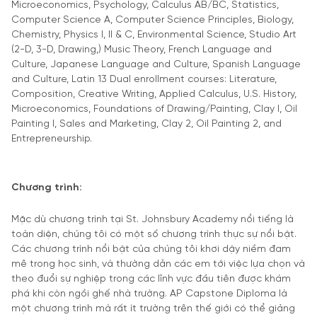
Microeconomics, Psychology, Calculus AB/BC, Statistics,
Computer Science A, Computer Science Principles, Biology,
Chemistry, Physics I, II & C, Environmental Science, Studio Art
(2-D, 3-D, Drawing,) Music Theory, French Language and
Culture, Japanese Language and Culture, Spanish Language
and Culture, Latin 13 Dual enrollment courses: Literature,
Composition, Creative Writing, Applied Calculus, U.S. History,
Microeconomics, Foundations of Drawing/Painting, Clay I, Oil
Painting I, Sales and Marketing, Clay 2, Oil Painting 2, and
Entrepreneurship.
Chương trình:
Mặc dù chương trình tại St. Johnsbury Academy nổi tiếng là
toàn diện, chúng tôi có một số chương trình thực sự nổi bật.
Các chương trình nổi bật của chúng tôi khơi dậy niềm đam
mê trong học sinh, và thường dẫn các em tới việc lựa chọn và
theo đuổi sự nghiệp trong các lĩnh vực đầu tiên được khám
phá khi còn ngồi ghế nhà trường. AP Capstone Diploma là
một chương trình mà rất ít trường trên thế giới có thể giảng