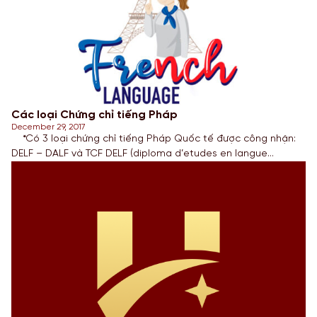
Các loại Chứng chỉ tiếng Pháp
December 29, 2017
*Có 3 loại chứng chỉ tiếng Pháp Quốc tế được công nhận:
DELF – DALF và TCF DELF (diploma d’etudes en langue
francaise): là Bằng chứng nhận Tiếng Pháp do Bộ giáo dục
Pháp cấp, được chia ra thành 4 cấp độ: A1, A2, B1, B2 tương
đương với trình độ sơ cấp […]