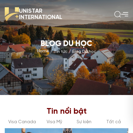
UNISTAR
INTERNATIONAL
BLOG DU HỌC
Home
Tin tức
Blog Du học
Tin nổi bật
Visa Canada
Visa Mỹ
Sự kiện
Tất cả