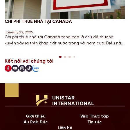
CHI PHÍ THUÊ NHÀ TẠI CANADA
January 22, 2025
Chi phí thuê nhà tại Canada tăng cao là chủ đề thường
xuyên xảy ra trên khắp đất nước trong vài năm qua. Điều này
đã khiến chính phủ phải thực hiện nhiều bước để giúp giảm
bớt những chi phí này trong vài năm tới. Dựa trên những bước
Kết nối với chúng tôi
đi gần đây nhất nhằm […]
Giới thiệu
Visa Thực tập
Au Pair Đức
Tin tức
Liên hệ