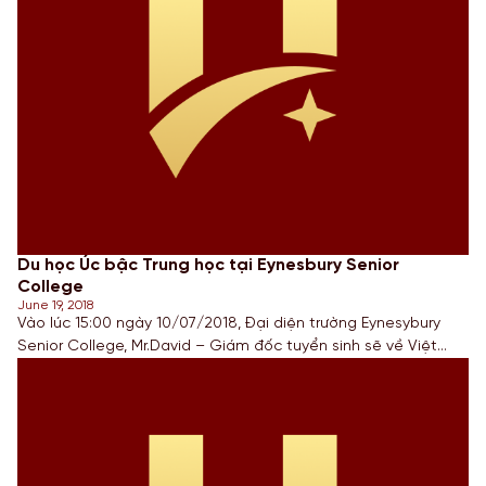
Du học Úc bậc Trung học tại Eynesbury Senior
College
June 19, 2018
Vào lúc 15:00 ngày 10/07/2018, Đại diện trường Eynesybury
Senior College, Mr.David – Giám đốc tuyển sinh sẽ về Việt
Nam tham gia hội thảo do UniStar International tổ chức.
Cũng trong khuôn khổ hội thảo, Mr.David sẽ tổ chức phỏng
vấn trực tiếp để cấp học bổng cho các học sinh có mong
muốn […]