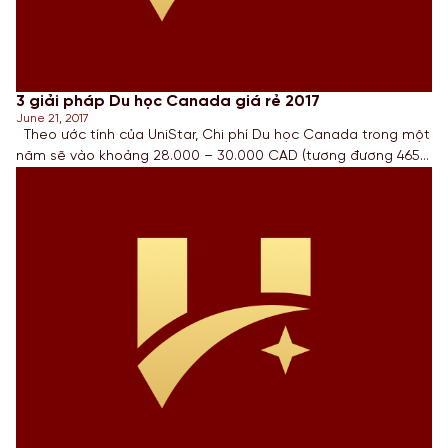
3 giải pháp Du học Canada giá rẻ 2017
June 21, 2017
Theo ước tính của UniStar, Chi phí Du học Canada trong một
năm sẽ vào khoảng 28.000 – 30.000 CAD (tương đương 465
triệu – 500 triệu đồng). Đây là mức học phí không quá cao so
với một số quốc gia khác như Anh, Úc, Mỹ. Tuy nhiên, nhiều Phụ
huynh và Học […]