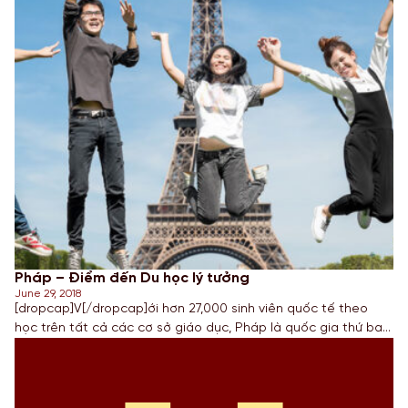
Pháp – Điểm đến Du học lý tưởng
June 29, 2018
[dropcap]V[/dropcap]ới hơn 27,000 sinh viên quốc tế theo
học trên tất cả các cơ sở giáo dục, Pháp là quốc gia thứ ba
trên thế giới về số lượng sinh viên quốc tế, chỉ sau Mỹ và Úc.
Trong đó, có khoảng 6,000 sinh viên Việt Nam đang theo học
tại Pháp, quả thật là […]