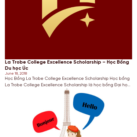
La Trobe College Excellence Scholarship – Học Bổng
Du học Úc
June 18, 2018
Học Bổng La Trobe College Excellence Scholarship Học bổng
La Trobe College Excellence Scholarship là học bổng Đại học
La Trobe năm 2018 dành cho Sinh viên Việt Nam chuẩn bị
nhập học các khóa Cử nhân và sau Đại học. Học bổng trị giá
trị từ 15%-25% tổng học phí toàn khóa học. Sinh […]