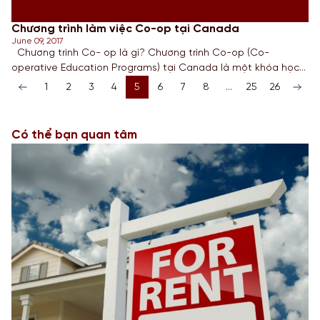
Chương trình làm việc Co-op tại Canada
June 09, 2017
Chương trình Co- op là gì? Chương trình Co-op (Co-
operative Education Programs) tại Canada là một khóa học
đặc biệt được thiết kế ra nhằm giúp sinh viên tích lũy kinh
1
2
3
4
5
6
7
8
…
25
26
nghiệm việc làm và áp dụng lý thuyết vào thực hành. Thay vì
phải học lý thuyết trên lớp, chương trình Co-op cho […]
Có thể bạn quan tâm