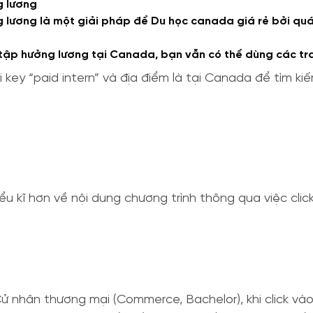
g lương
 lương là một giải pháp để Du học canada giá rẻ bởi quá 
 tập hưởng lương tại Canada, bạn vẫn có thể dùng các t
i key “paid intern” và địa điểm là tại Canada để tìm k
ểu kĩ hơn về nội dung chương trình thông qua việc clic
ử nhân thương mại (Commerce, Bachelor), khi click vào