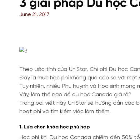
3 giải pháp Du học C
June 21, 2017
Theo ước tính của UniStar, Chi phí Du học C
Đây là mức học phí không quá cao so với một s
Tuy nhiên, nhiều Phụ huynh và Học sinh mong 
Vậy, làm thế nào để du học Canada giá rẻ?
Trong bài viết này, UniStar sẽ hướng dẫn các 
hoạt phí và tìm kiếm việc làm thêm.
1. Lựa chọn khóa học phù hợp
Học phí khi Du học Canada chiếm đến 50% tổng