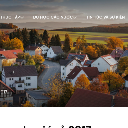
 THỰC TẬP
DU HỌC CÁC NƯỚC
TIN TỨC VÀ SỰ KIỆN
2017