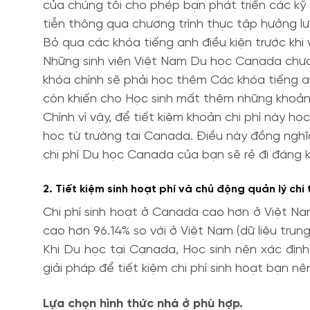
của chúng tôi cho phép bạn phát triển các kỹ
tiễn thông qua chương trình thực tập hưởng lư
Bỏ qua các khóa tiếng anh điều kiện trước khi
Những sinh viên Việt Nam Du học Canada chưa
khóa chính sẽ phải học thêm Các khóa tiếng 
còn khiến cho Học sinh mất thêm những khoản ph
Chính vì vậy, để tiết kiệm khoản chi phí này 
học từ trường tại Canada. Điều này đồng nghĩa 
chi phí Du học Canada của bạn sẽ rẻ đi đáng k
2. Tiết kiệm sinh hoạt phí và chủ động quản lý chi
Chi phí sinh hoạt ở Canada cao hơn ở Việt Nam
cao hơn 96.14% so với ở Việt Nam (dữ liệu trun
Khi Du học tại Canada, Học sinh nên xác định 
giải pháp để tiết kiệm chi phí sinh hoạt bạn n
Lựa chọn hình thức nhà ở phù hợp.