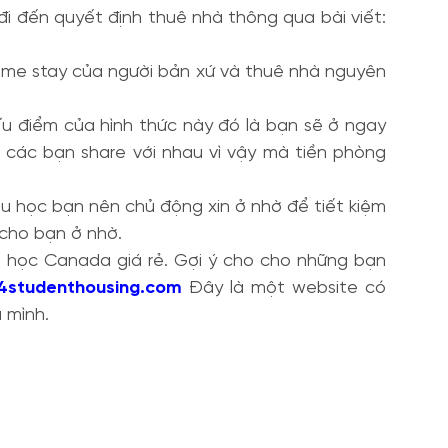
i đến quyết định thuê nhà thông qua bài viết:
 home stay của người bản xứ và thuê nhà nguyên
Ưu điểm của hình thức này đó là bạn sẽ ở ngay
là các bạn share với nhau vì vậy mà tiền phòng
Du học bạn nên chủ động xin ở nhờ để tiết kiệm
 cho bạn ở nhờ.
 học Canada giá rẻ. Gợi ý cho cho những bạn
4studenthousing.com
Đây là một website có
 mình.