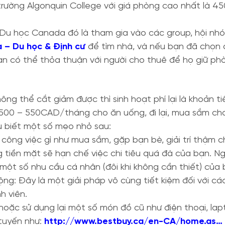
 trường Algonquin College với giá phòng cao nhất là
 Du học Canada đó là tham gia vào các group, hội nh
 – Du học & Định cư
để tìm nhà, và nếu bạn đã chọn 
hì bạn có thể thỏa thuận với người cho thuê để họ giữ p
ông thể cắt giảm được thì sinh hoạt phí lại là khoản 
từ 500 – 550CAD/tháng cho ăn uống, đi lại, mua sắm ch
u biết một số mẹo nhỏ sau:
công việc gì như mua sắm, gặp bạn bè, giải trí thậm chí
g tiền mặt sẽ hạn chế việc chi tiêu quá đà của bạn. N
 một số nhu cầu cá nhân (đôi khi không cần thiết) của 
ng: Đây là một giải pháp vô cùng tiết kiệm đối với c
h viên.
oặc sử dụng lại một số món đồ cũ như điện thoại, lap
 tuyến như:
http://www.bestbuy.ca/en-CA/home.as…