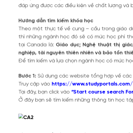
đáp ứng được các điều kiện về chất lượng và 
Hướng dẫn tìm kiếm khóa học
Theo một thực tế về cung – cầu trong giáo d
thì những ngành học đó sẽ có mức học phí th
tại Canada là:
Giáo dục; Nghệ thuật thị giác
nghiệp, tài nguyên thiên nhiên và bảo tồn thi
Để tìm kiếm và lựa chọn ngành học có mức học
Bước 1:
Sử dụng các website tổng hợp về các 
Truy cập vào
https://www.studyportals.com/
Tại đây, bạn click vào
“Start course search Fo
Ở đây bạn sẽ tìm kiếm những thông tin học tậ