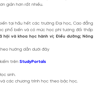
n giản hơn rất nhiều.
iến tại hầu hết các trường Đại học, Cao đẳng
ọc phổ biến và có mức học phí tương đối thấp
xã hội và khoa học hành vi; Điều dưỡng; Nông
 theo hướng dẫn dưới đây
 kiếm trên
StudyPortals
ọc sinh.
 và các chương trình học theo bậc học.