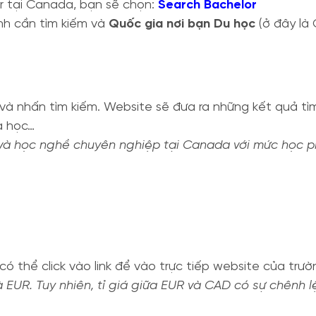
r tại Canada, bạn sẽ chọn:
Search Bachelor
h cần tìm kiếm và
Quốc gia nơi bạn Du học
(ở đây là
à nhấn tìm kiếm. Website sẽ đưa ra những kết quả tìm 
a học…
à học nghề chuyên nghiệp tại Canada với mức học phí
có thể click vào link để vào trực tiếp website của trư
à EUR. Tuy nhiên, tỉ giá giữa EUR và CAD có sự chênh 