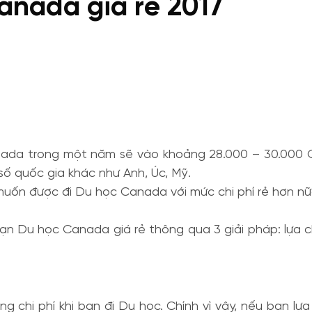
anada giá rẻ 2017
anada trong một năm sẽ vào khoảng 28.000 – 30.000 C
ố quốc gia khác như Anh, Úc, Mỹ.
muốn được đi Du học Canada với mức chi phí rẻ hơn nữ
bạn Du học Canada giá rẻ thông qua 3 giải pháp: lựa ch
 chi phí khi bạn đi Du học. Chính vì vậy, nếu bạn lự