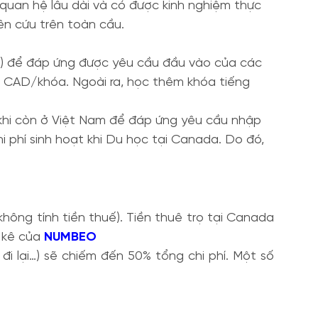
quan hệ lâu dài và có được kinh nghiệm thực
ên cứu trên toàn cầu.
nh) để đáp ứng được yêu cầu đầu vào của các
0 CAD/khóa. Ngoài ra, học thêm khóa tiếng
ừ khi còn ở Việt Nam để đáp ứng yêu cầu nhập
i phí sinh hoạt khi Du học tại Canada. Do đó,
hông tính tiền thuế). Tiền thuê trọ tại Canada
g kê của
NUMBEO
đi lại…) sẽ chiếm đến 50% tổng chi phí. Một số