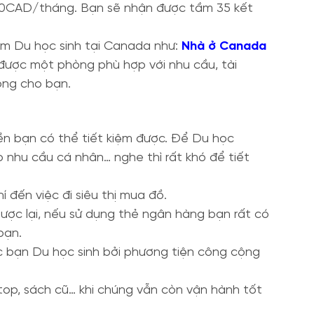
 450CAD/tháng. Bạn sẽ nhận được tầm 35 kết
óm Du học sinh tại Canada như:
Nhà ở Canada
được một phòng phù hợp với nhu cầu, tài
hòng cho bạn.
tiền bạn có thể tiết kiệm được. Để Du học
o nhu cầu cá nhân… nghe thì rất khó để tiết
 đến việc đi siêu thị mua đồ.
gược lại, nếu sử dụng thẻ ngân hàng bạn rất có
bạn.
ác bạn Du học sinh bởi phương tiện công cộng
top, sách cũ… khi chúng vẫn còn vận hành tốt