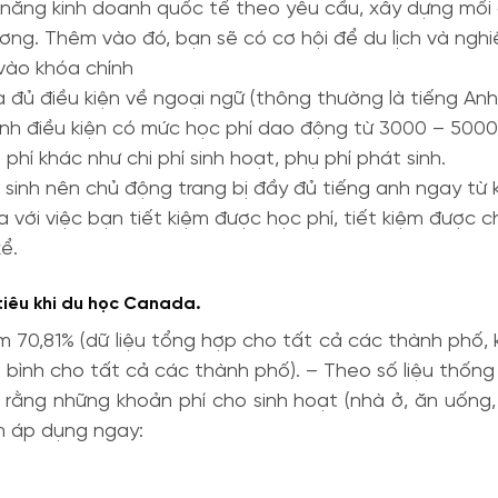
 năng kinh doanh quốc tế theo yêu cầu, xây dựng mối 
ơng. Thêm vào đó, bạn sẽ có cơ hội để du lịch và nghi
 vào khóa chính
 đủ điều kiện về ngoại ngữ (thông thường là tiếng A
anh điều kiện có mức học phí dao động từ 3000 – 500
í khác như chi phí sinh hoạt, phụ phí phát sinh.
học sinh nên chủ động trang bị đầy đủ tiếng anh ngay t
với việc bạn tiết kiệm được học phí, tiết kiệm được ch
ể.
 tiêu khi du học Canada.
 70,81% (dữ liệu tổng hợp cho tất cả các thành phố, k
g bình cho tất cả các thành phố). – Theo số liệu thốn
rằng những khoản phí cho sinh hoạt (nhà ở, ăn uống, 
ên áp dụng ngay: