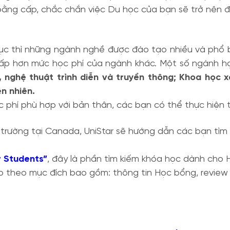
bằng cấp, chắc chắn việc Du học của bạn sẽ trở nên đơ
ục thì những ngành nghề được đào tạo nhiều và phổ b
ấp hơn mức học phí của ngành khác. Một số ngành h
, nghệ thuật trình diễn và truyền thông; Khoa học 
ên nhiên.
 phí phù hợp với bản thân, các bạn có thể thực hiện
trường tại Canada, UniStar sẽ hướng dẫn các bạn tìm
r Students”
, đây là phần tìm kiếm khóa học dành cho H
p theo mục đích bao gồm: thông tin Học bổng, review