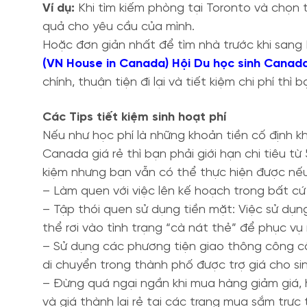
Ví dụ:
Khi tìm kiếm phòng tại Toronto và chọn
quả cho yêu cầu của mình.
Hoặc đơn giản nhất để tìm nhà trước khi sang
(VN House in Canada) Hội Du học sinh Canada
chính, thuận tiện đi lại và tiết kiệm chi phí t
Các Tips tiết kiệm sinh hoạt phí
Nếu như học phí là những khoản tiền cố định kh
Canada giá rẻ thì bạn phải giới hạn chi tiêu 
kiệm nhưng bạn vẫn có thể thực hiện được nế
– Làm quen với việc lên kế hoạch trong bất cứ 
– Tập thói quen sử dụng tiền mặt: Việc sử dụn
thể rơi vào tình trạng “cà nát thẻ” để phục vụ
– Sử dụng các phương tiện giao thông công cộ
di chuyển trong thành phố được trợ giá cho sin
– Đừng quá ngại ngần khi mua hàng giảm giá, h
và giá thành lại rẻ tại các trang mua sắm trực