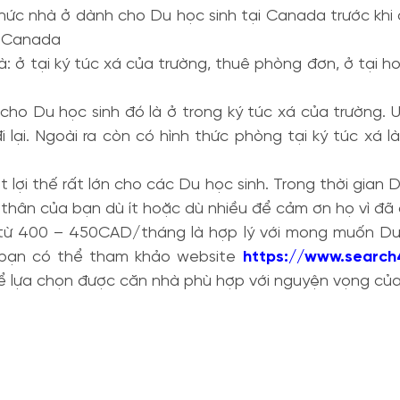
hức nhà ở dành cho Du học sinh tại Canada trước khi đ
i Canada
à: ở tại ký túc xá của trường, thuê phòng đơn, ở tại
 cho Du học sinh đó là ở trong ký túc xá của trường. 
 lại. Ngoài ra còn có hình thức phòng tại ký túc xá 
lợi thế rất lớn cho các Du học sinh. Trong thời gian 
i thân của bạn dù ít hoặc dù nhiều để cảm ơn họ vì đã
 từ 400 – 450CAD/tháng là hợp lý với mong muốn Du
 bạn có thể tham khảo website
https://www.search
hể lựa chọn được căn nhà phù hợp với nguyện vọng của