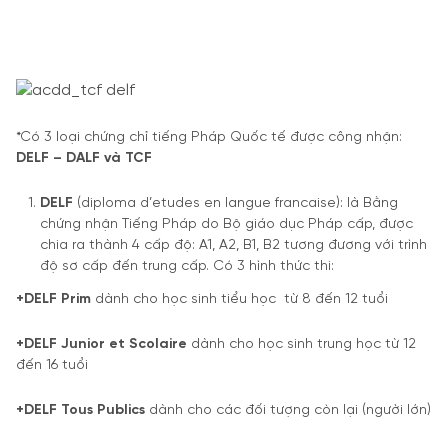
*Có 3 loại chứng chỉ tiếng Pháp Quốc tế được công nhận:
DELF – DALF và TCF
DELF
(diploma d’etudes en langue francaise): là Bằng
chứng nhận Tiếng Pháp do Bộ giáo dục Pháp cấp, được
chia ra thành 4 cấp độ: A1, A2, B1, B2 tương đương với trình
độ sơ cấp đến trung cấp. Có 3 hình thức thi:
+DELF Prim
dành cho học sinh tiểu học từ 8 đến 12 tuổi
+DELF Junior et Scolaire
dành cho học sinh trung học từ 12
đến 16 tuổi
+DELF Tous Publics
dành cho các đối tượng còn lại (người lớn)