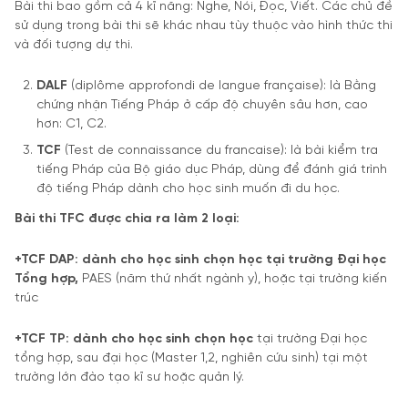
Bài thi bao gồm cả 4 kĩ năng: Nghe, Nói, Đọc, Viết. Các chủ đề
sử dụng trong bài thi sẽ khác nhau tùy thuộc vào hình thức thi
và đối tượng dự thi.
DALF
(diplôme approfondi de langue française): là Bằng
chứng nhận Tiếng Pháp ở cấp độ chuyên sâu hơn, cao
hơn: C1, C2.
TCF
(Test de connaissance du francaise): là bài kiểm tra
tiếng Pháp của Bộ giáo dục Pháp, dùng để đánh giá trình
độ tiếng Pháp dành cho học sinh muốn đi du học.
Bài thi TFC được chia ra làm 2 loại:
+TCF DAP: dành cho học sinh chọn học tại trường Đại học
Tổng hợp,
PAES (năm thứ nhất ngành y), hoặc tại trường kiến
trúc
+TCF TP: dành cho học sinh chọn học
tại trường Đại học
tổng hợp, sau đại học (Master 1,2, nghiên cứu sinh) tại một
trường lớn đào tạo kĩ sư hoặc quản lý.