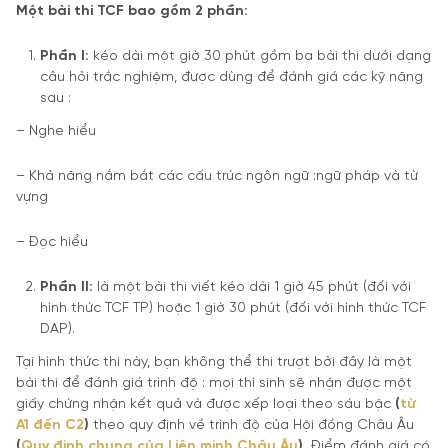
Một bài thi TCF bao gồm 2 phần:
Phần I:
kéo dài một giờ 30 phút gồm ba bài thi dưới dạng
câu hỏi trắc nghiệm, được dùng để đánh giá các kỹ năng
sau :
– Nghe hiểu
– Khả năng nắm bắt các cấu trúc ngôn ngữ :ngữ pháp và từ
vựng
– Đọc hiểu
Phần II:
là một bài thi viết kéo dài 1 giờ 45 phút (đối với
hình thức TCF TP) hoặc 1 giờ 30 phút (đối với hình thức TCF
DAP).
Tại hình thức thi này, bạn không thể thi trượt bởi đây là một
bài thi để đánh giá trình độ : mọi thí sinh sẽ nhận được một
giấy chứng nhận kết quả và được xếp loại theo sáu bậc
(
từ
A1 đến C2
)
theo quy định về trình độ của Hội đồng Châu Âu
(
Quy định chung của Liên minh Châu Âu
).
Điểm đánh giá có