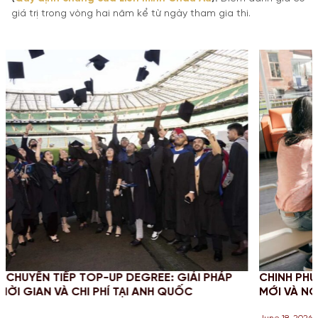
giá trị trong vòng hai năm kể từ ngày tham gia thi.
GIẢI PHÁP
CHINH PHỤC STEM OPT 2026: CẬP NHẬT QU
UỐC
MỚI VÀ NGHĨA VỤ BÁO CÁO CHO SINH VIÊN