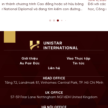
June 18, 2026
c sở hữu bằng
Đối với các bạn Sinh viên đang theo đuổi khối n
ếm con đường
học, Công nghệ, Kỹ thuật và Toán học tại Mỹ, chươ
iá từ một
hạn STEM OPT không chỉ là cơ hội để tích lũy kin
huyển tiếp
còn là “bước đệm” quan trọng cho lộ trình Định c
năm 2026, Chính […]
Giới thiệu
Visa Thực tập
Au Pair Đức
Tin tức
Liên hệ
HEAD OFFICE
Tầng 72, Landmark 81, Vinhomes Central Park, TP. Hồ Chí Minh
UK OFFICE
57-59 Friar Lane Nottingham NG1 6DH United Kingdom
HÀ NỘI OFFICE