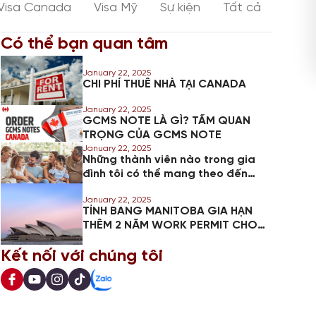
Visa Canada
Visa Mỹ
Sự kiện
Tất cả
Có thể bạn quan tâm
January 22, 2025
CHI PHÍ THUÊ NHÀ TẠI CANADA
January 22, 2025
GCMS NOTE LÀ GÌ? TẦM QUAN
TRỌNG CỦA GCMS NOTE
January 22, 2025
Những thành viên nào trong gia
đình tôi có thể mang theo đến
Canada sau khi nhận được thường
January 22, 2025
trú?`
TỈNH BANG MANITOBA GIA HẠN
THÊM 2 NĂM WORK PERMIT CHO
6700 LAO ĐỘNG
Kết nối với chúng tôi