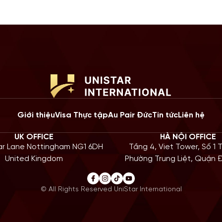
Giới thiệu
Visa Thực tập
Au Pair Đức
Tin tức
Liên hệ
UK OFFICE
HÀ NỘI OFFICE
iar Lane Nottingham NG1 6DH
Tầng 4, Viet Tower, Số 1 
United Kingdom
Phường Trung Liệt, Quận
© All Rights Reserved UniStar International