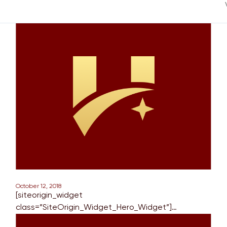
October 12, 2018
[siteorigin_widget
class=”SiteOrigin_Widget_Hero_Widget”]
[/siteorigin_widget] [siteorigin_widget