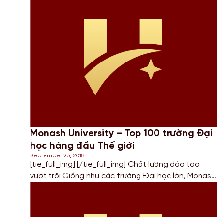
hội Du học tại Mỹ với chi phí tiết kiệm và cơ hội Định
cư sau khi tốt nghiệp tại Mỹ? Bạn muốn […]
Monash University – Top 100 trường Đại
học hàng đầu Thế giới
September 26, 2018
[tie_full_img] [/tie_full_img] Chất lượng đào tạo
vượt trội Giống như các trường Đại học lớn, Monash
cũng sở hữu những ngành thế mạnh. Theo
Academic Ranking of World Universities (2015),
Monash là trường đại học đi đầu về chuyên ngành