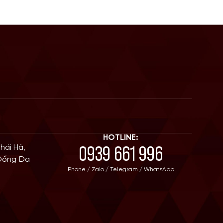
HOTLINE:
0939 661 996
Thái Hà,
 Đống Đa
Phone / Zalo / Telegram / WhatsApp