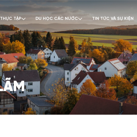
 THỰC TẬP
DU HỌC CÁC NƯỚC
TIN TỨC VÀ SỰ KIỆN
 LÃM