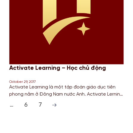
• Thời gian xét duyệt Hồ sơ nhanh – Tỉ lệ Visa cao
• Không giới hạn trường, chấp nhận tất cả các […]
Activate Learning – Học chủ động
October 29, 2017
Activate Learning là một tập đoàn giáo dục tiên
phong nằm ở Đông Nam nước Anh. Activate Lerning
hiểu rõ sinh viên cần gì, từ đó làm việc với các
…
6
7
chuyên gia để đưa ra chương trình học phù hợp,là
cầu nối với doanh nghiệp để xây dựng, phát triển
cơ hội nghề nghiệp cho […]