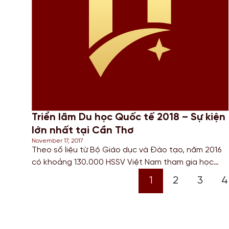
Hóa học ở Úc. Đồng thời là trường đại học tốt nhất
ở Úc về […]
Triển lãm Du học Quốc tế 2018 – Sự kiện
lớn nhất tại Cần Thơ
November 17, 2017
Theo số liệu từ Bộ Giáo dục và Đào tạo, năm 2016
có khoảng 130.000 HSSV Việt Nam tham gia học
tập tại nước ngoài, tăng 10.000 HSSV so với năm
1
2
3
4
2015. Theo đó, Việt Nam hiện có 31.000 sinh viên tại
Úc, 28.000 sinh viên tại Mỹ, 11.000 sinh viên tại Anh
cùng cộng […]