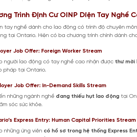
ơng Trình Định Cư OINP Diện Tay Nghề 
n tay nghề dành cho lao động có trình độ chuyên môn
ng tại Ontario. Hiện có ba chương trình chính dành ch
loyer Job Offer: Foreign Worker Stream
o người lao động có tay nghề cao nhận được
thư mời 
 pháp tại Ontario.
loyer Job Offer: In-Demand Skills Stream
ến những ngành nghề
đang thiếu hụt lao động
tại On
ăm sóc sức khỏe.
ario’s Express Entry: Human Capital Priorities Stream
o những ứng viên
có hồ sơ trong hệ thống Express En