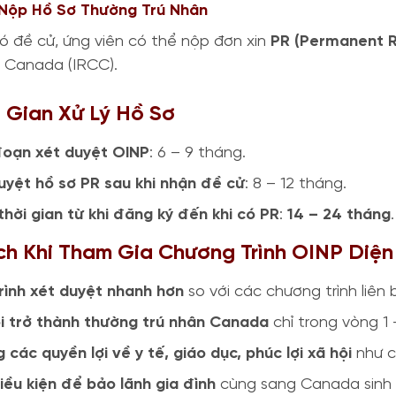
 Nộp Hồ Sơ Thường Trú Nhân
có đề cử, ứng viên có thể nộp đơn xin
PR (Permanent 
ú Canada (IRCC).
i Gian Xử Lý Hồ Sơ
đoạn xét duyệt OINP
: 6 – 9 tháng.
uyệt hồ sơ PR sau khi nhận đề cử
: 8 – 12 tháng.
thời gian từ khi đăng ký đến khi có PR
:
14 – 24 tháng
.
 Ích Khi Tham Gia Chương Trình OINP Diệ
rình xét duyệt nhanh hơn
so với các chương trình liên 
i trở thành thường trú nhân Canada
chỉ trong vòng 1 
 các quyền lợi về y tế, giáo dục, phúc lợi xã hội
như c
iều kiện để bảo lãnh gia đình
cùng sang Canada sinh 