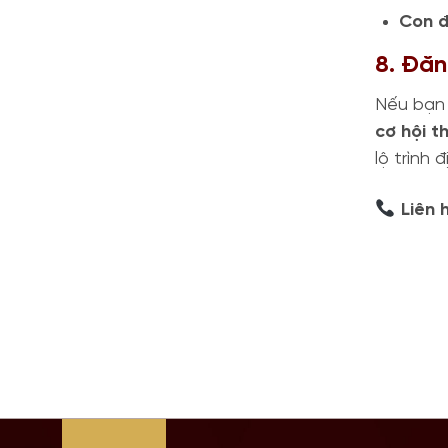
Con đ
8. Đă
Nếu bạn 
cơ hội t
lộ trình 
Liên 