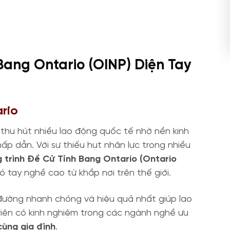
Bang Ontario (OINP) Diện Tay
ario
 thu hút nhiều lao động quốc tế nhờ nền kinh
ấp dẫn. Với sự thiếu hụt nhân lực trong nhiều
 trình Đề Cử Tỉnh Bang Ontario (Ontario
 tay nghề cao từ khắp nơi trên thế giới.
đường nhanh chóng và hiệu quả nhất giúp lao
viên có kinh nghiệm trong các ngành nghề ưu
cùng gia đình
.