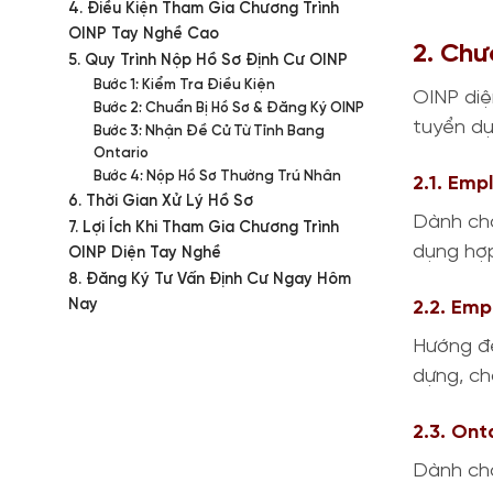
4. Điều Kiện Tham Gia Chương Trình
OINP Tay Nghề Cao
2. Chư
5. Quy Trình Nộp Hồ Sơ Định Cư OINP
Bước 1: Kiểm Tra Điều Kiện
OINP diệ
Bước 2: Chuẩn Bị Hồ Sơ & Đăng Ký OINP
tuyển dụ
Bước 3: Nhận Đề Cử Từ Tỉnh Bang
Ontario
Bước 4: Nộp Hồ Sơ Thường Trú Nhân
2.1. Emp
6. Thời Gian Xử Lý Hồ Sơ
Dành ch
7. Lợi Ích Khi Tham Gia Chương Trình
dụng hợp
OINP Diện Tay Nghề
8. Đăng Ký Tư Vấn Định Cư Ngay Hôm
Nay
2.2. Emp
Hướng đ
dựng, ch
2.3. Ont
Dành ch