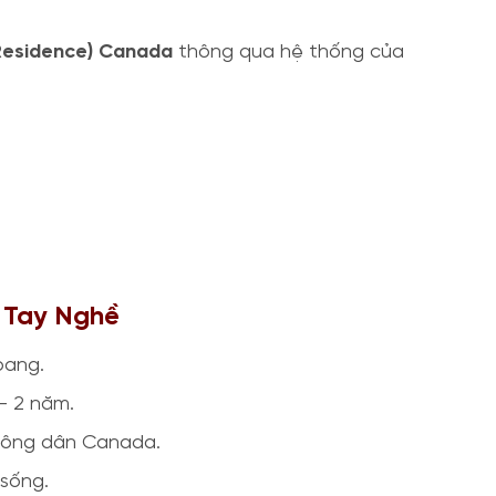
Residence) Canada
thông qua hệ thống của
n Tay Nghề
bang.
– 2 năm.
ông dân Canada.
sống.