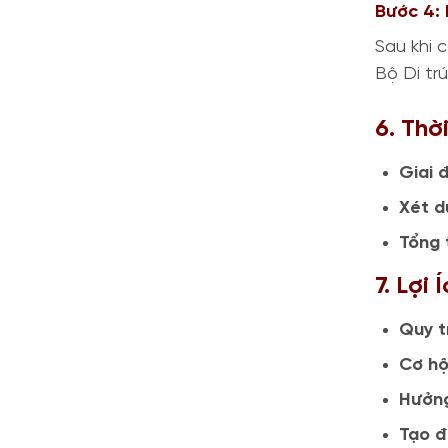
Bước 4:
Sau khi 
Bộ Di tr
6. Thờ
Giai 
Xét d
Tổng 
7. Lợi
Quy t
Cơ hộ
Hưởng
Tạo đ