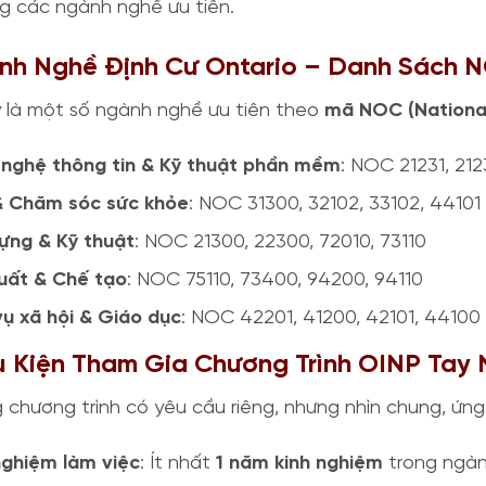
ng các ngành nghề ưu tiên.
ành Nghề Định Cư Ontario – Danh Sách 
 là một số ngành nghề ưu tiên theo
mã NOC (National
nghệ thông tin & Kỹ thuật phần mềm
: NOC 21231, 212
& Chăm sóc sức khỏe
: NOC 31300, 32102, 33102, 44101
ựng & Kỹ thuật
: NOC 21300, 22300, 72010, 73110
uất & Chế tạo
: NOC 75110, 73400, 94200, 94110
vụ xã hội & Giáo dục
: NOC 42201, 41200, 42101, 44100
u Kiện Tham Gia Chương Trình OINP Tay
 chương trình có yêu cầu riêng, nhưng nhìn chung, ứng
nghiệm làm việc
: Ít nhất
1 năm kinh nghiệm
trong ngàn