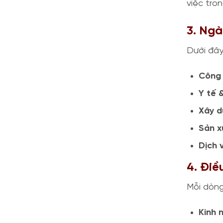
việc tro
3. Ng
Dưới đây
Công 
Y tế 
Xây d
Sản x
Dịch 
4. Điề
Mỗi dòng
Kinh 