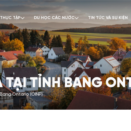
 THỰC TẬP
DU HỌC CÁC NƯỚC
TIN TỨC VÀ SỰ KIỆN
 TẠI TỈNH BANG ONT
Bang Ontario (OINP)