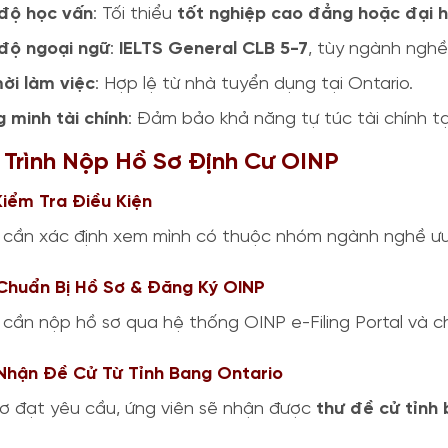
 độ học vấn
: Tối thiểu
tốt nghiệp cao đẳng hoặc đại 
 độ ngoại ngữ
:
IELTS General CLB 5-7
, tùy ngành nghề
ời làm việc
: Hợp lệ từ nhà tuyển dụng tại Ontario.
 minh tài chính
: Đảm bảo khả năng tự túc tài chính tạ
 Trình Nộp Hồ Sơ Định Cư OINP
Kiểm Tra Điều Kiện
 cần xác định xem mình có thuộc nhóm ngành nghề ưu 
 Chuẩn Bị Hồ Sơ & Đăng Ký OINP
 cần nộp hồ sơ qua hệ thống OINP e-Filing Portal và c
 Nhận Đề Cử Từ Tỉnh Bang Ontario
ơ đạt yêu cầu, ứng viên sẽ nhận được
thư đề cử tỉnh