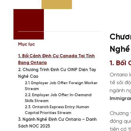
Chươn
Mục lục
Nghề 
1. Bối Cảnh Định Cư Canada Tại Tỉnh
1. Bối
Bang Ontario
2. Chương Trình Định Cư OINP Diện Tay
Ontario 
Nghề Cao
tế sôi đ
2.1. Employer Job Offer: Foreign Worker
Stream
ngành ng
2.2. Employer Job Offer: In-Demand
Immigra
Skills Stream
2.3. Ontario’s Express Entry: Human
Chương t
Capital Priorities Stream
3. Ngành Nghề Định Cư Ontario – Danh
động qu
Sách NOC 2025
tiên có 