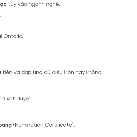
học
tùy vào ngành nghề.
.
i Ontario.
tiên và đáp ứng đủ điều kiện hay không.
hờ xét duyệt.
 bang
(Nomination Certificate).