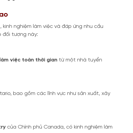
Cao
, kinh nghiệm làm việc và đáp ứng nhu cầu
o đối tượng này:
làm việc toàn thời gian
từ một nhà tuyển
tario, bao gồm các lĩnh vực như sản xuất, xây
try
của Chính phủ Canada, có kinh nghiệm làm