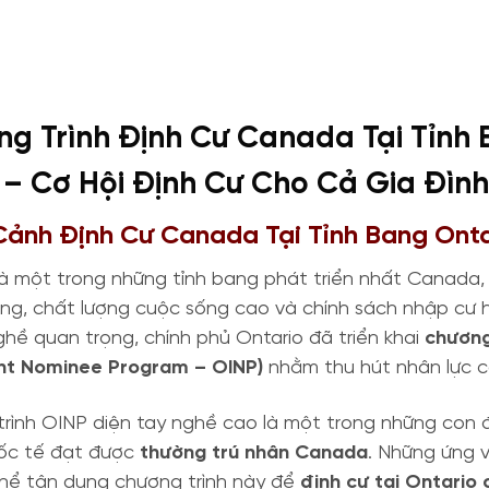
g Trình Định Cư Canada Tại Tỉnh 
– Cơ Hội Định Cư Cho Cả Gia Đình
 Cảnh Định Cư Canada Tại Tỉnh Bang Ont
là một trong những tỉnh bang phát triển nhất Canada,
ộng, chất lượng cuộc sống cao và chính sách nhập cư h
hề quan trọng, chính phủ Ontario đã triển khai
chương
nt Nominee Program – OINP)
nhằm thu hút nhân lực có
rình OINP diện tay nghề cao là một trong những con 
ốc tế đạt được
thường trú nhân Canada
. Những ứng 
thể tận dụng chương trình này để
định cư tại Ontario 