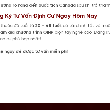
ường rõ ràng đến quốc tịch Canada
sau khi trở thàn
ng Ký Tư Vấn Định Cư Ngay Hôm Nay
thuộc độ tuổi từ
20 – 48 tuổi
, có tài chính tốt và m
ham gia chương trình OINP
diện tay nghề cao. Đăng k
định cư phù hợp nhất!
hệ ngay để được tư vấn miễn phí!