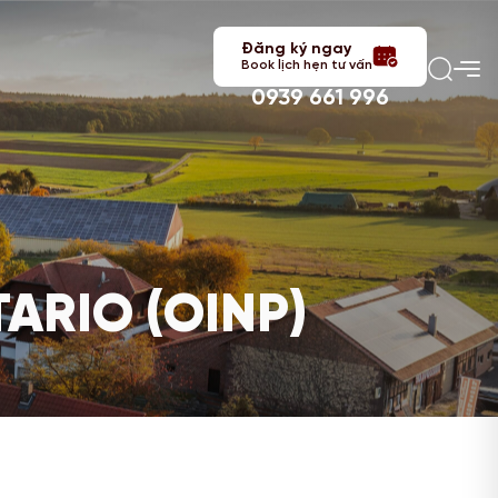
Đăng ký ngay
Book lịch hẹn tư vấn
0939 661 996
ARIO (OINP)