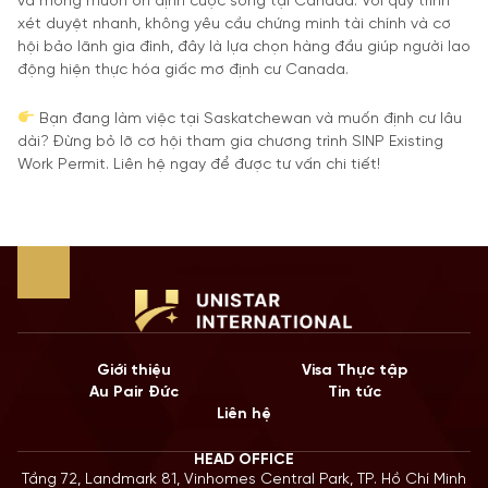
và mong muốn ổn định cuộc sống tại Canada. Với quy trình
xét duyệt nhanh, không yêu cầu chứng minh tài chính và cơ
hội bảo lãnh gia đình, đây là lựa chọn hàng đầu giúp người lao
động hiện thực hóa giấc mơ định cư Canada.
Bạn đang làm việc tại Saskatchewan và muốn định cư lâu
dài? Đừng bỏ lỡ cơ hội tham gia chương trình SINP Existing
Work Permit. Liên hệ ngay để được tư vấn chi tiết!
Giới thiệu
Visa Thực tập
Au Pair Đức
Tin tức
Liên hệ
HEAD OFFICE
Tầng 72, Landmark 81, Vinhomes Central Park, TP. Hồ Chí Minh