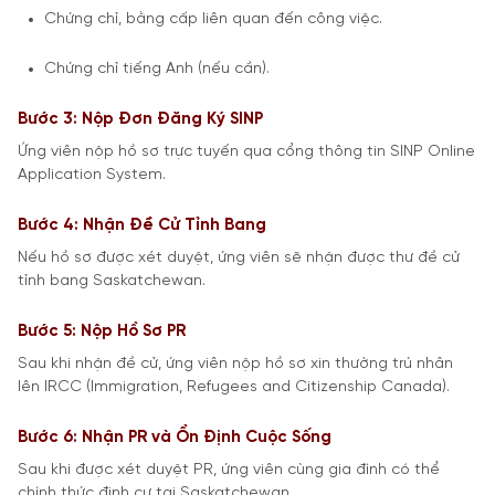
Chứng chỉ, bằng cấp liên quan đến công việc.
Chứng chỉ tiếng Anh (nếu cần).
Bước 3: Nộp Đơn Đăng Ký SINP
Ứng viên nộp hồ sơ trực tuyến qua cổng thông tin SINP Online
Application System.
Bước 4: Nhận Đề Cử Tỉnh Bang
Nếu hồ sơ được xét duyệt, ứng viên sẽ nhận được thư đề cử
tỉnh bang Saskatchewan.
Bước 5: Nộp Hồ Sơ PR
Sau khi nhận đề cử, ứng viên nộp hồ sơ xin thường trú nhân
lên IRCC (Immigration, Refugees and Citizenship Canada).
Bước 6: Nhận PR và Ổn Định Cuộc Sống
Sau khi được xét duyệt PR, ứng viên cùng gia đình có thể
chính thức định cư tại Saskatchewan.