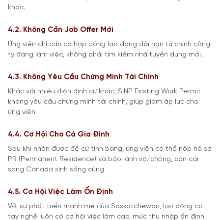
khác.
4.2. Không Cần Job Offer Mới
Ứng viên chỉ cần có hợp đồng lao động dài hạn từ chính công
ty đang làm việc, không phải tìm kiếm nhà tuyển dụng mới.
4.3. Không Yêu Cầu Chứng Minh Tài Chính
Khác với nhiều diện định cư khác, SINP Existing Work Permit
không yêu cầu chứng minh tài chính, giúp giảm áp lực cho
ứng viên.
4.4. Cơ Hội Cho Cả Gia Đình
Sau khi nhận được đề cử tỉnh bang, ứng viên có thể nộp hồ sơ
PR (Permanent Residence) và bảo lãnh vợ/chồng, con cái
sang Canada sinh sống cùng.
4.5. Cơ Hội Việc Làm Ổn Định
Với sự phát triển mạnh mẽ của Saskatchewan, lao động có
tay nghề luôn có cơ hội việc làm cao, mức thu nhập ổn định