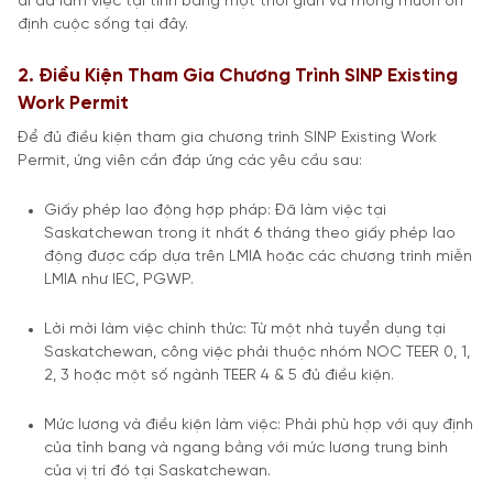
ai đã làm việc tại tỉnh bang một thời gian và mong muốn ổn
định cuộc sống tại đây.
2. Điều Kiện Tham Gia Chương Trình SINP Existing
Work Permit
Để đủ điều kiện tham gia chương trình SINP Existing Work
Permit, ứng viên cần đáp ứng các yêu cầu sau:
Giấy phép lao động hợp pháp: Đã làm việc tại
Saskatchewan trong ít nhất 6 tháng theo giấy phép lao
động được cấp dựa trên LMIA hoặc các chương trình miễn
LMIA như IEC, PGWP.
Lời mời làm việc chính thức: Từ một nhà tuyển dụng tại
Saskatchewan, công việc phải thuộc nhóm NOC TEER 0, 1,
2, 3 hoặc một số ngành TEER 4 & 5 đủ điều kiện.
Mức lương và điều kiện làm việc: Phải phù hợp với quy định
của tỉnh bang và ngang bằng với mức lương trung bình
của vị trí đó tại Saskatchewan.