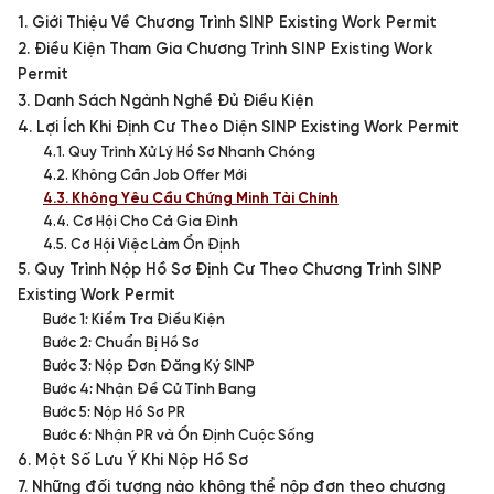
1. Giới Thiệu Về Chương Trình SINP Existing Work Permit
2. Điều Kiện Tham Gia Chương Trình SINP Existing Work
Permit
3. Danh Sách Ngành Nghề Đủ Điều Kiện
4. Lợi Ích Khi Định Cư Theo Diện SINP Existing Work Permit
4.1. Quy Trình Xử Lý Hồ Sơ Nhanh Chóng
4.2. Không Cần Job Offer Mới
4.3. Không Yêu Cầu Chứng Minh Tài Chính
4.4. Cơ Hội Cho Cả Gia Đình
4.5. Cơ Hội Việc Làm Ổn Định
5. Quy Trình Nộp Hồ Sơ Định Cư Theo Chương Trình SINP
Existing Work Permit
Bước 1: Kiểm Tra Điều Kiện
Bước 2: Chuẩn Bị Hồ Sơ
Bước 3: Nộp Đơn Đăng Ký SINP
Bước 4: Nhận Đề Cử Tỉnh Bang
Bước 5: Nộp Hồ Sơ PR
Bước 6: Nhận PR và Ổn Định Cuộc Sống
6. Một Số Lưu Ý Khi Nộp Hồ Sơ
7. Những đối tượng nào không thể nộp đơn theo chương