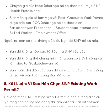
Chuyên gia sức khỏe (phải nộp hồ sơ theo tiểu mục SINP
Health Professional)
Sinh viên quốc tế làm việc với Post-Graduate Work Permit
được cấp bởi IRCC (phải nộp hồ sơ theo diện
Saskatchewan Experience – Student hoặc International
Skilled Worker – Employment Offer)
Ngoài ra, bạn có thể không đủ điều kiện để SINP đề cử nếu:
Bạn đã không nộp các tài liệu mà SINP yêu cầu;
Bạn đã không thể chứng minh rằng bạn có ý định sống và
làm việc tại Saskatchewan; và
Bạn hoặc đại diện của bạn đã cố ý cung cấp những thông
tin sai về bản thân trong đơn đăng ký.
8. Kết Luận: Vì Sao Nên Chọn SINP Existing Work
Permit?
Chương trình SINP Existing Work Permit là con đường định cư
lý tưởng cho những lao động đã làm việc tại Saskatchewan