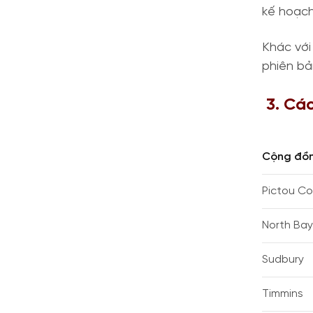
kế hoạch
Khác với
phiên bả
3. Các
Cộng đồ
Pictou C
North Bay
Sudbury
Timmins