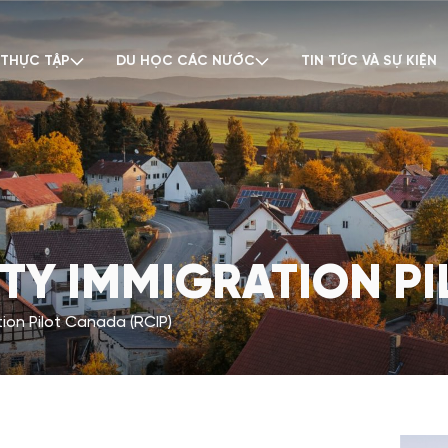
 THỰC TẬP
DU HỌC CÁC NƯỚC
TIN TỨC VÀ SỰ KIỆN
Y IMMIGRATION PIL
ion Pilot Canada (RCIP)