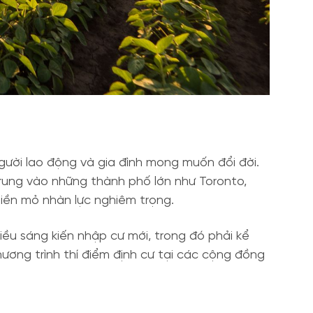
ười lao động và gia đình mong muốn đổi đời.
rung vào những thành phố lớn như Toronto,
iền mỏ nhàn lực nghiêm trọng.
iều sáng kiến nhập cư mới, trong đó phải kể
ương trình thí điểm định cư tại các cộng đồng