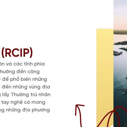
(RCIP)
n và các tỉnh phía
m hướng đến cộng
ế để phổ biến những
tế đến những vùng địa
 lấy Thường trú nhân
ó tay nghề có mong
ong những địa phương