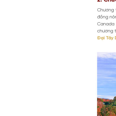
Chương t
đồng nôn
Canada c
chương t
Đại Tây