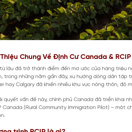
i Thiệu Chung Về Định Cư Canada & RCIP
ừ lâu đã trở thành điểm đến mơ ước của hàng triệu ng
n, trong những năm gần đây, xu hướng dòng dân tập t
r hay Calgary đã khiến nhiều khu vực nông thôn, đô m
i quyết vấn đề này, chính phủ Canada đã triển khai nh
 Canada (Rural Community Immigration Pilot) – một ch
n.
ơng trình RCIP là gì?