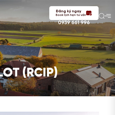
Đăng ký ngay
Book lịch hẹn tư vấn
0939 661 996
OT (RCIP)