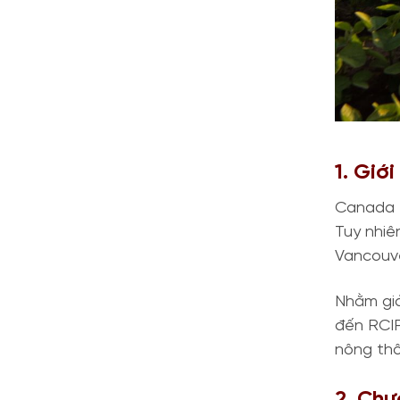
1. Giớ
Canada t
Tuy nhiê
Vancouve
Nhằm giả
đến RCIP
nông thô
2. Chư