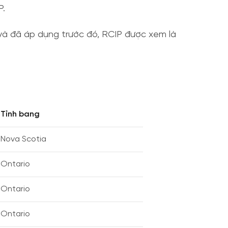
P.
và đã áp dụng trước đó, RCIP được xem là
Tỉnh bang
Nova Scotia
Ontario
Ontario
Ontario