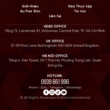
Giới thiệu
Visa Thực tập
Au Pair Đức
Tin tức
Liên hệ
HEAD OFFICE
Tầng 72, Landmark 81, Vinhomes Central Park, TP. Hồ Chí Minh
UK OFFICE
57-59 Friar Lane Nottingham NG1 6DH United Kingdom
HÀ NỘI OFFICE
Tầng 4, Viet Tower, Số 1 Thái Hà, Phường Trung Liệt, Quận
Đống Đa
HOTLINE:
0939 661 996
Phone / Zalo / Telegram / WhatsApp
© All Rights Reserved UniStar International