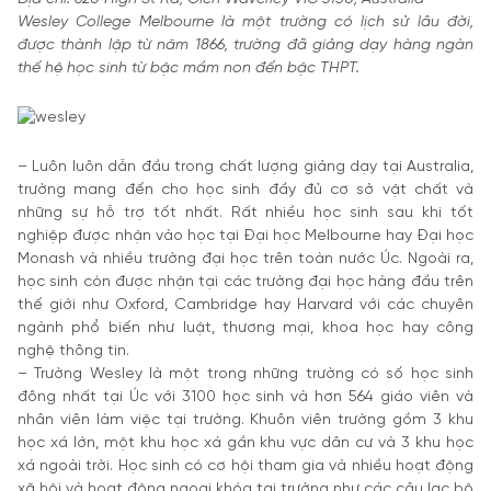
Wesley College Melbourne là một trường có lịch sử lâu đời,
được thành lập từ năm 1866, trường đã giảng dạy hàng ngàn
thế hệ học sinh từ bậc mầm non đến bậc THPT.
– Luôn luôn dẫn đầu trong chất lượng giảng dạy tại Australia,
trường mang đến cho học sinh đầy đủ cơ sở vật chất và
những sự hỗ trợ tốt nhất. Rất nhiều học sinh sau khi tốt
nghiệp được nhận vào học tại Đại học Melbourne hay Đại học
Monash và nhiều trường đại học trên toàn nước Úc. Ngoài ra,
học sinh còn được nhận tại các trường đại học hàng đầu trên
thế giới như Oxford, Cambridge hay Harvard với các chuyên
ngành phổ biến như luật, thương mại, khoa học hay công
nghệ thông tin.
– Trường Wesley là một trong những trường có số học sinh
đông nhất tại Úc với 3100 học sinh và hơn 564 giáo viên và
nhân viên làm việc tại trường. Khuôn viên trường gồm 3 khu
học xá lớn, một khu học xá gần khu vực dân cư và 3 khu học
xá ngoài trời. Học sinh có cơ hội tham gia và nhiều hoạt động
xã hội và hoạt động ngoại khóa tại trường như các câu lạc bộ