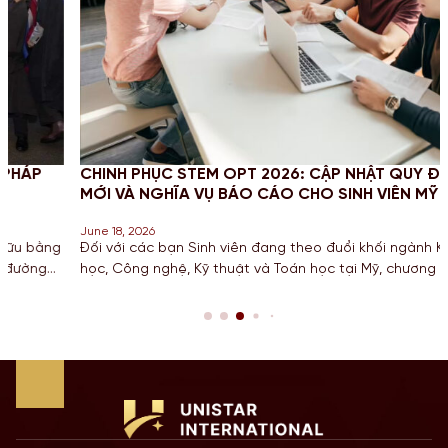
CHINH PHỤC STEM OPT 2026: CẬP NHẬT QUY ĐỊNH
MỚI VÀ NGHĨA VỤ BÁO CÁO CHO SINH VIÊN MỸ
June 18, 2026
g
Đối với các bạn Sinh viên đang theo đuổi khối ngành Khoa
học, Công nghệ, Kỹ thuật và Toán học tại Mỹ, chương trình gia
hạn STEM OPT không chỉ là cơ hội để tích lũy kinh nghiệm mà
còn là “bước đệm” quan trọng cho lộ trình Định cư. Bước sang
năm 2026, Chính […]