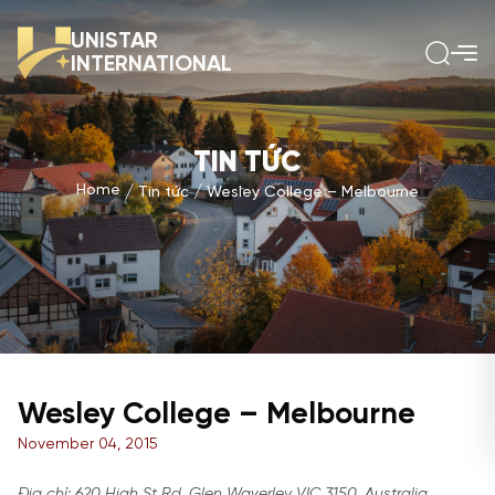
UNISTAR
INTERNATIONAL
TIN TỨC
Home
Tin tức
Wesley College – Melbourne
Wesley College – Melbourne
November 04, 2015
Địa chỉ: 620 High St Rd, Glen Waverley VIC 3150, Australia