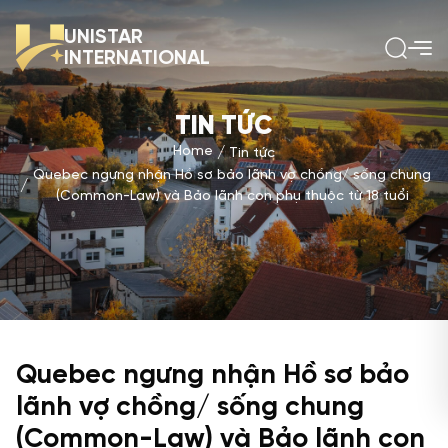
UNISTAR
INTERNATIONAL
TIN TỨC
Home
Tin tức
Quebec ngưng nhận Hồ sơ bảo lãnh vợ chồng/ sống chung
(Common-Law) và Bảo lãnh con phụ thuộc từ 18 tuổi
Quebec ngưng nhận Hồ sơ bảo
lãnh vợ chồng/ sống chung
(Common-Law) và Bảo lãnh con