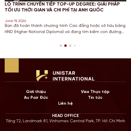
LỘ TRÌNH CHUYỂN TIẾP TOP-UP DEGREE: GIẢI PHÁP
TỐI ƯU THỜI GIAN VÀ CHI PHÍ TẠI ANH QUỐC
June 19, 2026
Bạn đã hoàn thành chương trình Cao đẳng hoặc sở hữu bằng
HND (Higher National Diploma) và đang tìm kiếm con đường
ngắn nhất để sở hữu tấm bằng Cử nhân danh giá từ một
Quốc gia có nền giáo dục hàng đầu? Lộ trình chuyển tiếp
Top-up degree tại Anh chính là câu trả […]
Giới thiệu
Visa Thực tập
Au Pair Đức
Tin tức
Liên hệ
HEAD OFFICE
Tầng 72, Landmark 81, Vinhomes Central Park, TP. Hồ Chí Minh