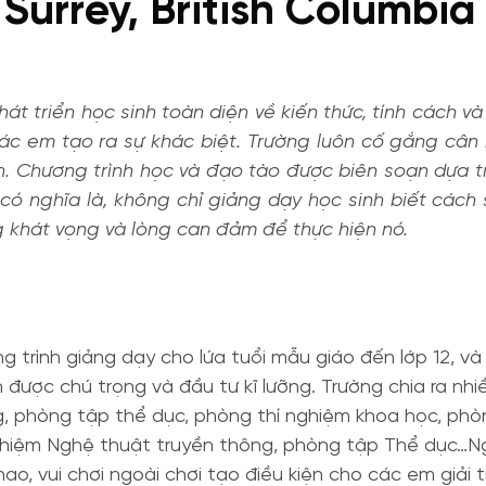
Surrey, British Columbia
hát triển học sinh toàn diện về kiến thức, tính cách v
c em tạo ra sự khác biệt. Trường luôn cố gắng cân bằ
h. Chương trình học và đạo tào được biên soạn dựa tr
n, có nghĩa là, không chỉ giảng dạy học sinh biết cách
g khát vọng và lòng can đảm để thực hiện nó.
 trình giảng dạy cho lứa tuổi mẫu giáo đến lớp 12, và 
n được chú trọng và đầu tư kĩ lưỡng. Trường chia ra n
ng, phòng tập thể dục, phòng thí nghiệm khoa học, phò
ghiệm Nghệ thuật truyền thông, phòng tập Thể dục…Ngoà
, vui chơi ngoài chơi tạo điều kiện cho các em giải trí