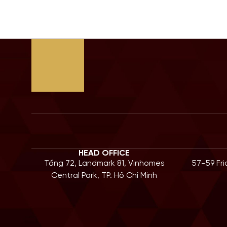
 là câu trả […]
Bước sa
HEAD OFFICE
Tầng 72, Landmark 81, Vinhomes
57-59 Fr
Central Park, TP. Hồ Chí Minh