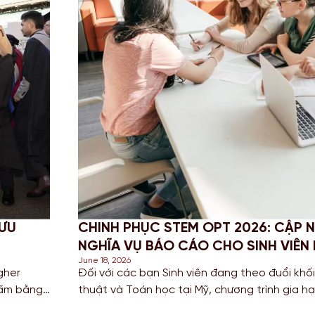
I VÀ
PROFESSIONAL YEAR (PY) LÀ GÌ? 
VÀNG ĐỂ CỘNG ĐIỂM ĐỊNH CƯ ÚC 
June 16, 2026
g nghệ, Kỹ
Trong bối cảnh cuộc đua giành tấm thẻ thườ
à cơ hội
nên khốc liệt vào năm 2026, các bạn Sinh v
 Định cư.
(IT), Kỹ thuật (Engineering) và Kế toán đang 