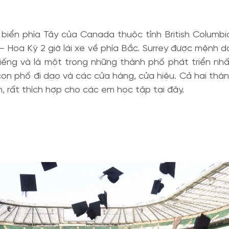
ờ biển phía Tây của Canada thuộc tỉnh British Columbi
 Hoa Kỳ 2 giờ lái xe về phía Bắc. Surrey được mệnh d
iếng và là một trong những thành phố phát triển nh
 con phố đi dạo và các cửa hàng, cửa hiệu. Cả hai thà
, rất thích hợp cho các em học tập tại đây.