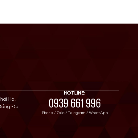
điểm số trên thang điểm di trú. […]
HOTLINE:
0939 661 996
Thái Hà,
 Đống Đa
Phone / Zalo / Telegram / WhatsApp