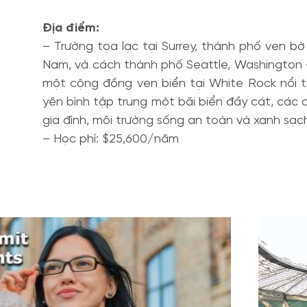
Địa điểm:
– Trường tọa lạc tại Surrey, thành phố ven b
Nam, và cách thành phố Seattle, Washington –
một cộng đồng ven biển tại White Rock nổi t
yên bình tập trung một bãi biển đầy cát, các
gia đình, môi trường sống an toàn và xanh sạch
– Học phí: $25,600/năm