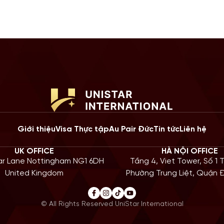
ng năm 2026, Chính […]
Giới thiệu
Visa Thực tập
Au Pair Đức
Tin tức
Liên hệ
UK OFFICE
HÀ NỘI OFFICE
iar Lane Nottingham NG1 6DH
Tầng 4, Viet Tower, Số 1 
United Kingdom
Phường Trung Liệt, Quận
© All Rights Reserved UniStar International