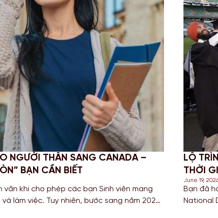
P-UP DEGREE: GIẢI PHÁP TỐI ƯU
CHINH
I ANH QUỐC
NGHĨA
June 18, 2
 Cao đẳng hoặc sở hữu bằng HND (Higher
Đối với
kiếm con đường ngắn nhất để sở hữu tấm bằng
thuật và
ia có nền giáo dục hàng đầu? Lộ trình chuyển
để tích 