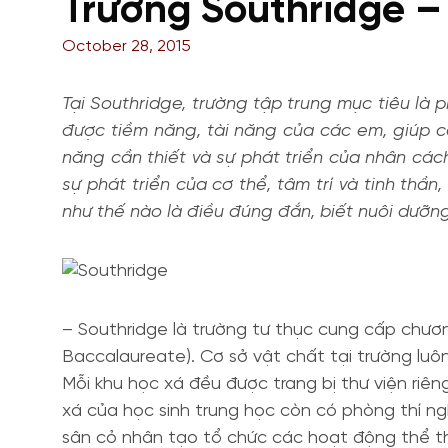
Trường Southridge – 
October 28, 2015
Tại Southridge, trường tập trung mục tiêu là p
được tiềm năng, tài năng của các em, giúp cá
năng cần thiết và sự phát triển của nhân các
sự phát triển của cơ thể, tâm trí và tinh thầ
như thế nào là điều đúng đắn, biết nuôi dưỡn
– Southridge là trường tư thục cung cấp chương
Baccalaureate). Cơ sở vật chất tại trường luô
Mỗi khu học xá đều được trang bị thư viện riê
xá của học sinh trung học còn có phòng thí n
sân cỏ nhân tạo tổ chức các hoạt động thể thao