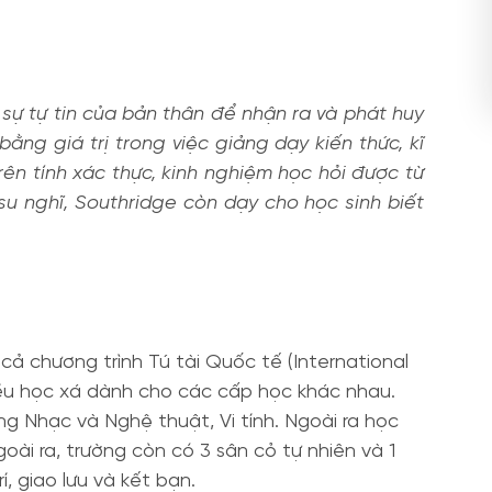
à sự tự tin của bản thân để nhận ra và phát huy
ng giá trị trong việc giảng dạy kiến thức, kĩ
ên tính xác thực, kinh nghiệm học hỏi được từ
 su nghĩ, Southridge còn dạy cho học sinh biết
cả chương trình Tú tài Quốc tế (International
hiều học xá dành cho các cấp học khác nhau.
ng Nhạc và Nghệ thuật, Vi tính. Ngoài ra học
i ra, trường còn có 3 sân cỏ tự nhiên và 1
, giao lưu và kết bạn.