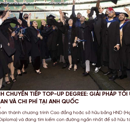
 PHỤC STEM OPT 2026: CẬP NHẬT QUY ĐỊNH MỚ
 VỤ BÁO CÁO CHO SINH VIÊN MỸ
026
 các bạn Sinh viên đang theo đuổi khối ngành Khoa học, Côn
 Toán học tại Mỹ, chương trình gia hạn STEM OPT không chỉ l
lũy kinh nghiệm mà còn là “bước đệm” quan trọng cho lộ trình