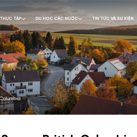
 THỰC TẬP
DU HỌC CÁC NƯỚC
TIN TỨC VÀ SỰ KIỆN
h Columbia