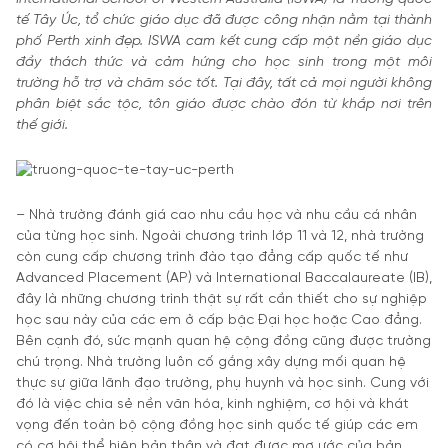
tế Tây Úc, tổ chức giáo dục đã được công nhận nằm tại thành
phố Perth xinh đẹp. ISWA cam kết cung cấp một nền giáo dục
đầy thách thức và cảm hứng cho học sinh trong một môi
trường hỗ trợ và chăm sóc tốt. Tại đây, tất cả mọi người không
phân biệt sắc tộc, tôn giáo được chào đón từ khắp nơi trên
thế giới.
– Nhà trường đánh giá cao nhu cầu học và nhu cầu cá nhân
của từng học sinh. Ngoài chương trình lớp 11 và 12, nhà trường
còn cung cấp chương trình đào tạo đẳng cấp quốc tế như
Advanced Placement (AP) và International Baccalaureate (IB),
đây là những chương trình thật sự rất cần thiết cho sự nghiệp
học sau này của các em ở cấp bậc Đại học hoặc Cao đẳng.
Bên cạnh đó, sức mạnh quan hệ cộng đồng cũng được trường
chú trọng. Nhà trường luôn cố gắng xây dựng mối quan hệ
thực sự giữa lãnh đạo trường, phụ huynh và học sinh. Cung với
đó là việc chia sẻ nền văn hóa, kinh nghiệm, cơ hội và khát
vọng đến toàn bộ cộng đồng học sinh quốc tế giúp các em
có cơ hội thể hiện bản thân và đạt được mơ ước của bản