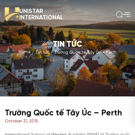
UNISTAR
INTERNATIONAL
TIN TỨC
Home
Tin tức
Trường Quốc tế Tây Úc – Perth
Trường Quốc tế Tây Úc – Perth
October 31, 2015
International School of Western Australia (ISWA) là Trường quốc