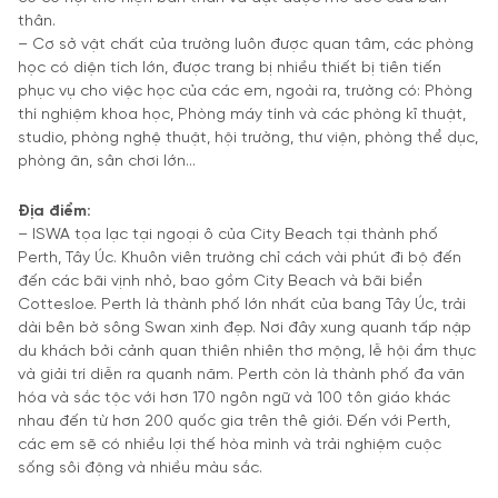
thân.
– Cơ sở vật chất của trường luôn được quan tâm, các phòng
học có diện tích lớn, được trang bị nhiều thiết bị tiên tiến
phục vụ cho việc học của các em, ngoài ra, trường có: Phòng
thí nghiệm khoa học, Phòng máy tính và các phòng kĩ thuật,
studio, phòng nghệ thuật, hội trường, thư viện, phòng thể dục,
phòng ăn, sân chơi lớn…
Địa điểm:
– ISWA tọa lạc tại ngoại ô của City Beach tại thành phố
Perth, Tây Úc. Khuôn viên trường chỉ cách vài phút đi bộ đến
đến các bãi vịnh nhỏ, bao gồm City Beach và bãi biển
Cottesloe. Perth là thành phố lớn nhất của bang Tây Úc, trải
dài bên bờ sông Swan xinh đẹp. Nơi đây xung quanh tấp nập
du khách bởi cảnh quan thiên nhiên thơ mộng, lễ hội ẩm thực
và giải trí diễn ra quanh năm. Perth còn là thành phố đa văn
hóa và sắc tộc với hơn 170 ngôn ngữ và 100 tôn giáo khác
nhau đến từ hơn 200 quốc gia trên thê giới. Đến với Perth,
các em sẽ có nhiều lợi thế hòa mình và trải nghiệm cuộc
sống sôi động và nhiều màu sắc.