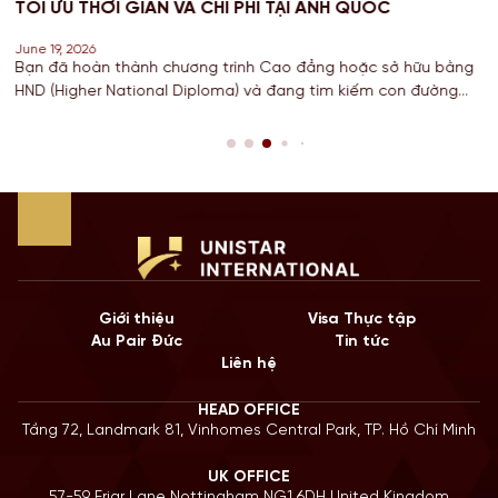
PHÍ TẠI ANH QUỐC
MỚI VÀ NGHĨA VỤ BÁO CÁO C
June 18, 2026
nh Cao đẳng hoặc sở hữu bằng
Đối với các bạn Sinh viên đang t
 và đang tìm kiếm con đường
học, Công nghệ, Kỹ thuật và Toán 
 Cử nhân danh giá từ một
hạn STEM OPT không chỉ là cơ hội
 đầu? Lộ trình chuyển tiếp
còn là “bước đệm” quan trọng cho 
câu trả […]
năm 2026, Chính […]
Giới thiệu
Visa Thực tập
Au Pair Đức
Tin tức
Liên hệ
HEAD OFFICE
Tầng 72, Landmark 81, Vinhomes Central Park, TP. Hồ Chí Minh
UK OFFICE
57-59 Friar Lane Nottingham NG1 6DH United Kingdom