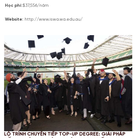
Học phí:
$37,556/năm
Website:
http://www.iswa.wa.edu.au/
-UP DEGREE: GIẢI PHÁP
CHINH PHỤC STEM OPT 2026: