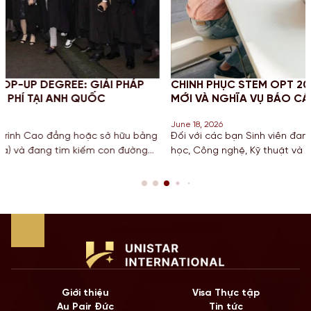
 PHÁP
CHINH PHỤC STEM OPT 2026: CẬP NHẬT QUY ĐỊ
MỚI VÀ NGHĨA VỤ BÁO CÁO CHO SINH VIÊN MỸ
June 18, 2026
 hữu bằng
Đối với các bạn Sinh viên đang theo đuổi khối ngành 
n đường
học, Công nghệ, Kỹ thuật và Toán học tại Mỹ, chương tr
ừ một
hạn STEM OPT không chỉ là cơ hội để tích lũy kinh ngh
 tiếp
còn là “bước đệm” quan trọng cho lộ trình Định cư. Bư
năm 2026, Chính […]
Giới thiệu
Visa Thực tập
Au Pair Đức
Tin tức