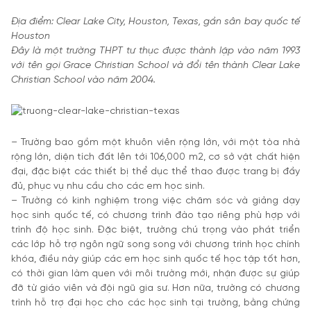
Địa điểm: Clear Lake City, Houston, Texas, gần sân bay quốc tế
Houston
Đây là một trường THPT tư thục được thành lập vào năm 1993
với tên gọi Grace Christian School và đổi tên thành Clear Lake
Christian School vào năm 2004.
– Trường bao gồm một khuôn viên rộng lớn, với một tòa nhà
rộng lớn, diện tích đất lên tới 106,000 m2, cơ sở vật chất hiện
đại, đặc biệt các thiết bị thể dục thể thao được trang bị đầy
đủ, phục vụ nhu cầu cho các em học sinh.
– Trường có kinh nghiệm trong việc chăm sóc và giảng dạy
học sinh quốc tế, có chương trình đào tạo riêng phù hợp với
trình độ học sinh. Đặc biệt, trường chú trọng vào phát triển
các lớp hỗ trợ ngôn ngữ song song với chương trình học chính
khóa, điều này giúp các em học sinh quốc tế học tập tốt hơn,
có thời gian làm quen với môi trường mới, nhận được sự giúp
đỡ từ giáo viên và đội ngũ gia sư. Hơn nữa, trường có chương
trình hỗ trợ đại học cho các học sinh tại trường, bằng chứng