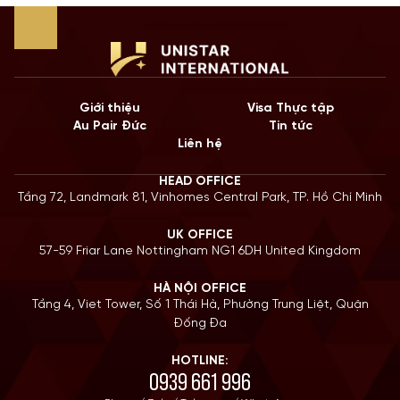
Giới thiệu
Visa Thực tập
Au Pair Đức
Tin tức
Liên hệ
HEAD OFFICE
Tầng 72, Landmark 81, Vinhomes Central Park, TP. Hồ Chí Minh
UK OFFICE
57-59 Friar Lane Nottingham NG1 6DH United Kingdom
HÀ NỘI OFFICE
Tầng 4, Viet Tower, Số 1 Thái Hà, Phường Trung Liệt, Quận
Đống Đa
HOTLINE:
0939 661 996