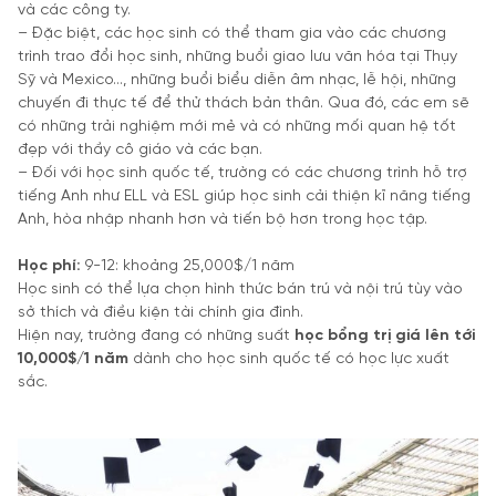
và các công ty.
– Đặc biệt, các học sinh có thể tham gia vào các chương
trình trao đổi học sinh, những buổi giao lưu văn hóa tại Thụy
Sỹ và Mexico…, những buổi biểu diễn âm nhạc, lễ hội, những
chuyến đi thực tế để thử thách bản thân. Qua đó, các em sẽ
có những trải nghiệm mới mẻ và có những mối quan hệ tốt
đẹp với thầy cô giáo và các bạn.
– Đối với học sinh quốc tế, trường có các chương trình hỗ trợ
tiếng Anh như ELL và ESL giúp học sinh cải thiện kĩ năng tiếng
Anh, hòa nhập nhanh hơn và tiến bộ hơn trong học tập.
Học phí:
9-12: khoảng 25,000$/1 năm
Học sinh có thể lựa chọn hình thức bán trú và nội trú tùy vào
sở thích và điều kiện tài chính gia đình.
Hiện nay, trường đang có những suất
học bổng trị giá lên tới
10,000$/1 năm
dành cho học sinh quốc tế có học lực xuất
sắc.