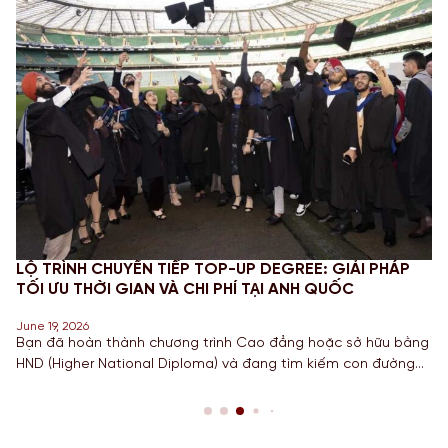
OP-UP DEGREE: GIẢI PHÁP
CHINH PHỤC STEM OPT 202
 PHÍ TẠI ANH QUỐC
MỚI VÀ NGHĨA VỤ BÁO CÁO
June 18, 2026
rình Cao đẳng hoặc sở hữu bằng
Đối với các bạn Sinh viên đang
a) và đang tìm kiếm con đường
học, Công nghệ, Kỹ thuật và Toá
ng Cử nhân danh giá từ một
hạn STEM OPT không chỉ là cơ hộ
g đầu? Lộ trình chuyển tiếp
còn là “bước đệm” quan trọng ch
à câu trả […]
năm 2026, Chính […]