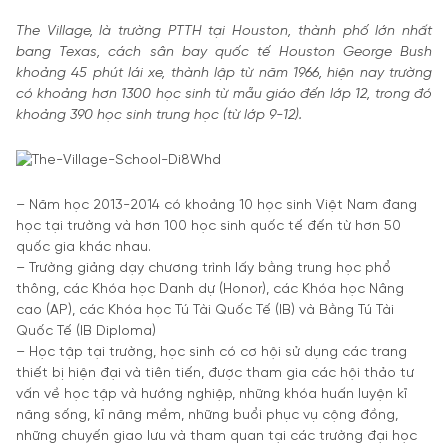
The Village, là trường PTTH tại Houston, thành phố lớn nhất
bang Texas, cách sân bay quốc tế Houston George Bush
khoảng 45 phút lái xe, thành lập từ năm 1966, hiện nay trường
có khoảng hơn 1300 học sinh từ mẫu giáo đến lớp 12, trong đó
khoảng 390 học sinh trung học (từ lớp 9-12).
– Năm học 2013-2014 có khoảng 10 học sinh Việt Nam đang
học tại trường và hơn 100 học sinh quốc tế đến từ hơn 50
quốc gia khác nhau.
– Trường giảng dạy chương trình lấy bằng trung học phổ
thông, các Khóa học Danh dự (Honor), các Khóa học Nâng
cao (AP), các Khóa học Tú Tài Quốc Tế (IB) và Bằng Tú Tài
Quốc Tế (IB Diploma)
– Học tập tại trường, học sinh có cơ hội sử dụng các trang
thiết bị hiện đại và tiên tiến, được tham gia các hội thảo tư
vấn về học tập và hướng nghiệp, những khóa huấn luyện kĩ
năng sống, kĩ năng mềm, những buổi phục vụ cộng đồng,
những chuyến giao lưu và tham quan tại các trường đại học