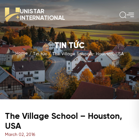
UNISTAR
INTERNATIONAL
TIN TỨC
Home
Tin tức
The Village School – Houston, USA
The Village School – Houston,
USA
March 02, 2016