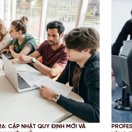
 VÀ
PROFESSIONAL YEAR (PY) LÀ GÌ? T