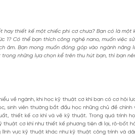
 hay thiết kế một chiếc phi cơ chưa? Bạn có là một 
thức 1? Có thể bạn thích công nghệ nano, muốn việc s
cách âm. Bạn mong muốn đóng góp vào ngành năng 
 trong những lựa chọn kể trên thu hút bạn, thì bạn nê
iểu về ngành, khi học kỹ thuật cơ khí bạn có cơ hội 
học, sinh viên thường bắt đầu học những chủ đề chính v
t, thiết kế cơ khí và vẽ kỹ thuật. Trong quá trình học
huật cơ khí như thiết kế phương tiện đi lại, rô-bốt 
 lĩnh vực kỹ thuật khác như kỹ thuật công trình và dâ