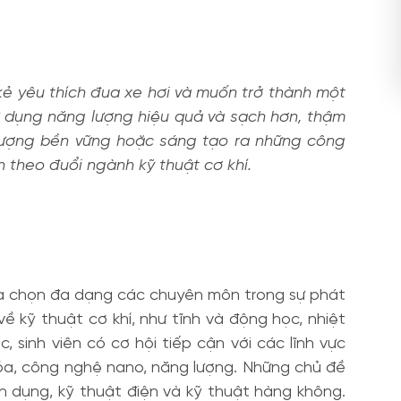
kẻ yêu thích đua xe hơi và muốn trở thành một
ử dụng năng lượng hiệu quả và sạch hơn, thậm
lượng bền vững hoặc sáng tạo ra những công
n theo đuổi ngành kỹ thuật cơ khí.
lựa chọn đa dạng các chuyên môn trong sự phát
ề kỹ thuật cơ khí, như tĩnh và động học, nhiệt
, sinh viên có cơ hội tiếp cận với các lĩnh vực
hóa, công nghệ nano, năng lượng. Những chủ đề
n dụng, kỹ thuật điện và kỹ thuật hàng không.