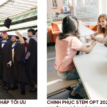
PHỤC STEM OPT 2026: CẬP NHẬT QUY ĐỊNH MỚI