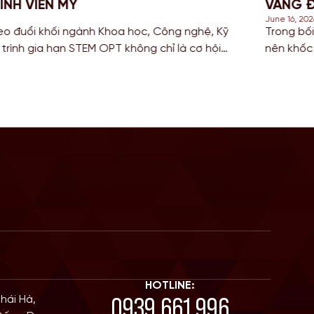
VÀNG ĐỂ CỘNG ĐIỂM ĐỊNH CƯ ÚC 2
June 16, 2026
nghệ, Kỹ
Trong bối cảnh cuộc đua giành tấm thẻ thườn
 cơ hội
nên khốc liệt vào năm 2026, các bạn Sinh vi
ịnh cư.
(IT), Kỹ thuật (Engineering) và Kế toán đang t
điểm số trên thang điểm di trú. […]
HOTLINE:
0939 661 996
Thái Hà,