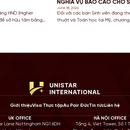
VỤ BÁO CÁO CHO SINH VIÊN MỸ
6
ác bạn Sinh viên đang theo đuổi khối ngành Khoa học, Công 
Toán học tại Mỹ, chương trình gia hạn STEM OPT không chỉ là
ũy kinh nghiệm mà còn là “bước đệm” quan trọng cho lộ trình Đ
 năm 2026, Chính […]
Giới thiệu
Visa Thực tập
Au Pair Đức
Tin tức
Liên hệ
UK OFFICE
HÀ NỘI OFFICE
iar Lane Nottingham NG1 6DH
Tầng 4, Viet Tower, Số 1 