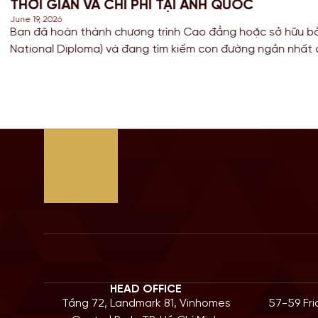
 ANH QUỐC
NGHĨA 
June 18, 202
Cao đẳng hoặc sở hữu bằng HND (Higher
Đối với c
iếm con đường ngắn nhất để sở hữu tấm bằng
thuật và 
 có nền giáo dục hàng đầu? Lộ trình chuyển
để tích l
à câu trả […]
Bước sang
HEAD OFFICE
Tầng 72, Landmark 81, Vinhomes
57-59 Fr