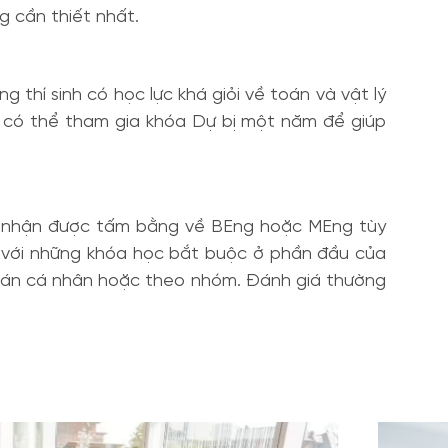
g cần thiết nhất.
 thí sinh có học lực khá giỏi về toán và vật lý
có thể tham gia khóa Dự bị một năm để giúp
 sẽ nhận được tấm bằng về BEng hoặc MEng tùy
, với những khóa học bắt buộc ở phần đầu của
dự án cá nhân hoặc theo nhóm. Đánh giá thường