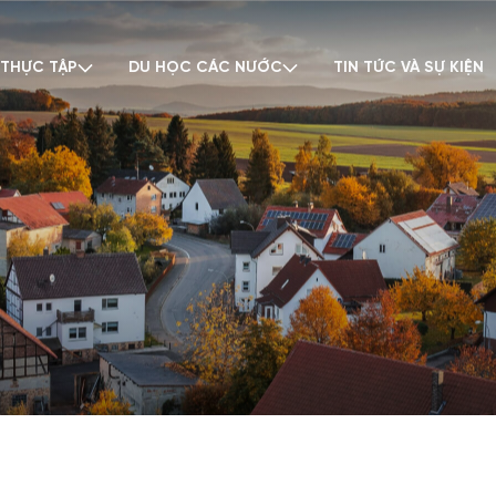
 THỰC TẬP
DU HỌC CÁC NƯỚC
TIN TỨC VÀ SỰ KIỆN