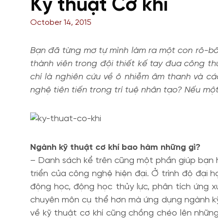
Kỹ thuật Cơ khí
October 14, 2015
Bạn đã từng mơ tự mình làm ra một con rô-bốt
thành viên trong đội thiết kế tay đua công 
chí là nghiên cứu về ô nhiễm âm thanh và 
nghệ tiên tiến trong trí tuệ nhân tạo? Nếu một
Ngành kỹ thuật cơ khí bao hàm những gì?
– Danh sách kể trên cũng một phần giúp bạn h
triển của công nghệ hiện đại. Ở trình độ đại 
động học, động học thủy lực, phân tích ứng xuấ
chuyên môn cụ thể hơn mà ứng dụng ngành kỹ t
về kỹ thuật cơ khí cũng chồng chéo lên những