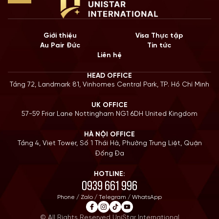
Giới thiệu
Visa Thực tập
Au Pair Đức
Tin tức
Liên hệ
HEAD OFFICE
Tầng 72, Landmark 81, Vinhomes Central Park, TP. Hồ Chí Minh
UK OFFICE
57-59 Friar Lane Nottingham NG1 6DH United Kingdom
HÀ NỘI OFFICE
Tầng 4, Viet Tower, Số 1 Thái Hà, Phường Trung Liệt, Quận
Đống Đa
HOTLINE:
0939 661 996
Phone / Zalo / Telegram / WhatsApp
© All Rights Reserved UniStar International