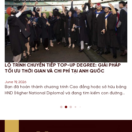
LỘ TRÌNH CHUYỂN TIẾP TOP-UP DEGREE: GIẢI PHÁP
TỐI ƯU THỜI GIAN VÀ CHI PHÍ TẠI ANH QUỐC
June 19, 2026
Bạn đã hoàn thành chương trình Cao đẳng hoặc sở hữu bằng
HND (Higher National Diploma) và đang tìm kiếm con đường
ngắn nhất để sở hữu tấm bằng Cử nhân danh giá từ một
Quốc gia có nền giáo dục hàng đầu? Lộ trình chuyển tiếp
Top-up degree tại Anh chính là câu trả […]