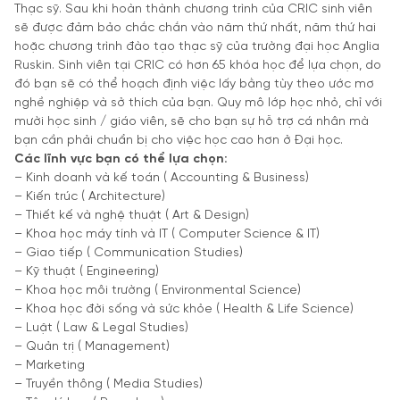
Thạc sỹ. Sau khi hoàn thành chương trình của CRIC sinh viên
sẽ được đảm bảo chắc chắn vào năm thứ nhất, năm thứ hai
hoặc chương trình đào tạo thạc sỹ của trường đại học Anglia
Ruskin. Sinh viên tại CRIC có hơn 65 khóa học để lựa chọn, do
đó bạn sẽ có thể hoạch định việc lấy bằng tùy theo ước mơ
nghề nghiệp và sở thích của bạn. Quy mô lớp học nhỏ, chỉ với
mười học sinh / giáo viên, sẽ cho bạn sự hỗ trợ cá nhân mà
bạn cần phải chuẩn bị cho việc học cao hơn ở Đại học.
Các lĩnh vực bạn có thể lựa chọn:
– Kinh doanh và kế toán ( Accounting & Business)
– Kiến trúc ( Architecture)
– Thiết kế và nghệ thuật ( Art & Design)
– Khoa học máy tính và IT ( Computer Science & IT)
– Giao tiếp ( Communication Studies)
– Kỹ thuật ( Engineering)
– Khoa học môi trường ( Environmental Science)
– Khoa học đời sống và sức khỏe ( Health & Life Science)
– Luật ( Law & Legal Studies)
– Quản trị ( Management)
– Marketing
– Truyền thông ( Media Studies)