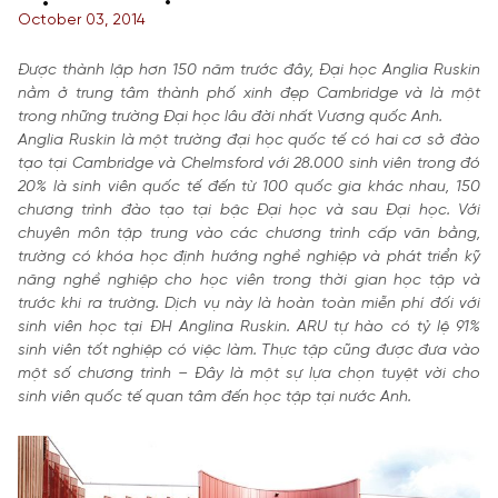
October 03, 2014
Được thành lập hơn 150 năm trước đây, Đại học Anglia Ruskin
nằm ở trung tâm thành phố xinh đẹp Cambridge và là một
trong những trường Đại học lâu đời nhất Vương quốc Anh.
Anglia Ruskin là một trường đại học quốc tế có hai cơ sở đào
tạo tại Cambridge và Chelmsford với 28.000 sinh viên trong đó
20% là sinh viên quốc tế đến từ 100 quốc gia khác nhau, 150
chương trình đào tạo tại bậc Đại học và sau Đại học. Với
chuyên môn tập trung vào các chương trình cấp văn bằng,
trường có khóa học định hướng nghề nghiệp và phát triển kỹ
năng nghề nghiệp cho học viên trong thời gian học tập và
trước khi ra trường. Dịch vụ này là hoàn toàn miễn phí đối với
sinh viên học tại ĐH Anglina Ruskin. ARU tự hào có tỷ lệ 91%
sinh viên tốt nghiệp có việc làm. Thực tập cũng được đưa vào
một số chương trình – Đây là một sự lựa chọn tuyệt vời cho
sinh viên quốc tế quan tâm đến học tập tại nước Anh.