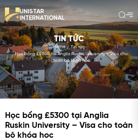
UNISTAR
INTERNATIONAL
TIN TỨC
Home
Tin tức
Học bổng £5300 tại Anglia Ruskin University – Visa cho
toàn bộ khóa học
Học bổng £5300 tại Anglia
Ruskin University – Visa cho toàn
bộ khóa học