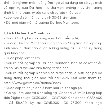
thể trải nghiệm môi trường Đại học và sử dụng cơ sở vật chất
và dịch vụ của Đại học như thư viện, phòng máy tính, trang
thiết bị thể thao, ký túc xá, dịch vụ sức khỏe v.v…;
• Lớp học sĩ số nhỏ, trung bình 30-35 sinh viên;
• Đội ngũ giáo viên từ trường Đại học Manitoba.
Lợi ích khi học tại Manitoba:
• Được Chính phủ của bang mua bảo hiểm y tế;
• Trường Đại học Manitoba cung cấp chương trình Co-op giúp
sinh viên đi thực tập được hưởng lương từ 1-3 học kỳ trong
quá trình học;
• Được phép làm thêm;
• Sau khi tốt nghiệp tại Đại học Manitoba, bạn sẽ có rất nhiều
cơ hội xin được việc làm trong thành phố;
• Sau khi tốt nghiệp sinh viên sẽ được hoàn lại 60% học phí đã
đóng trong thời gian học (tối đa C$25,000). Xem thêm tại
http://www.gov.mb.ca/tuition/index
• Được cấp thị thực đến 3 năm sau khi tốt nghiệp;
• Cơ hội làm việc và sinh sống tại Canada với mức lương hấp
dẫn (Nghệ thuật: C$30.000 – C$47.200; Kinh doanh: C$36.400
– C$ 58.600; Kỹ sư: C$45.000- C$ 75.300; Khoa học: