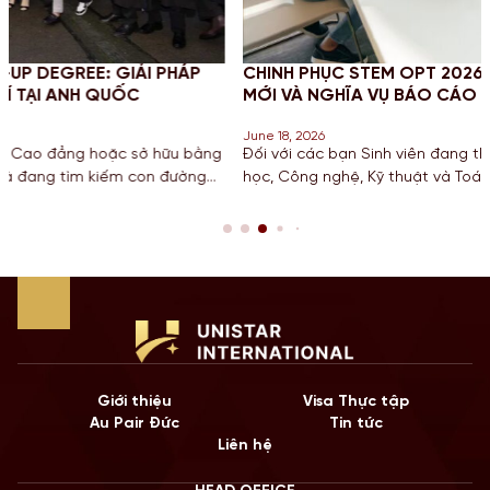
PHÁP
CHINH PHỤC STEM OPT 2026: CẬP NHẬT QUY ĐỊN
MỚI VÀ NGHĨA VỤ BÁO CÁO CHO SINH VIÊN MỸ
June 18, 2026
ữu bằng
Đối với các bạn Sinh viên đang theo đuổi khối ngành Kh
đường
học, Công nghệ, Kỹ thuật và Toán học tại Mỹ, chương trìn
một
hạn STEM OPT không chỉ là cơ hội để tích lũy kinh nghiệ
tiếp
còn là “bước đệm” quan trọng cho lộ trình Định cư. Bước
năm 2026, Chính […]
Giới thiệu
Visa Thực tập
Au Pair Đức
Tin tức
Liên hệ