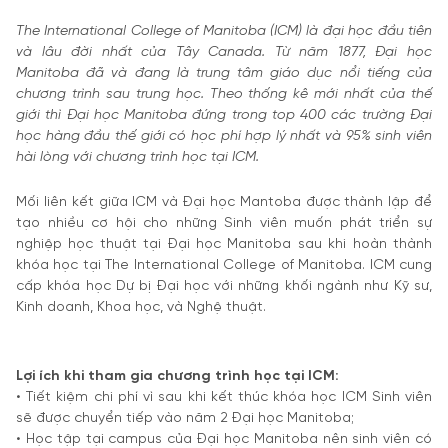
The International College of Manitoba (ICM) là đại học đầu tiên
và lâu đời nhất của Tây Canada. Từ năm 1877, Đại học
Manitoba đã và đang là trung tâm giáo dục nổi tiếng của
chương trình sau trung học. Theo thống kê mới nhất của thế
giới thì Đại học Manitoba đứng trong top 400 các trường Đại
học hàng đầu thế giới có học phí hợp lý nhất và 95% sinh viên
hài lòng với chương trình học tại ICM.
Mối liên kết giữa ICM và Đại học Mantoba được thành lập để
tạo nhiều cơ hội cho những Sinh viên muốn phát triển sự
nghiệp học thuật tại Đại học Manitoba sau khi hoàn thành
khóa học tại The International College of Manitoba. ICM cung
cấp khóa học Dự bị Đại học với những khối ngành như Kỹ sư,
Kinh doanh, Khoa học, và Nghệ thuật.
Lợi ích khi tham gia chương trình học tại ICM:
• Tiết kiệm chi phí vì sau khi kết thúc khóa học ICM Sinh viên
sẽ được chuyển tiếp vào năm 2 Đại học Manitoba;
• Học tập tại campus của Đại học Manitoba nên sinh viên có