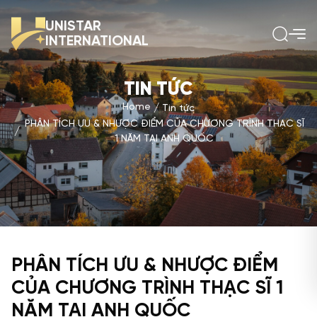
UNISTAR
INTERNATIONAL
TIN TỨC
Home
Tin tức
PHÂN TÍCH ƯU & NHƯỢC ĐIỂM CỦA CHƯƠNG TRÌNH THẠC SĨ
1 NĂM TẠI ANH QUỐC
PHÂN TÍCH ƯU & NHƯỢC ĐIỂM
CỦA CHƯƠNG TRÌNH THẠC SĨ 1
NĂM TẠI ANH QUỐC