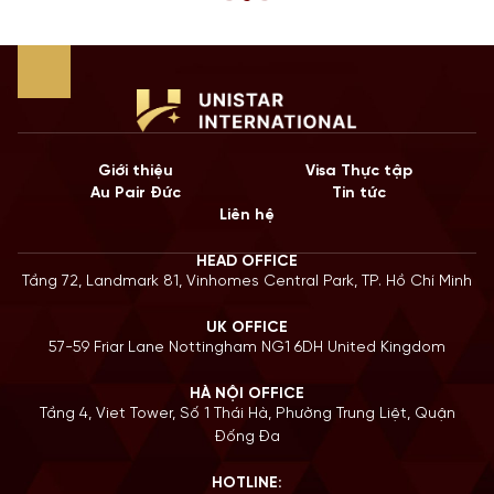
Top-up degree tại Anh chính là câu trả […]
Giới thiệu
Visa Thực tập
Au Pair Đức
Tin tức
Liên hệ
HEAD OFFICE
Tầng 72, Landmark 81, Vinhomes Central Park, TP. Hồ Chí Minh
UK OFFICE
57-59 Friar Lane Nottingham NG1 6DH United Kingdom
HÀ NỘI OFFICE
Tầng 4, Viet Tower, Số 1 Thái Hà, Phường Trung Liệt, Quận
Đống Đa
HOTLINE: