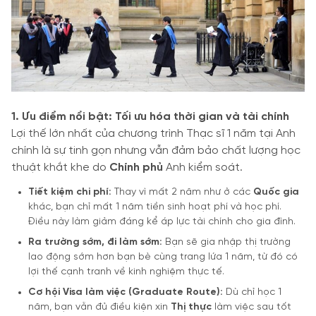
1. Ưu điểm nổi bật: Tối ưu hóa thời gian và tài chính
Lợi thế lớn nhất của chương trình Thạc sĩ 1 năm tại Anh
chính là sự tinh gọn nhưng vẫn đảm bảo chất lượng học
thuật khắt khe do
Chính phủ
Anh kiểm soát.
Tiết kiệm chi phí:
Thay vì mất 2 năm như ở các
Quốc gia
khác, bạn chỉ mất 1 năm tiền sinh hoạt phí và học phí.
Điều này làm giảm đáng kể áp lực tài chính cho gia đình.
Ra trường sớm, đi làm sớm:
Bạn sẽ gia nhập thị trường
lao động sớm hơn bạn bè cùng trang lứa 1 năm, từ đó có
lợi thế cạnh tranh về kinh nghiệm thực tế.
Cơ hội Visa làm việc (Graduate Route):
Dù chỉ học 1
năm, bạn vẫn đủ điều kiện xin
Thị thực
làm việc sau tốt