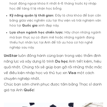
hoạt động ngoại khóa ít nhất 6-8 tháng trước kỳ nhập
học để tăng tỉ lệ nhận học bổng.
Kỹ năng quản lý thời gian:
Đây là chìa khóa để bạn cân
bằng giữa việc nghiên cứu tại thư viện và trải nghiệm văn
hóa tại
Quốc gia
xinh đẹp này.
Lựa chọn ngành học chiến lược:
Hãy chọn những ngành
mà bạn thực sự có đam mê hoặc những ngành đang
thiếu hụt nhân lực tại Anh để tối ưu hóa cơ hội nghề
nghiệp sau này.
UniStar
luôn đồng hành cùng bạn trong việc thẩm định
năng lực và xây dựng lộ trình
Du học
Anh tiết kiệm, hiệu
quả nhất. Chúng tôi sẽ giúp bạn gỡ rối những thắc mắc
về điều kiện nhập học và thủ tục xin
Visa
một cách
chuyên nghiệp nhất.
Chúc bạn sớm chinh phục được tấm bằng Thạc sĩ danh
giá tại Anh
Quốc
!