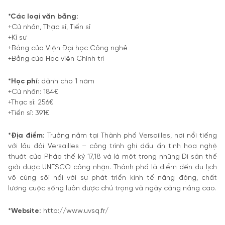
*Các loại văn bằng:
+Cử nhân, Thạc sĩ, Tiến sĩ
+Kĩ sư
+Bằng của Viện Đại học Công nghê
+Bằng của Học viện Chính trị
*Học phí
: dành cho 1 năm
+Cử nhân: 184€
+Thạc sĩ: 256€
+Tiến sĩ: 391€
*Địa điểm:
Trường nằm tại Thành phố Versailles, nơi nổi tiếng
với lâu đài Versailles – công trình ghi dấu ấn tinh hoa nghệ
thuật của Pháp thế kỷ 17,18 và là một trong những Di sản thế
giới được UNESCO công nhận. Thành phố là điểm đến du lịch
vô cùng sôi nổi với sự phát triển kinh tế năng động, chất
lương cuộc sống luôn được chú trọng và ngày càng nâng cao.
*Website:
http://www.uvsq.fr/