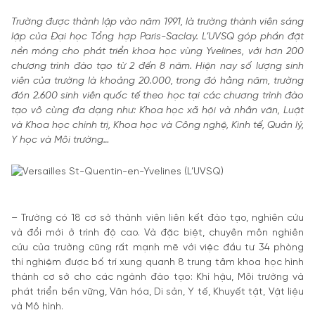
Trường được thành lập vào năm 1991, là trường thành viên sáng
lập của Đại học Tổng hợp Paris-Saclay. L’UVSQ góp phần đặt
nền móng cho phát triển khoa học vùng Yvelines, với hơn 200
chương trình đào tạo từ 2 đến 8 năm. Hiện nay số lượng sinh
viên của trường là khoảng 20.000, trong đó hằng năm, trường
đón 2.600 sinh viên quốc tế theo học tại các chương trình đào
tạo vô cùng đa dạng như: Khoa học xã hội và nhân văn, Luật
và Khoa học chính trị, Khoa học và Công nghệ, Kinh tế, Quản lý,
Y học và Môi trường…
– Trường có 18 cơ sở thành viên liên kết đào tạo, nghiên cứu
và đổi mới ở trình độ cao. Và đặc biệt, chuyên môn nghiên
cứu của trường cũng rất mạnh mẽ với việc đầu tư 34 phòng
thí nghiệm được bố trí xung quanh 8 trung tâm khoa học hình
thành cơ sở cho các ngành đào tạo: Khí hậu, Môi trường và
phát triển bền vững, Văn hóa, Di sản, Y tế, Khuyết tật, Vật liệu
và Mô hình.