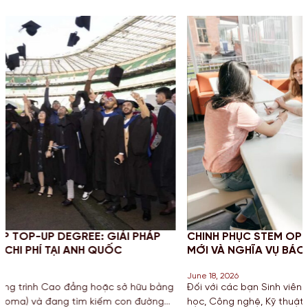
I PHÁP
CHINH PHỤC STEM OPT 2026: CẬP NHẬT QUY Đ
MỚI VÀ NGHĨA VỤ BÁO CÁO CHO SINH VIÊN MỸ
June 18, 2026
 hữu bằng
Đối với các bạn Sinh viên đang theo đuổi khối ngành 
on đường
học, Công nghệ, Kỹ thuật và Toán học tại Mỹ, chương t