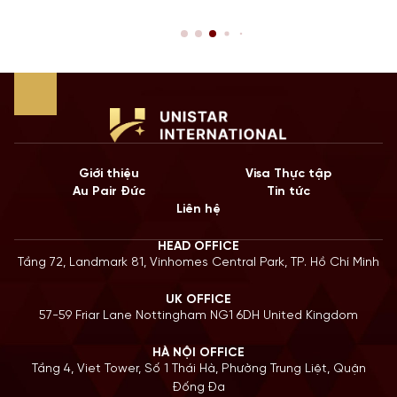
ừ một
hạn STEM OPT không chỉ là cơ hội để tích lũy kinh ng
n tiếp
còn là “bước đệm” quan trọng cho lộ trình Định cư. Bư
năm 2026, Chính […]
Giới thiệu
Visa Thực tập
Au Pair Đức
Tin tức
Liên hệ
HEAD OFFICE
Tầng 72, Landmark 81, Vinhomes Central Park, TP. Hồ Chí Minh
UK OFFICE
57-59 Friar Lane Nottingham NG1 6DH United Kingdom
HÀ NỘI OFFICE
Tầng 4, Viet Tower, Số 1 Thái Hà, Phường Trung Liệt, Quận
Đống Đa