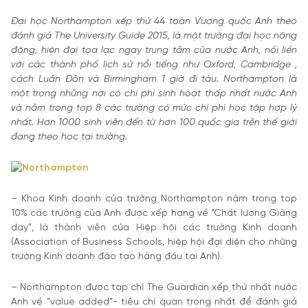
Đại học Northampton xếp thứ 44 toàn Vương quốc Anh theo
đánh giá The University Guide 2015, là một trường đại học năng
động, hiện đại tọa lạc ngay trung tâm của nước Anh, nồi liền
với các thành phố lịch sử nổi tiếng như Oxford, Cambridge ,
cách Luân Đôn và Birmingham 1 giờ đi tàu. Northampton là
một trong những nơi có chi phí sinh hoạt thấp nhất nước Anh
và nằm trong top 8 các trường có mức chi phí học tập hợp lý
nhất. Hơn 1000 sinh viên đến từ hơn 100 quốc gia trên thế giới
đang theo học tại trường.
– Khoa Kinh doanh của trường Northampton nằm trong top
10% các trường của Anh được xếp hạng về “Chất lượng Giảng
dạy”, là thành viên của Hiệp hội các trường Kinh doanh
(Association of Business Schools, hiệp hội đại diện cho những
trường Kinh doanh đào tạo hàng đầu tại Anh).
– Northampton được tạp chí The Guardian xếp thứ nhất nước
Anh về “value added”- tiêu chí quan trọng nhất để đánh giá