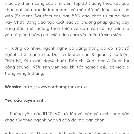
mức độ thành công của sinh viên. Top 30 trường theo kết quả
khảo sát của báo Independent về mức độ hài lòng của sinh
viên (Student Satisfaction), đạt 88% cao nhất từ trước đến
nay. Chất lượng đào tạo xuất sắc và phương pháp giảng dạy
hàng đầu, môi trường thân thiện và có nhiều hỗ trợ chính là
yếu tố giúp trường có nhiều tình cảm yêu mến từ sinh viên.
– Trường có nhiều ngành nghề đa dạng, trong đó có một số
ngành thế mạnh như: Du lịch khách sạn & quản lý sự kiện,
Thiết kế, Kỹ thuật, Nghệ thuật, Báo chí, Xuất bản & Quan hệ
công chúng… 93% sinh viên sau khi tốt nghiệp đều có việc là
trong vòng 6 tháng.
Website
: http://www.northampton.ac.uk/
Yêu cầu tuyển sinh:
– Trường yêu cầu IELTS 6.0 trở lên và các yêu cầu học vấn
khác tùy theo ngành học và cấp độ mà bạn chọn.
– Ngoài ra, các khóa học dự bị với yêu cầu đầu vào dễ dàng