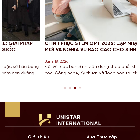
P
CHINH PHỤC STEM OPT 2026: CẬP NHẬT QUY ĐỊNH
MỚI VÀ NGHĨA VỤ BÁO CÁO CHO SINH VIÊN MỸ
June 18, 2026
ằng
Đối với các bạn Sinh viên đang theo đuổi khối ngành Khoa
g
học, Công nghệ, Kỹ thuật và Toán học tại Mỹ, chương trình gi
hạn STEM OPT không chỉ là cơ hội để tích lũy kinh nghiệm mà
còn là “bước đệm” quan trọng cho lộ trình Định cư. Bước san
năm 2026, Chính […]
Giới thiệu
Visa Thực tập