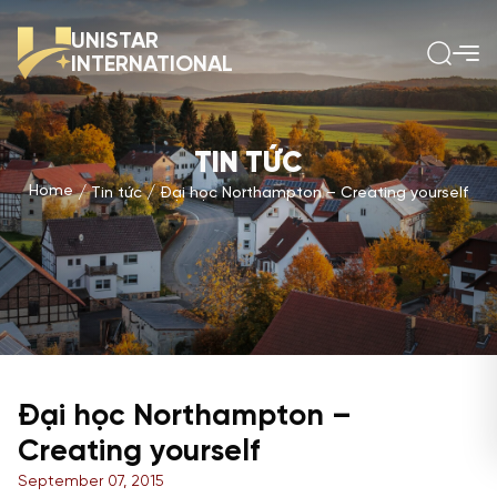
UNISTAR
INTERNATIONAL
TIN TỨC
Home
Tin tức
Đại học Northampton – Creating yourself
Đại học Northampton –
Creating yourself
September 07, 2015