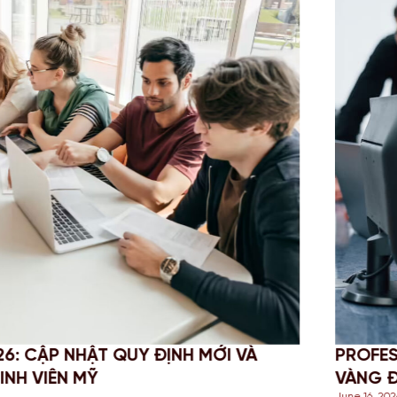
 VÀ
PROFESSIONAL YEAR (PY) LÀ GÌ? T
VÀNG ĐỂ CỘNG ĐIỂM ĐỊNH CƯ ÚC 2
June 16, 2026