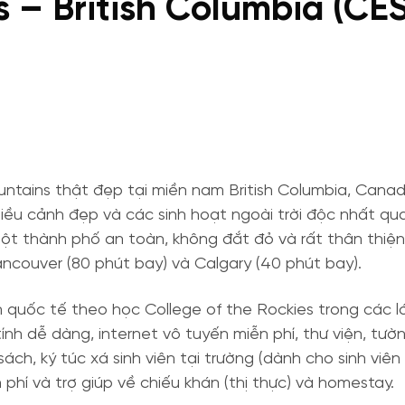
s – British Columbia (CES
untains thật đẹp tại miền nam British Columbia, Can
ó nhiều cảnh đẹp và các sinh hoạt ngoài trời độc nhất 
 thành phố an toàn, không đắt đỏ và rất thân thiện vớ
couver (80 phút bay) và Calgary (40 phút bay).
quốc tế theo học College of the Rockies trong các lớp 
tính dễ dàng, internet vô tuyến miễn phí, thư viện, tư
 sách, ký túc xá sinh viên tại trường (dành cho sinh v
 phí và trợ giúp về chiếu khán (thị thực) và homestay.