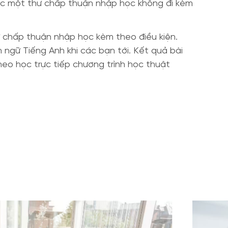
được một thư chấp thuận nhập học không đi kèm
ư chấp thuận nhập học kèm theo điều kiện.
n ngữ Tiếng Anh khi các bạn tới. Kết quả bài
heo học trực tiếp chương trình học thuật