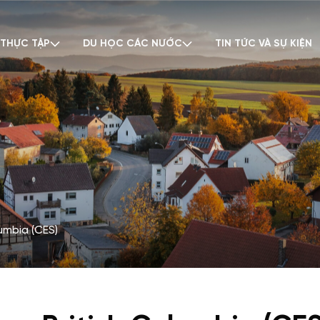
 THỰC TẬP
DU HỌC CÁC NƯỚC
TIN TỨC VÀ SỰ KIỆN
lumbia (CES)