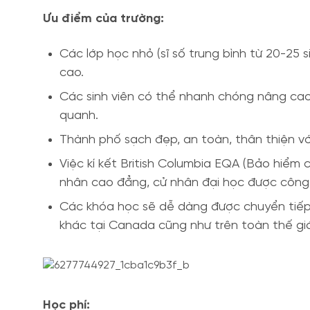
Ưu điểm của trường:
Các lớp học nhỏ (sĩ số trung bình từ 20-25
cao.
Các sinh viên có thể nhanh chóng nâng cao
quanh.
Thành phố sạch đẹp, an toàn, thân thiện vớ
Việc kí kết British Columbia EQA (Bảo hiểm
nhân cao đẳng, cử nhân đại học được công 
Các khóa học sẽ dễ dàng được chuyển tiếp 
khác tại Canada cũng như trên toàn thế giớ
Học phí: