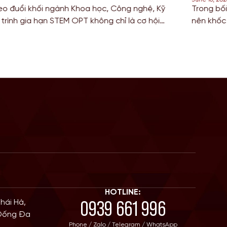
nghệ, Kỹ
Trong bối cảnh cuộc đua giành tấm thẻ thườn
 cơ hội
nên khốc liệt vào năm 2026, các bạn Sinh vi
ịnh cư.
(IT), Kỹ thuật (Engineering) và Kế toán đang t
điểm số trên thang điểm di trú. […]
HOTLINE:
0939 661 996
Thái Hà,
 Đống Đa
Phone / Zalo / Telegram / WhatsApp