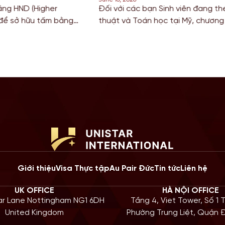
ác bạn Sinh viên đang theo đuổi khối ngành Khoa học, Công 
Toán học tại Mỹ, chương trình gia hạn STEM OPT không chỉ là
ũy kinh nghiệm mà còn là “bước đệm” quan trọng cho lộ trình Đ
 năm 2026, Chính […]
Giới thiệu
Visa Thực tập
Au Pair Đức
Tin tức
Liên hệ
UK OFFICE
HÀ NỘI OFFICE
iar Lane Nottingham NG1 6DH
Tầng 4, Viet Tower, Số 1 
United Kingdom
Phường Trung Liệt, Quận