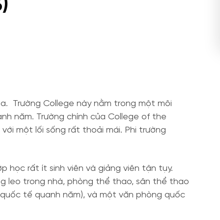
)
ada. Trường College này nằm trong một môi
quanh năm. Trường chính của College of the
i một lối sống rất thoải mái. Phi trường
học rất ít sinh viên và giảng viên tận tụy.
ờng leo trong nhà, phòng thể thao, sân thể thao
iên quốc tế quanh năm), và một văn phòng quốc