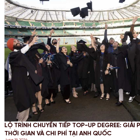
-UP DEGREE: GIẢI PHÁP TỐI ƯU
CHINH 
 ANH QUỐC
NGHĨA 
June 18, 202