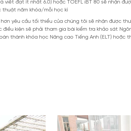
ọc và viết đạt ít nhất 6.0) hoặc TOEFL iBT 80 sẽ nhận 
ọc thuật năm khóa/mỗi học kì
 hơn yêu cầu tối thiểu của chúng tôi sẽ nhận được th
 điều kiện sẽ phải tham gia bài kiểm tra khảo sát Ngô
i hoàn thành khóa học Nâng cao Tiếng Anh (ELT) hoặc t