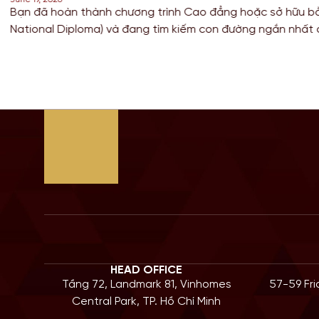
Cao đẳng hoặc sở hữu bằng HND (Higher
Đối với c
iếm con đường ngắn nhất để sở hữu tấm bằng
thuật và 
 có nền giáo dục hàng đầu? Lộ trình chuyển
để tích l
à câu trả […]
Bước sang
HEAD OFFICE
Tầng 72, Landmark 81, Vinhomes
57-59 Fr
Central Park, TP. Hồ Chí Minh