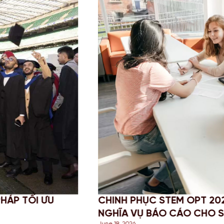
PHỤC STEM OPT 2026: CẬP NHẬT QUY ĐỊNH MỚI
VỤ BÁO CÁO CHO SINH VIÊN MỸ
6