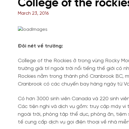
College of the rockie
March 23, 2016
Đôi nét về trường:
College of the Rockies ở trong vùng Rocky Mo
trường giải trí ngoài trời nổi tiếng thế giới c
Rockies nằm trong thành phố Cranbrook BC, một
Cranbrook có các chuyến bay hàng ngày từ Van
Có hơn 3000 sinh viên Canada và 220 sinh viên 
Các tiện nghi và dịch vụ gồm: truy cập máy vi 
ngoài trời, phòng tập thể dục, phòng ăn, tiệm
tế cung cấp dịch vụ gọi điện thoại về nhà miễn