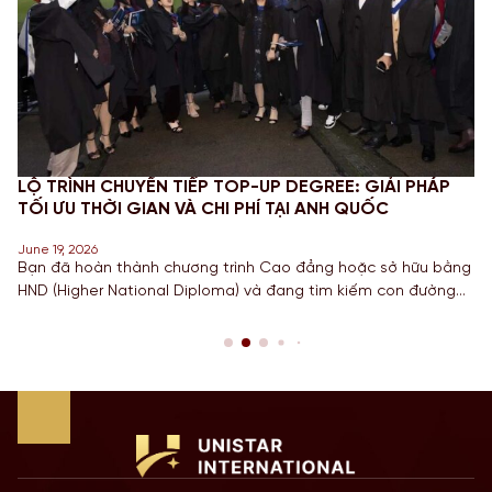
TOP-UP DEGREE: GIẢI PHÁP
CHINH PHỤC STEM OPT 20
I PHÍ TẠI ANH QUỐC
MỚI VÀ NGHĨA VỤ BÁO CÁ
June 18, 2026
trình Cao đẳng hoặc sở hữu bằng
Đối với các bạn Sinh viên đan
ma) và đang tìm kiếm con đường
học, Công nghệ, Kỹ thuật và T
ằng Cử nhân danh giá từ một
hạn STEM OPT không chỉ là cơ 
àng đầu? Lộ trình chuyển tiếp
còn là “bước đệm” quan trọng 
 là câu trả […]
năm 2026, Chính […]