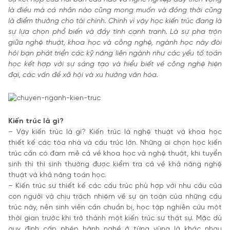
là điều mà cá nhân nào cũng mong muốn và đồng thời cũng
là điểm thưởng cho tài chính. Chính vì vậy học kiến trúc đang là
sự lựa chọn phổ biến và đầy tính cạnh tranh. Là sự pha trộn
giữa nghệ thuật, khoa học và công nghệ, ngành học này đòi
hỏi bạn phát triển các kỹ năng liên ngành như các yếu tố toán
học kết hợp với sự sáng tạo và hiểu biết về công nghệ hiện
đại, các vấn đề xã hội và xu hướng văn hóa.
Kiến trúc là gì?
– Vậy kiến trúc là gì? Kiến trúc là nghệ thuật và khoa học
thiết kế các tòa nhà và cấu trúc lớn. Những ai chọn học kiến
trúc cần có đam mê cả về khoa học và nghệ thuật, khi tuyển
sinh thì thí sinh thường được kiểm tra cả về khả năng nghệ
thuật và khả năng toán học.
– Kiến trúc sư thiết kế các cấu trúc phù hợp với nhu cầu của
con người và chịu trách nhiệm về sự an toàn của những cấu
trúc này, nên sinh viên cần chuẩn bị, học tập nghiên cứu một
thời gian trước khi trở thành một kiến trúc sư thật sự. Mặc dù
quy định cấp phép hành nghề ở từng vùng là khác nhau