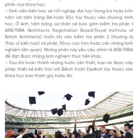
phần của khóa học.
– Sinh viên kiến trúc sẽ tốt nghiệp đại học trong ba hoặc bốn
năm với tấm bằng BA hoặc BSc tùy thuộc vào chương trình
học. Ở Anh, tấm bằng cử nhân sẽ bao gồm kiểm tra phần 1
ARB/RIBA (Architects Registration Board/Royal Institute of
British Architects) trước khi vào kiểm tra phần 2 (thường là
Thạc sĩ kiến trúc) và phần 3(học cao hơn hoặc cần những kinh
nghiệm liên quan). Những phần này yêu cầu chính là ARB/RIBA
để đạt được những kinh nghiệm thực tiễn khác.
– Sau khi hoàn thành những bước cần thiết, bạn sẽ được cấp
phép thiết kế kiến trúc với BArch hoặc DipArch tùy thuộc vào
khóa học bạn tham gia trước đó.