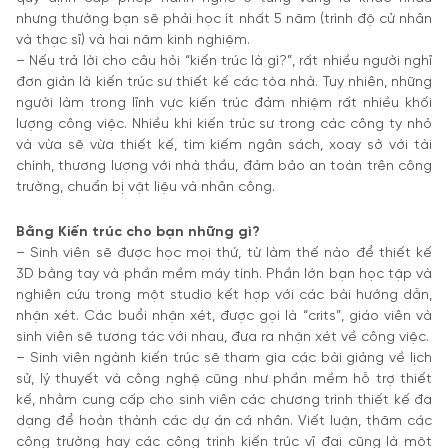
nhưng thường bạn sẽ phải học ít nhất 5 năm (trình độ cử nhân
và thạc sĩ) và hai năm kinh nghiệm.
– Nếu trả lời cho câu hỏi “kiến trúc là gì?”, rất nhiều người nghĩ
đơn giản là kiến trúc sư thiết kế các tòa nhà. Tuy nhiên, những
người làm trong lĩnh vực kiến trúc đảm nhiệm rất nhiều khối
lượng công việc. Nhiều khi kiến trúc sư trong các công ty nhỏ
và vừa sẽ vừa thiết kế, tìm kiếm ngân sách, xoay sở với tài
chính, thương lượng với nhà thầu, đảm bảo an toàn trên công
trường, chuẩn bị vật liệu và nhân công.
Bằng Kiến trúc cho bạn những gì?
– Sinh viên sẽ được học mọi thứ, từ làm thế nào để thiết kế
3D bằng tay và phần mềm máy tính. Phần lớn bạn học tập và
nghiên cứu trong một studio kết hợp với các bài hướng dẫn,
nhận xét. Các buổi nhận xét, được gọi là “crits”, giáo viên và
sinh viên sẽ tương tác với nhau, đưa ra nhận xét về công việc.
– Sinh viên ngành kiến trúc sẽ tham gia các bài giảng về lịch
sử, lý thuyết và công nghệ cũng như phần mềm hỗ trợ thiết
kế, nhằm cung cấp cho sinh viên các chương trình thiết kế đa
dạng để hoàn thành các dự án cá nhân. Viết luận, thăm các
công trường hay các công trình kiến trúc vĩ đại cũng là một