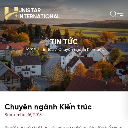
UNISTAR
INTERNATIONAL
TIN TỨC
Home
Tin tức
Chuyên ngành Kiến trúc
Chuyên ngành Kiến trúc
September 16, 2015
Sự kết hợp của hai bán cầu não và nghề nghiệp đầy triển vọng