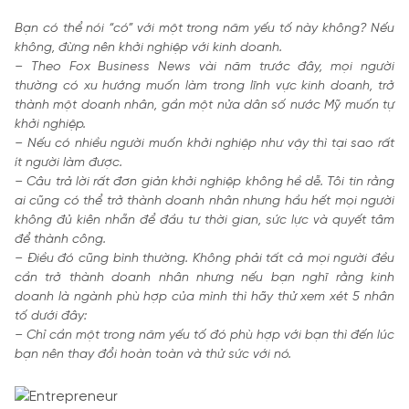
Bạn có thể nói “có” với một trong năm yếu tố này không? Nếu
không, đừng nên khởi nghiệp với kinh doanh.
– Theo Fox Business News vài năm trước đây, mọi người
thường có xu hướng muốn làm trong lĩnh vực kinh doanh, trở
thành một doanh nhân, gần một nửa dân số nước Mỹ muốn tự
khởi nghiệp.
– Nếu có nhiều người muốn khởi nghiệp như vậy thì tại sao rất
ít người làm được.
– Câu trả lời rất đơn giản khởi nghiệp không hề dễ. Tôi tin rằng
ai cũng có thể trở thành doanh nhân nhưng hầu hết mọi người
không đủ kiên nhẫn để đầu tư thời gian, sức lực và quyết tâm
để thành công.
– Điều đó cũng bình thường. Không phải tất cả mọi người đều
cần trở thành doanh nhân nhưng nếu bạn nghĩ rằng kinh
doanh là ngành phù hợp của mình thì hãy thử xem xét 5 nhân
tố dưới đây:
– Chỉ cần một trong năm yếu tố đó phù hợp với bạn thì đến lúc
bạn nên thay đổi hoàn toàn và thử sức với nó.