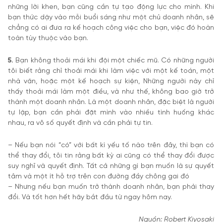
những lời khen, bạn cũng cần tự tạo động lực cho mình. Khi
bạn thức dậy vào mỗi buổi sáng như một chủ doanh nhân, sẽ
chẳng có ai đưa ra kế hoạch công việc cho bạn, việc đó hoàn
toàn tùy thuộc vào bạn.
5.
Bạn không thoải mái khi đội một chiếc mũ. Có những người
tôi biết rằng chỉ thoải mái khi làm việc với một kế toán, một
nhà văn, hoặc một kế hoạch sự kiện, Những người này chỉ
thấy thoải mái làm một điều, và như thế, không bao giờ trở
thành một doanh nhân. Là một doanh nhân, đặc biệt là người
tự lập, bạn cần phải đặt mình vào nhiều tình huống khác
nhau, ra vô số quyết định và cần phải tự tin.
– Nếu bạn nói “có” với bất kì yếu tố nào trên đây, thì bạn có
thể thay đổi, tôi tin rằng bất kỳ ai cũng có thể thay đổi được
suy nghĩ và quyết định. Tất cả những gì bạn muốn là sự quyết
tâm và một ít hỗ trợ trên con đường đầy chông gai đó
– Nhưng nếu bạn muốn trở thành doanh nhân, bạn phải thay
đổi. Và tốt hơn hết hãy bắt đầu từ ngay hôm nay.
Nguồn: Robert Kiyosaki