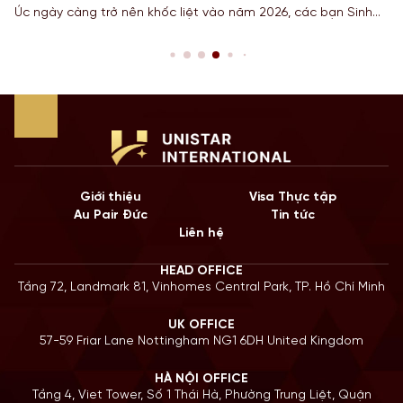
Úc ngày càng trở nên khốc liệt vào năm 2026, các bạn Sinh
viên khối ngành Công nghệ thông tin (IT), Kỹ thuật
(Engineering) và Kế toán đang tìm kiếm mọi “vũ khí” để gia
tăng điểm số trên thang điểm di trú. […]
Giới thiệu
Visa Thực tập
Au Pair Đức
Tin tức
Liên hệ
HEAD OFFICE
Tầng 72, Landmark 81, Vinhomes Central Park, TP. Hồ Chí Minh
UK OFFICE
57-59 Friar Lane Nottingham NG1 6DH United Kingdom
HÀ NỘI OFFICE
Tầng 4, Viet Tower, Số 1 Thái Hà, Phường Trung Liệt, Quận