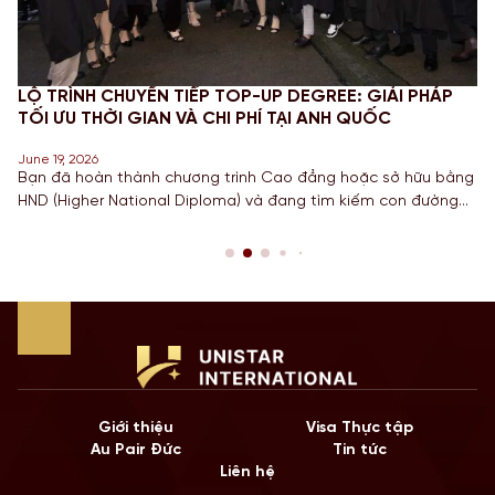
LỘ TRÌNH CHUYỂN TIẾP TOP-UP DEGREE: GIẢI PHÁP
TỐI ƯU THỜI GIAN VÀ CHI PHÍ TẠI ANH QUỐC
June 19, 2026
Bạn đã hoàn thành chương trình Cao đẳng hoặc sở hữu bằng
HND (Higher National Diploma) và đang tìm kiếm con đường
ngắn nhất để sở hữu tấm bằng Cử nhân danh giá từ một
Quốc gia có nền giáo dục hàng đầu? Lộ trình chuyển tiếp
Top-up degree tại Anh chính là câu trả […]
Giới thiệu
Visa Thực tập
Au Pair Đức
Tin tức
Liên hệ