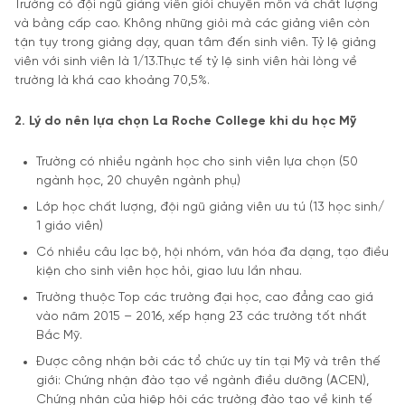
Trường có đội ngũ giảng viên giỏi chuyên môn và chất lượng
và bằng cấp cao. Không những giỏi mà các giảng viên còn
tận tụy trong giảng dạy, quan tâm đến sinh viên. Tỷ lệ giảng
viên với sinh viên là 1/13.Thực tế tỷ lệ sinh viên hài lòng về
trường là khá cao khoảng 70,5%.
2. Lý do nên lựa chọn La Roche College khi du học Mỹ
Trường có nhiều ngành học cho sinh viên lựa chọn (50
ngành học, 20 chuyên ngành phụ)
Lớp học chất lượng, đội ngũ giảng viên ưu tú (13 học sinh/
1 giáo viên)
Có nhiều câu lạc bộ, hội nhóm, văn hóa đa dạng, tạo điều
kiện cho sinh viên học hỏi, giao lưu lần nhau.
Trường thuộc Top các trường đại học, cao đẳng cao giá
vào năm 2015 – 2016, xếp hạng 23 các trường tốt nhất
Bắc Mỹ.
Được công nhận bởi các tổ chức uy tín tại Mỹ và trên thế
giới: Chứng nhận đào tạo về ngành điều dưỡng (ACEN),
Chứng nhận của hiệp hội các trường đào tạo về kinh tế