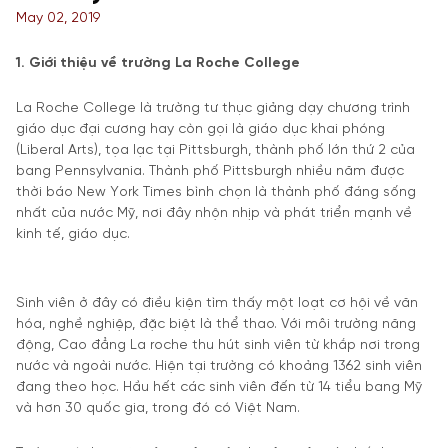
May 02, 2019
1. Giới thiệu về trường La Roche College
La Roche College là trường tư thục giảng dạy chương trình
giáo dục đại cương hay còn gọi là giáo dục khai phóng
(Liberal Arts), tọa lạc tại Pittsburgh, thành phố lớn thứ 2 của
bang Pennsylvania. Thành phố Pittsburgh nhiều năm được
thời báo New York Times bình chọn là thành phố đáng sống
nhất của nước Mỹ, nơi đây nhộn nhịp và phát triển mạnh về
kinh tế, giáo dục.
Sinh viên ở đây có điều kiện tìm thấy một loạt cơ hội về văn
hóa, nghề nghiệp, đặc biệt là thể thao. Với môi trường năng
động, Cao đẳng La roche thu hút sinh viên từ khắp nơi trong
nước và ngoài nước. Hiện tại trường có khoảng 1362 sinh viên
đang theo học. Hầu hết các sinh viên đến từ 14 tiểu bang Mỹ
và hơn 30 quốc gia, trong đó có Việt Nam.