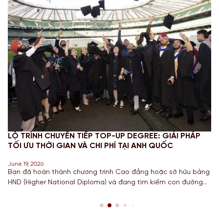
ẾP TOP-UP DEGREE: GIẢI PHÁP
CHINH PHỤC STEM OPT
À CHI PHÍ TẠI ANH QUỐC
MỚI VÀ NGHĨA VỤ BÁO
June 18, 2026
ơng trình Cao đẳng hoặc sở hữu bằng
Đối với các bạn Sinh viên
iploma) và đang tìm kiếm con đường
học, Công nghệ, Kỹ thuật v
ấm bằng Cử nhân danh giá từ một
hạn STEM OPT không chỉ là
ục hàng đầu? Lộ trình chuyển tiếp
còn là “bước đệm” quan tr
ính là câu trả […]
năm 2026, Chính […]