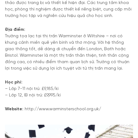
thảo được trang bị và thiết kế hiện đại. Các trung tâm khoa
học, phòng thí nghiệm được thiết kế riêng biệt, cung cấp môi
trường học tập và nghiên cứu hiệu quả cho học sinh.
Địa điểm:
Trường tọa lạc tại thị trấn Warminster ở Wiltshire – nơi có
khung cảnh miền quê yên bình và thơ mộng. Với hệ thống
giao thông tốt, dễ dàng di chuyển đến London, Bath hoặc
Bristol. Warminster là một thị trấn thân thiện, tinh thần cộng
đồng cao, có nhiều điểm tham quan lịch sử. Trường có thuận
lợi trong việc sử dụng lợi ích tuyệt vời từ thị trấn mang lại.
Học phí:
– Lớp 7-11 nội trú: £9,185/kì
– Lớp 12, IB nội trú: £9,995/kì
Website:
http://www.warminsterschool.org.uk/