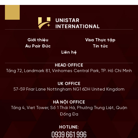
Giới thiệu
Visa Thực tập
Au Pair Đức
Tin tức
Liên hệ
HEAD OFFICE
Tầng 72, Landmark 81, Vinhomes Central Park, TP. Hồ Chí Minh
UK OFFICE
57-59 Friar Lane Nottingham NG1 6DH United Kingdom
HÀ NỘI OFFICE
Tầng 4, Viet Tower, Số 1 Thái Hà, Phường Trung Liệt, Quận
Đống Đa
HOTLINE:
0939 661 996