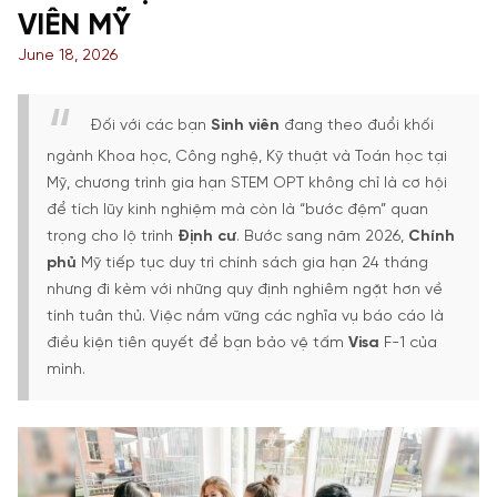
VIÊN MỸ
June 18, 2026
Đối với các bạn
Sinh viên
đang theo đuổi khối
ngành Khoa học, Công nghệ, Kỹ thuật và Toán học tại
Mỹ, chương trình gia hạn STEM OPT không chỉ là cơ hội
để tích lũy kinh nghiệm mà còn là “bước đệm” quan
trọng cho lộ trình
Đị
nh c
ư
. Bước sang năm 2026,
Chính
ph
ủ
Mỹ tiếp tục duy trì chính sách gia hạn 24 tháng
nhưng đi kèm với những quy định nghiêm ngặt hơn về
tính tuân thủ. Việc nắm vững các nghĩa vụ báo cáo là
điều kiện tiên quyết để bạn bảo vệ tấm
Visa
F-1 của
mình.