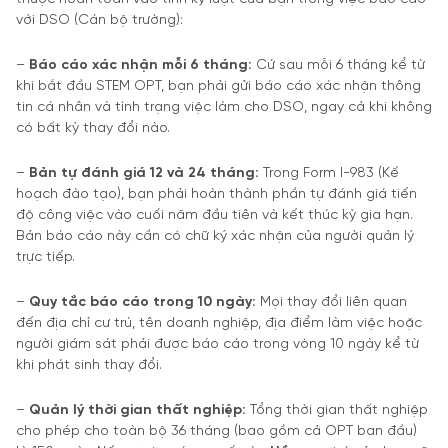
với DSO (Cán bộ trường):
–
Báo cáo xác nh
ậ
n m
ỗ
i 6 tháng:
Cứ sau mỗi 6 tháng kể từ
khi bắt đầu STEM OPT, bạn phải gửi báo cáo xác nhận thông
tin cá nhân và tình trạng việc làm cho DSO, ngay cả khi không
có bất kỳ thay đổi nào.
–
B
ả
n t
ự
đ
ánh giá 12 và 24 tháng:
Trong Form I-983 (Kế
hoạch đào tạo), bạn phải hoàn thành phần tự đánh giá tiến
độ công việc vào cuối năm đầu tiên và kết thúc kỳ gia hạn.
Bản báo cáo này cần có chữ ký xác nhận của người quản lý
trực tiếp.
–
Quy t
ắ
c báo cáo trong 10 ngày:
Mọi thay đổi liên quan
đến địa chỉ cư trú, tên doanh nghiệp, địa điểm làm việc hoặc
người giám sát phải được báo cáo trong vòng 10 ngày kể từ
khi phát sinh thay đổi.
–
Qu
ả
n lý th
ờ
i gian th
ấ
t nghi
ệ
p:
Tổng thời gian thất nghiệp
cho phép cho toàn bộ 36 tháng (bao gồm cả OPT ban đầu)