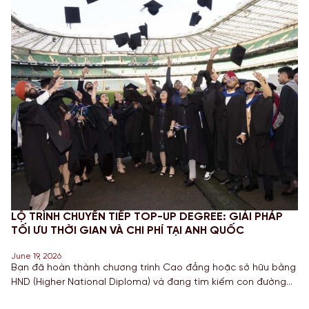
LỘ TRÌNH CHUYỂN TIẾP TOP-UP DEGREE: GIẢI PHÁP
TỐI ƯU THỜI GIAN VÀ CHI PHÍ TẠI ANH QUỐC
June 19, 2026
Bạn đã hoàn thành chương trình Cao đẳng hoặc sở hữu bằng
HND (Higher National Diploma) và đang tìm kiếm con đường
ngắn nhất để sở hữu tấm bằng Cử nhân danh giá từ một