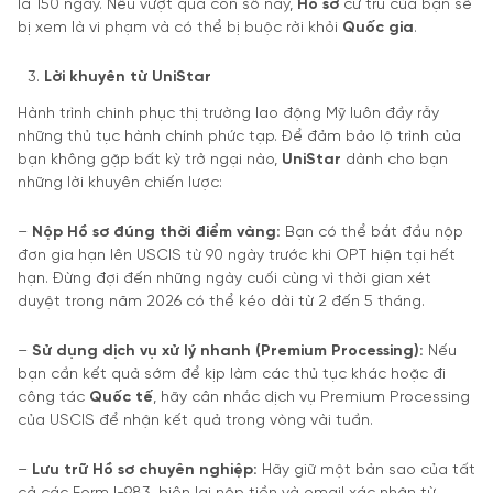
là 150 ngày. Nếu vượt quá con số này,
H
ồ
s
ơ
cư trú của bạn sẽ
bị xem là vi phạm và có thể bị buộc rời khỏi
Qu
ố
c gia
.
L
ờ
i khuyên t
ừ
UniStar
Hành trình chinh phục thị trường lao động Mỹ luôn đầy rẫy
những thủ tục hành chính phức tạp. Để đảm bảo lộ trình của
bạn không gặp bất kỳ trở ngại nào,
UniStar
dành cho bạn
những lời khuyên chiến lược:
–
N
ộ
p H
ồ
s
ơ
đ
úng th
ờ
i
đ
i
ể
m vàng:
Bạn có thể bắt đầu nộp
đơn gia hạn lên USCIS từ 90 ngày trước khi OPT hiện tại hết
hạn. Đừng đợi đến những ngày cuối cùng vì thời gian xét
duyệt trong năm 2026 có thể kéo dài từ 2 đến 5 tháng.
–
S
ử
d
ụ
ng d
ị
ch v
ụ
x
ử
lý nhanh (Premium Processing):
Nếu
bạn cần kết quả sớm để kịp làm các thủ tục khác hoặc đi
công tác
Qu
ố
c t
ế
, hãy cân nhắc dịch vụ Premium Processing
của USCIS để nhận kết quả trong vòng vài tuần.
–
L
ư
u tr
ữ
H
ồ
s
ơ
chuyên nghi
ệ
p:
Hãy giữ một bản sao của tất