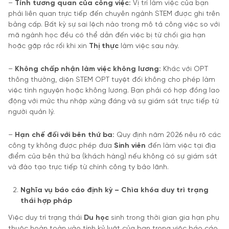
–
Tính t
ươ
ng quan c
ủ
a công vi
ệ
c:
Vị trí làm việc của bạn
phải liên quan trực tiếp đến chuyên ngành STEM được ghi trên
bằng cấp. Bất kỳ sự sai lệch nào trong mô tả công việc so với
mã ngành học đều có thể dẫn đến việc bị từ chối gia hạn
hoặc gặp rắc rối khi xin
Th
ị
th
ự
c
làm việc sau này.
–
Không ch
ấ
p nh
ậ
n làm vi
ệ
c không l
ươ
ng:
Khác với OPT
thông thường, diện STEM OPT tuyệt đối không cho phép làm
việc tình nguyện hoặc không lương. Bạn phải có hợp đồng lao
động với mức thu nhập xứng đáng và sự giám sát trực tiếp từ
người quản lý.
–
H
ạ
n ch
ế
đố
i v
ớ
i bên th
ứ
ba:
Quy định năm 2026 nêu rõ các
công ty không được phép đưa
Sinh viên
đến làm việc tại địa
điểm của bên thứ ba (khách hàng) nếu không có sự giám sát
và đào tạo trực tiếp từ chính công ty bảo lãnh.
Ngh
ĩ
a v
ụ
báo cáo
đị
nh k
ỳ
– Chìa khóa duy trì tr
ạ
ng
thái h
ợ
p pháp
Việc duy trì trạng thái
Du h
ọ
c
sinh trong thời gian gia hạn phụ
thuộc hoàn toàn vào tính kỷ luật của bạn trong việc báo cáo