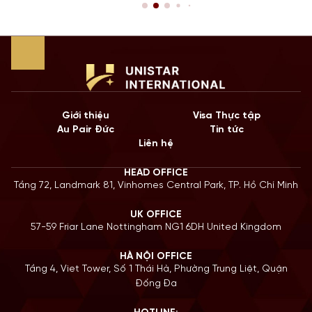
Quốc gia có nền giáo dục hàng đầu? Lộ trình chuyển tiếp
Top-up degree tại Anh chính là câu trả […]
Giới thiệu
Visa Thực tập
Au Pair Đức
Tin tức
Liên hệ
HEAD OFFICE
Tầng 72, Landmark 81, Vinhomes Central Park, TP. Hồ Chí Minh
UK OFFICE
57-59 Friar Lane Nottingham NG1 6DH United Kingdom
HÀ NỘI OFFICE
Tầng 4, Viet Tower, Số 1 Thái Hà, Phường Trung Liệt, Quận
Đống Đa