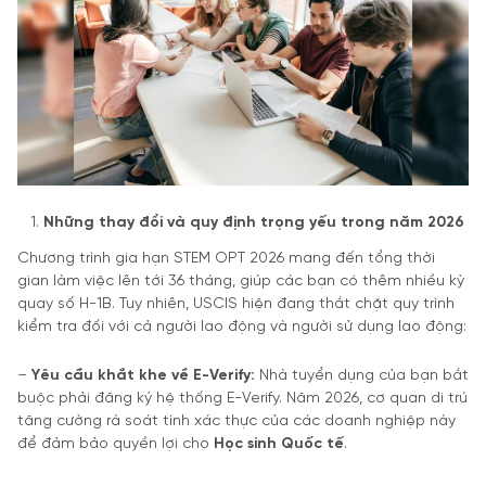
Nh
ữ
ng thay
đổ
i và quy
đị
nh tr
ọ
ng y
ế
u trong n
ă
m 2026
Chương trình gia hạn STEM OPT 2026 mang đến tổng thời
gian làm việc lên tới 36 tháng, giúp các bạn có thêm nhiều kỳ
quay số H-1B. Tuy nhiên, USCIS hiện đang thắt chặt quy trình
kiểm tra đối với cả người lao động và người sử dụng lao động:
–
Yêu c
ầ
u kh
ắ
t khe v
ề
E-Verify:
Nhà tuyển dụng của bạn bắt
buộc phải đăng ký hệ thống E-Verify. Năm 2026, cơ quan di trú
tăng cường rà soát tính xác thực của các doanh nghiệp này
để đảm bảo quyền lợi cho
H
ọ
c sinh
Qu
ố
c t
ế
.