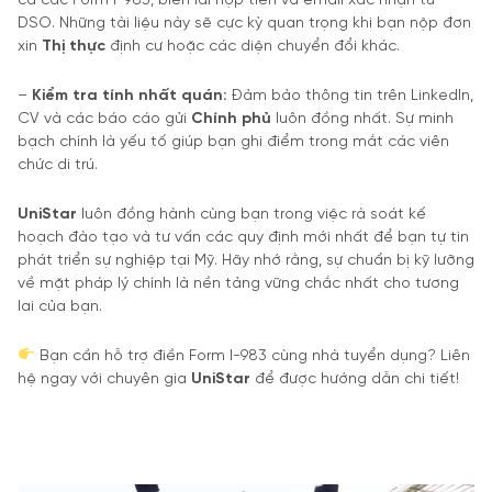
cả các Form I-983, biên lai nộp tiền và email xác nhận từ
DSO. Những tài liệu này sẽ cực kỳ quan trọng khi bạn nộp đơn
xin
Th
ị
th
ự
c
định cư hoặc các diện chuyển đổi khác.
–
Ki
ể
m tra tính nh
ấ
t quán:
Đảm bảo thông tin trên LinkedIn,
CV và các báo cáo gửi
Chính ph
ủ
luôn đồng nhất. Sự minh
bạch chính là yếu tố giúp bạn ghi điểm trong mắt các viên
chức di trú.
UniStar
luôn đồng hành cùng bạn trong việc rà soát kế
hoạch đào tạo và tư vấn các quy định mới nhất để bạn tự tin
phát triển sự nghiệp tại Mỹ. Hãy nhớ rằng, sự chuẩn bị kỹ lưỡng
về mặt pháp lý chính là nền tảng vững chắc nhất cho tương
lai của bạn.
Bạn cần hỗ trợ điền Form I-983 cùng nhà tuyển dụng? Liên
hệ ngay với chuyên gia
UniStar
để được hướng dẫn chi tiết!