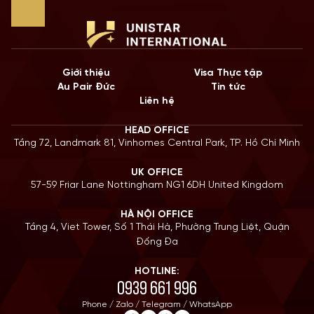
Giới thiệu
Visa Thực tập
Au Pair Đức
Tin tức
Liên hệ
HEAD OFFICE
Tầng 72, Landmark 81, Vinhomes Central Park, TP. Hồ Chí Minh
UK OFFICE
57-59 Friar Lane Nottingham NG1 6DH United Kingdom
HÀ NỘI OFFICE
Tầng 4, Viet Tower, Số 1 Thái Hà, Phường Trung Liệt, Quận
Đống Đa
HOTLINE:
0939 661 996
Phone / Zalo / Telegram / WhatsApp