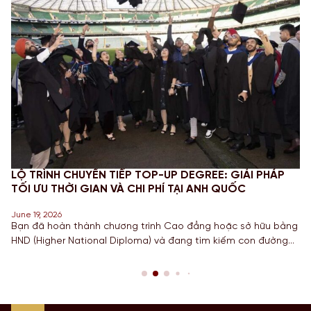
LỘ TRÌNH CHUYỂN TIẾP TOP-UP DEGREE: GIẢI PHÁP
TỐI ƯU THỜI GIAN VÀ CHI PHÍ TẠI ANH QUỐC
June 19, 2026
Bạn đã hoàn thành chương trình Cao đẳng hoặc sở hữu bằng
HND (Higher National Diploma) và đang tìm kiếm con đường
ngắn nhất để sở hữu tấm bằng Cử nhân danh giá từ một
Quốc gia có nền giáo dục hàng đầu? Lộ trình chuyển tiếp
Top-up degree tại Anh chính là câu trả […]