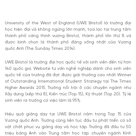
University of the West of England (UWE Bristol) là trường đại
học hiện đại và không ngừng lớn mạnh, tọa lạc tại trung tâm
thành phố cảng thịnh vượng Bristol, thành phố lớn thứ 8 và
được bình chọn là thành phố đáng sống nhất của Vương
quốc Anh (The Sunday Times 2014).
UWE Bristol là trường đại học quốc tế với sinh viên đến từ hơn
140 quốc gia. Website tư vấn nghề nghiệp dành cho sinh viên
quốc tế của trường đã đạt được giải thưởng cao nhất Winner
of Outstanding International Student Strategy tại The Times
Higher Awards 2015. Trường nổi trội ở các chuyên ngành như
Xây dựng (xếp thứ 8), Kiến trúc (Top 15), Kỹ thuật (Top 20). Tỷ lệ
sinh viên ra trường có việc làm là 95%.
Hiệu quả giảng dạy tại UWE Bristol nằm trong Top 15 của
Vương quốc Anh. Trường cũng liên tục đầu tư phát triển cơ sở
vật chất phục vụ giảng dạy và học tập. Trường đã đầu tư 50
triệu bảng Anh vào Trung tâm học tập chuyên ngành Kinh