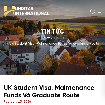
UNISTAR
INTERNATIONAL
TIN TỨC
Home
Tin tức
UK Student Visa, Maintenance Funds Và Graduate Route
UK Student Visa, Maintenance
Funds Và Graduate Route
February 23, 2026