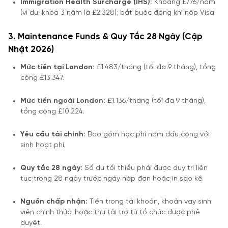
Immigration Health Surcharge (IHS):
Khoảng £776/năm
(ví dụ: khóa 3 năm là £2.328); bắt buộc đóng khi nộp Visa.
3. Maintenance Funds & Quy Tắc 28 Ngày (Cập
Nhật 2026)
Mức tiền tại London:
£1.483/tháng (tối đa 9 tháng), tổng
cộng £13.347.
Mức tiền ngoài London:
£1.136/tháng (tối đa 9 tháng),
tổng cộng £10.224.
Yêu cầu tài chính:
Bao gồm học phí năm đầu cộng với
sinh hoạt phí.
Quy tắc 28 ngày:
Số dư tối thiểu phải được duy trì liên
tục trong 28 ngày trước ngày nộp đơn hoặc in sao kê.
Nguồn chấp nhận:
Tiền trong tài khoản, khoản vay sinh
viên chính thức, hoặc thư tài trợ từ tổ chức được phê
duyệt.