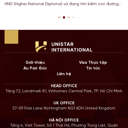
HND (Higher National Diploma) và đang tìm kiếm con đường
ngắn nhất để sở hữu tấm bằng Cử nhân danh giá từ một
Quốc gia có nền giáo dục hàng đầu? Lộ trình chuyển tiếp
Top-up degree tại Anh chính là câu trả […]
Giới thiệu
Visa Thực tập
Au Pair Đức
Tin tức
Liên hệ
HEAD OFFICE
Tầng 72, Landmark 81, Vinhomes Central Park, TP. Hồ Chí Minh
UK OFFICE
57-59 Friar Lane Nottingham NG1 6DH United Kingdom
HÀ NỘI OFFICE
Tầng 4, Viet Tower, Số 1 Thái Hà, Phường Trung Liệt, Quận