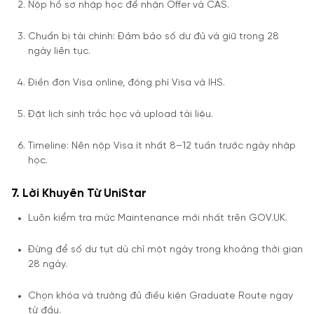
Nộp hồ sơ nhập học để nhận Offer và CAS.
Chuẩn bị tài chính: Đảm bảo số dư đủ và giữ trong 28
ngày liên tục.
Điền đơn Visa online, đóng phí Visa và IHS.
Đặt lịch sinh trắc học và upload tài liệu.
Timeline: Nên nộp Visa ít nhất 8–12 tuần trước ngày nhập
học.
7. Lời Khuyên Từ UniStar
Luôn kiểm tra mức Maintenance mới nhất trên GOV.UK.
Đừng để số dư tụt dù chỉ một ngày trong khoảng thời gian
28 ngày.
Chọn khóa và trường đủ điều kiện Graduate Route ngay
từ đầu.