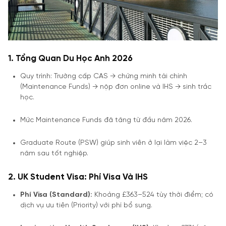
1. Tổng Quan Du Học Anh 2026
Quy trình: Trường cấp CAS → chứng minh tài chính
(Maintenance Funds) → nộp đơn online và IHS → sinh trắc
học.
Mức Maintenance Funds đã tăng từ đầu năm 2026.
Graduate Route (PSW) giúp sinh viên ở lại làm việc 2–3
năm sau tốt nghiệp.
2. UK Student Visa: Phí Visa Và IHS
Phí Visa (Standard):
Khoảng £363–524 tùy thời điểm; có
dịch vụ ưu tiên (Priority) với phí bổ sung.