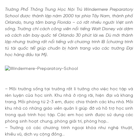
Trường Phổ Thông Trung Học Nội Trú Windermere Preparatory
School được thành lập năm 2000 tại phía Tây Nam, thành phố
Orlando, trung tâm bang Florida – có rất nhiều người Việt sinh
sống. Trường chỉ cách công viên nổi tiếng Walt Disney vài dặm
và cách sân bay quốc tế Orlando 30 phút lái xe. Dù mới thành
lập nhưng trường rất nổi tiếng với chương trình IB (chương trình
tú tài quốc tế) giúp chuẩn bị hành trang vào các trường Đại
học hàng đầu tại Mỹ.
– Môi trường sống tại trường rất lí tưởng cho việc học tập và
rèn luyện của học sinh. Khu nhà ở rộng rãi, hiện đại và khang
trang. Mỗi phòng từ 2-3 em, được chia thành các khu nhà. Mỗi
khu nhà có những giáo viên quản lí giúp đỡ và hỗ trợ học sinh
trong quá trình học tập. Các em học sinh được sử dụng các
phòng sinh hoạt chung, phòng giải trí, phòng họp…
– Trường có các chương trình ngoại khóa như nghệ thuật,
khiêu vũ, dịch vụ cộng đồng…