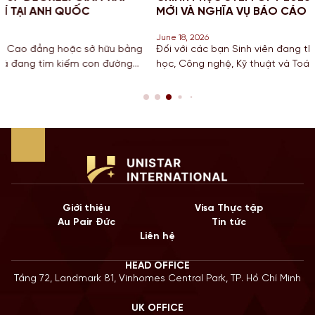
MỚI VÀ NGHĨA VỤ BÁO CÁO CHO SINH VIÊN MỸ
June 18, 2026
hữu bằng
Đối với các bạn Sinh viên đang theo đuổi khối ngành K
 đường
học, Công nghệ, Kỹ thuật và Toán học tại Mỹ, chương tr
 một
hạn STEM OPT không chỉ là cơ hội để tích lũy kinh nghi
 tiếp
còn là “bước đệm” quan trọng cho lộ trình Định cư. Bướ
năm 2026, Chính […]
Giới thiệu
Visa Thực tập
Au Pair Đức
Tin tức
Liên hệ
HEAD OFFICE
Tầng 72, Landmark 81, Vinhomes Central Park, TP. Hồ Chí Minh
UK OFFICE