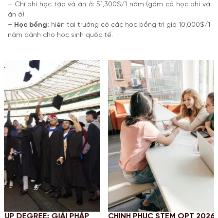
– Chi phí học tập và ăn ở: 51,300$/1 năm (gồm cả học phí và
ăn ở)
–
Học bổng:
hiện tại trường có các học bổng trị giá 10,000$/1
năm dành cho học sinh quốc tế.
 PHÁP
CHINH PHỤC STEM OPT 2026: CẬP NHẬT QUY ĐỊ