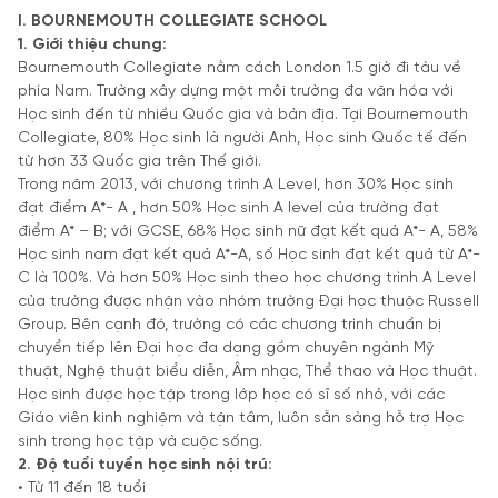
I. BOURNEMOUTH COLLEGIATE SCHOOL
1. Giới thiệu chung:
Bournemouth Collegiate nằm cách London 1.5 giờ đi tàu về
phía Nam. Trường xây dựng một môi trường đa văn hóa với
Học sinh đến từ nhiều Quốc gia và bản địa. Tại Bournemouth
Collegiate, 80% Học sinh là người Anh, Học sinh Quốc tế đến
từ hơn 33 Quốc gia trên Thế giới.
Trong năm 2013, với chương trình A Level, hơn 30% Học sinh
đạt điểm A*- A , hơn 50% Học sinh A level của trường đạt
điểm A* – B; với GCSE, 68% Học sinh nữ đạt kết quả A*- A, 58%
Học sinh nam đạt kết quả A*-A, số Học sinh đạt kết quả từ A*-
C là 100%. Và hơn 50% Học sinh theo học chương trình A Level
của trường được nhận vào nhóm trường Đại học thuộc Russell
Group. Bên cạnh đó, trường có các chương trình chuẩn bị
chuyển tiếp lên Đại học đa dạng gồm chuyên ngành Mỹ
thuật, Nghệ thuật biểu diễn, Âm nhạc, Thể thao và Học thuật.
Học sinh được học tập trong lớp học có sĩ số nhỏ, với các
Giáo viên kinh nghiệm và tận tâm, luôn sẵn sàng hỗ trợ Học
sinh trong học tập và cuộc sống.
2. Độ tuổi tuyển học sinh nội trú:
• Từ 11 đến 18 tuổi