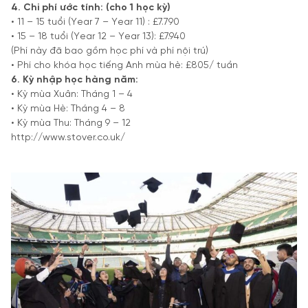
4. Chi phí ước tính: (cho 1 học kỳ)
• 11 – 15 tuổi (Year 7 – Year 11) : £7.790
• 15 – 18 tuổi (Year 12 – Year 13): £7.940
(Phí này đã bao gồm học phí và phí nội trú)
• Phí cho khóa học tiếng Anh mùa hè: £805/ tuần
6. Kỳ nhập học hàng năm:
• Kỳ mùa Xuân: Tháng 1 – 4
• Kỳ mùa Hè: Tháng 4 – 8
• Kỳ mùa Thu: Tháng 9 – 12
http://www.stover.co.uk/