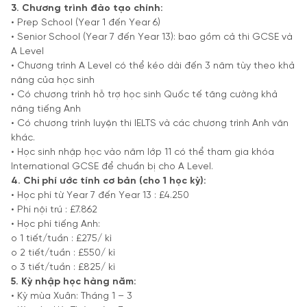
3. Chương trình đào tạo chính:
• Prep School (Year 1 đến Year 6)
• Senior School (Year 7 đến Year 13): bao gồm cả thi GCSE và
A Level
• Chương trình A Level có thể kéo dài đến 3 năm tùy theo khả
năng của học sinh
• Có chương trình hỗ trợ học sinh Quốc tế tăng cường khả
năng tiếng Anh
• Có chương trình luyện thi IELTS và các chương trình Anh văn
khác.
• Học sinh nhập học vào năm lớp 11 có thể tham gia khóa
International GCSE để chuẩn bị cho A Level.
4. Chi phí ước tính cơ bản (cho 1 học kỳ):
• Học phí từ Year 7 đến Year 13 : £4.250
• Phí nội trú : £7.862
• Học phí tiếng Anh:
o 1 tiết/tuần : £275/ kì
o 2 tiết/tuần : £550/ kì
o 3 tiết/tuần : £825/ kì
5. Kỳ nhập học hàng năm:
• Kỳ mùa Xuân: Tháng 1 – 3