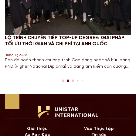
LỘ TRÌNH CHUYỂN TIẾP TOP-UP DEGREE: GIẢI PHÁP
TỐI ƯU THỜI GIAN VÀ CHI PHÍ TẠI ANH QUỐC
June 19, 2026
Bạn đã hoàn thành chương trình Cao đẳng hoặc sở hữu bằng
HND (Higher National Diploma) và đang tìm kiếm con đường
ngắn nhất để sở hữu tấm bằng Cử nhân danh giá từ một
Quốc gia có nền giáo dục hàng đầu? Lộ trình chuyển tiếp
Top-up degree tại Anh chính là câu trả […]
Giới thiệu
Visa Thực tập
Au Pair Đức
Tin tức