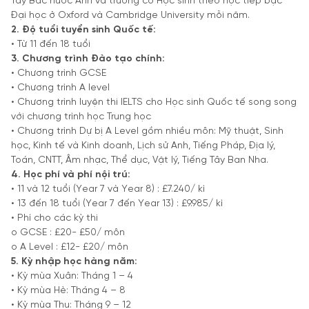
Tây Bắc nước Anh và trường có Học sinh theo học tiếp bậc
Đại học ở Oxford và Cambridge University mỗi năm.
2. Độ tuổi tuyển sinh Quốc tế:
• Từ 11 đến 18 tuổi
3. Chương trình Đào tạo chính:
• Chương trình GCSE
• Chương trình A level
• Chương trình luyện thi IELTS cho Học sinh Quốc tế song song
với chương trình học Trung học
• Chương trình Dự bị A Level gồm nhiều môn: Mỹ thuật, Sinh
học, Kinh tế và Kinh doanh, Lịch sử Anh, Tiếng Pháp, Địa lý,
Toán, CNTT, Âm nhạc, Thể dục, Vật lý, Tiếng Tây Ban Nha.
4. Học phí và phí nội trú:
• 11 và 12 tuổi (Year 7 và Year 8) : £7.240/ kì
• 13 đến 18 tuổi (Year 7 đến Year 13) : £9.985/ kì
• Phí cho các kỳ thi
o GCSE : £20- £50/ môn
o A Level : £12- £20/ môn
5. Kỳ nhập học hàng năm:
• Kỳ mùa Xuân: Tháng 1 – 4
• Kỳ mùa Hè: Tháng 4 – 8
• Kỳ mùa Thu: Tháng 9 – 12