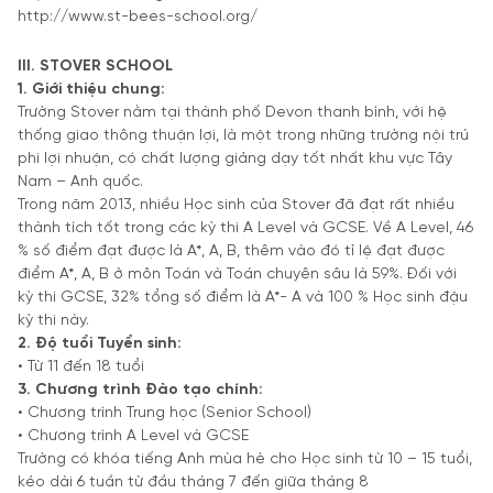
http://www.st-bees-school.org/
III. STOVER SCHOOL
1. Giới thiệu chung:
Trường Stover nằm tại thành phố Devon thanh bình, với hệ
thống giao thông thuận lợi, là một trong những trường nội trú
phi lợi nhuận, có chất lượng giảng dạy tốt nhất khu vực Tây
Nam – Anh quốc.
Trong năm 2013, nhiều Học sinh của Stover đã đạt rất nhiều
thành tích tốt trong các kỳ thi A Level và GCSE. Về A Level, 46
% số điểm đạt được là A*, A, B, thêm vào đó tỉ lệ đạt được
điểm A*, A, B ở môn Toán và Toán chuyên sâu là 59%. Đối với
kỳ thi GCSE, 32% tổng số điểm là A*- A và 100 % Học sinh đậu
kỳ thi này.
2. Độ tuổi Tuyển sinh:
• Từ 11 đến 18 tuổi
3. Chương trình Đào tạo chính:
• Chương trình Trung học (Senior School)
• Chương trình A Level và GCSE
Trường có khóa tiếng Anh mùa hè cho Học sinh từ 10 – 15 tuổi,
kéo dài 6 tuần từ đầu tháng 7 đến giữa tháng 8