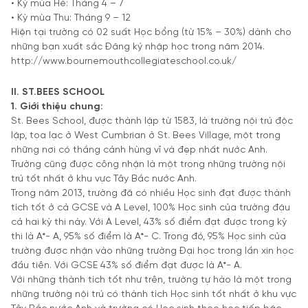
• Kỳ mùa Hè: Tháng 4 – 7
• Kỳ mùa Thu: Tháng 9 – 12
Hiện tại trường có 02 suất Học bổng (từ 15% – 30%) dành cho
những bạn xuất sắc Đăng ký nhập học trong năm 2014.
http://www.bournemouthcollegiateschool.co.uk/
II. ST.BEES SCHOOL
1. Giới thiệu chung:
St. Bees School, được thành lập từ 1583, là trường nội trú độc
lập, tọa lạc ở West Cumbrian ở St. Bees Village, một trong
những nơi có thắng cảnh hùng vĩ và đẹp nhất nước Anh.
Trường cũng được công nhận là một trong những trường nội
trú tốt nhất ở khu vực Tây Bắc nước Anh.
Trong năm 2013, trường đã có nhiều Học sinh đạt được thành
tích tốt ở cả GCSE và A Level, 100% Học sinh của trường đậu
cả hai kỳ thi này. Với A Level, 43% số điểm đạt được trong kỳ
thi là A*- A, 95% số điểm là A*- C. Trong đó, 95% Học sinh của
trường được nhận vào những trường Đại học trong lần xin học
đầu tiên. Với GCSE 43% số điểm đạt được là A*- A.
Với những thành tích tốt như trên, trường tự hào là một trong
những trường nội trú có thành tích Học sinh tốt nhất ở khu vực