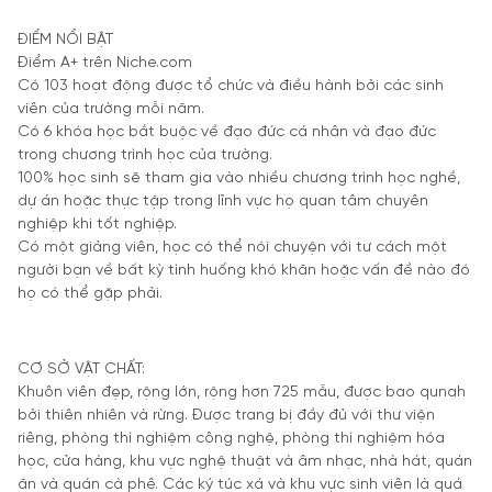
ĐIỂM NỔI BẬT
Điểm A+ trên Niche.com
Có 103 hoạt động được tổ chức và điều hành bởi các sinh
viên của trường mỗi năm.
Có 6 khóa học bắt buộc về đạo đức cá nhân và đạo đức
trong chương trình học của trường.
100% học sinh sẽ tham gia vào nhiều chương trình học nghề,
dự án hoặc thực tập trong lĩnh vực họ quan tâm chuyên
nghiệp khi tốt nghiệp.
Có một giảng viên, học có thể nói chuyện với tư cách một
người bạn về bất kỳ tình huống khó khăn hoặc vấn đề nào đó
họ có thể gặp phải.
CƠ SỞ VẬT CHẤT:
Khuôn viên đẹp, rộng lớn, rộng hơn 725 mẫu, được bao qunah
bởi thiên nhiên và rừng. Được trang bị đầy đủ với thư viện
riêng, phòng thí nghiệm công nghệ, phòng thí nghiệm hóa
học, cửa hàng, khu vực nghệ thuật và âm nhạc, nhà hát, quán
ăn và quán cà phê. Các ký túc xá và khu vực sinh viên là quá