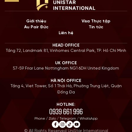
Giới thiệu
Visa Thực tập
Au Pair Đức
Tin tức
Liên hệ
HEAD OFFICE
Tầng 72, Landmark 81, Vinhomes Central Park, TP. Hồ Chí Minh
UK OFFICE
57-59 Friar Lane Nottingham NG1 6DH United Kingdom
HÀ NỘI OFFICE
Tầng 4, Viet Tower, Số 1 Thái Hà, Phường Trung Liệt, Quận
Đống Đa
HOTLINE:
0939 661 996
Phone / Zalo / Telegram / WhatsApp
© All Rights Reserved UniStar International