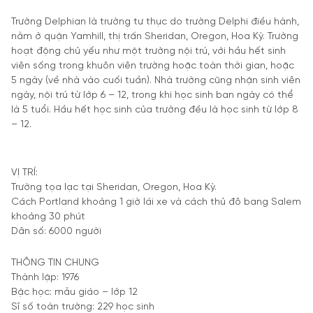
Trường Delphian là trường tư thục do trường Delphi điều hành,
nằm ở quận Yamhill, thị trấn Sheridan, Oregon, Hoa Kỳ. Trường
hoạt động chủ yếu như một trường nội trú, với hầu hết sinh
viên sống trong khuôn viên trường hoặc toàn thời gian, hoặc
5 ngày (về nhà vào cuối tuần). Nhà trường cũng nhận sinh viên
ngày, nội trú từ lớp 6 – 12, trong khi học sinh ban ngày có thể
là 5 tuổi. Hầu hết học sinh của trường đều là học sinh từ lớp 8
– 12.
VỊ TRÍ:
Trường tọa lạc tại Sheridan, Oregon, Hoa Kỳ.
Cách Portland khoảng 1 giờ lái xe và cách thủ đô bang Salem
khoảng 30 phút
Dân số: 6000 người
THÔNG TIN CHUNG
Thành lập: 1976
Bậc học: mẫu giáo – lớp 12
Sĩ số toàn trường: 229 học sinh