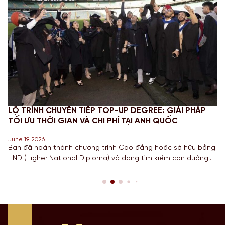
LỘ TRÌNH CHUYỂN TIẾP TOP-UP DEGREE: GIẢI PHÁP
TỐI ƯU THỜI GIAN VÀ CHI PHÍ TẠI ANH QUỐC
June 19, 2026
Bạn đã hoàn thành chương trình Cao đẳng hoặc sở hữu bằng
HND (Higher National Diploma) và đang tìm kiếm con đường
ngắn nhất để sở hữu tấm bằng Cử nhân danh giá từ một
Quốc gia có nền giáo dục hàng đầu? Lộ trình chuyển tiếp
Top-up degree tại Anh chính là câu trả […]