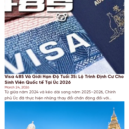
Visa 485 Và Giới Hạn Độ Tuổi 35: Lộ Trình Định Cư Cho
Sinh Viên Quốc tế Tại Úc 2026
March 24, 2026
Từ giữa năm 2024 và kéo dài sang năm 2025–2026, Chính
phủ Úc đã thực hiện những thay đổi chấn động đối với
loại Visa Tốt nghiệp tạm thời (Subclass 485). Thay đổi đáng
chú ý nhất chính là việc hạ giới hạn độ tuổi từ 50 xuống còn
35 đối với nhiều dòng Visa. Điều này đòi hỏi các […]