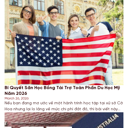
Bí Quyết Săn Học Bổng Tài Trợ Toàn Phần Du Học Mỹ
Năm 2026
March 26, 2026
Nếu bạn đang mơ ước về một hành trình học tập tại xử sở Cờ
Hoa nhưng lại lo lắng về mức chi phí đắt đỏ, thì bài viết này
dành cho bạn. Năm 2026 mở ra nhiều cơ hội mới với các gói
hỗ trợ tài chính đa dạng. Hãy cùng chuyên gia giáo […]