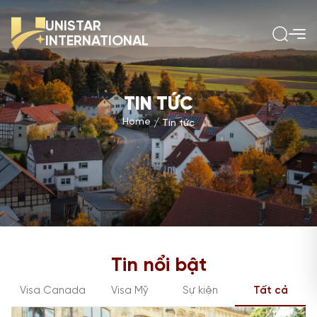
UNISTAR
INTERNATIONAL
TIN TỨC
Home
Tin tức
Tin nổi bật
Visa Canada
Visa Mỹ
Sự kiện
Tất cả