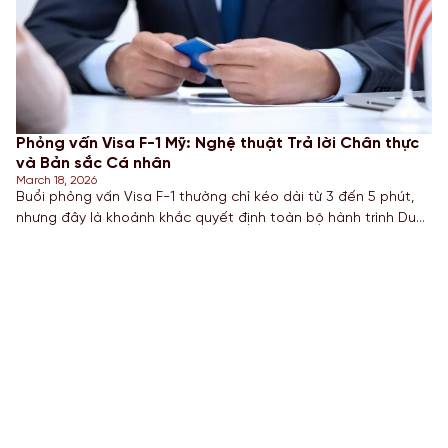
Phỏng vấn Visa F-1 Mỹ: Nghệ thuật Trả lời Chân thực
và Bản sắc Cá nhân
March 18, 2026
Buổi phỏng vấn Visa F-1 thường chỉ kéo dài từ 3 đến 5 phút,
nhưng đây là khoảnh khắc quyết định toàn bộ hành trình Du
học Mỹ của bạn. Thay vì cố gắng học thuộc lòng các câu trả
lời mẫu tràn lan trên mạng, chiến lược thông minh nhất để
chinh phục viên chức Lãnh sự chính […]