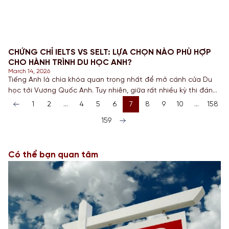
CHỨNG CHỈ IELTS VS SELT: LỰA CHỌN NÀO PHÙ HỢP
CHO HÀNH TRÌNH DU HỌC ANH?
March 14, 2026
Tiếng Anh là chìa khóa quan trọng nhất để mở cánh cửa Du
học tới Vương Quốc Anh. Tuy nhiên, giữa rất nhiều kỳ thi đánh
giá năng lực ngôn ngữ, IELTS và SELT luôn khiến nhiều Sinh
1
2
…
4
5
6
7
8
9
10
…
158
viên băn khoăn khi chuẩn bị Hồ sơ. Trong bài viết này, chuyên
159
gia UniStar sẽ phân tích chi tiết sự khác biệt giữa […]
Có thể bạn quan tâm