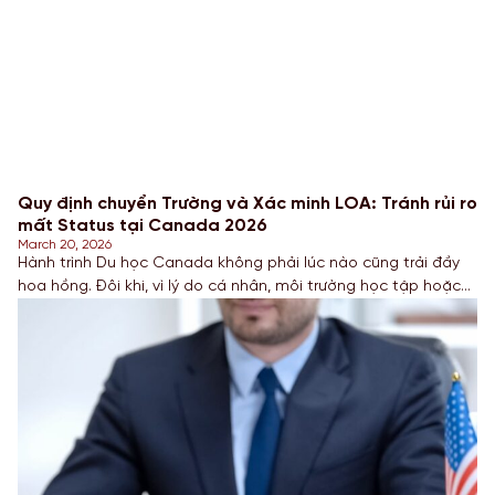
Quy định chuyển Trường và Xác minh LOA: Tránh rủi ro
mất Status tại Canada 2026
March 20, 2026
Hành trình Du học Canada không phải lúc nào cũng trải đầy
hoa hồng. Đôi khi, vì lý do cá nhân, môi trường học tập hoặc
thay đổi định hướng nghề nghiệp, nhiều Sinh viên quyết định
chuyển trường. Tuy nhiên, kể từ năm 2025–2026, Chính
phủ Canada đã thắt chặt các quy định về việc chuyển đổi cơ
sở giáo […]