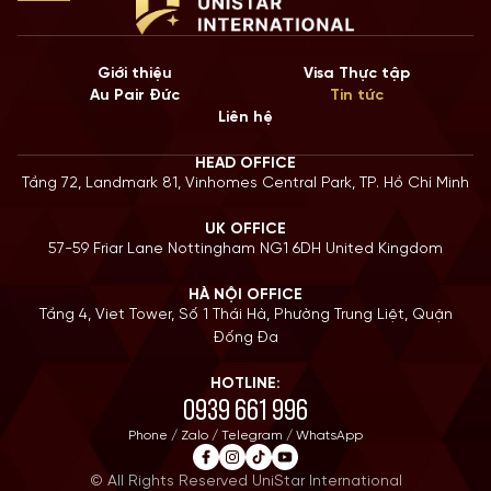
Giới thiệu
Visa Thực tập
Au Pair Đức
Tin tức
Liên hệ
HEAD OFFICE
Tầng 72, Landmark 81, Vinhomes Central Park, TP. Hồ Chí Minh
UK OFFICE
57-59 Friar Lane Nottingham NG1 6DH United Kingdom
HÀ NỘI OFFICE
Tầng 4, Viet Tower, Số 1 Thái Hà, Phường Trung Liệt, Quận
Đống Đa
HOTLINE:
0939 661 996
Phone / Zalo / Telegram / WhatsApp
© All Rights Reserved UniStar International