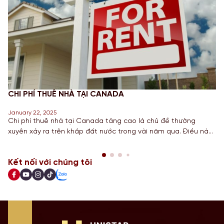
CHI PHÍ THUÊ NHÀ TẠI CANADA
January 22, 2025
Chi phí thuê nhà tại Canada tăng cao là chủ đề thường
xuyên xảy ra trên khắp đất nước trong vài năm qua. Điều này
đã khiến chính phủ phải thực hiện nhiều bước để giúp giảm
bớt những chi phí này trong vài năm tới. Dựa trên những bước
Kết nối với chúng tôi
đi gần đây nhất nhằm […]