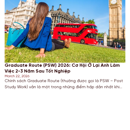
Graduate Route (PSW) 2026: Cơ Hội Ở Lại Anh Làm
Việc 2-3 Năm Sau Tốt Nghiệp
March 22, 2026
Chính sách Graduate Route (thường được gọi là PSW – Post
Study Work) vẫn là một trong những điểm hấp dẫn nhất khi
nhắc đến Du học Anh Quốc. Năm 2026, cơ hội này tiếp tục
mở ra cánh cửa cho Sinh viên Quốc tế tích lũy kinh nghiệm
làm việc thực tế tại một trong những nền kinh tế phát […]