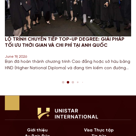
LỘ TRÌNH CHUYỂN TIẾP TOP-UP DEGREE: GIẢI PHÁP
TỐI ƯU THỜI GIAN VÀ CHI PHÍ TẠI ANH QUỐC
June 19, 2026
Bạn đã hoàn thành chương trình Cao đẳng hoặc sở hữu bằng
HND (Higher National Diploma) và đang tìm kiếm con đường
ngắn nhất để sở hữu tấm bằng Cử nhân danh giá từ một
Quốc gia có nền giáo dục hàng đầu? Lộ trình chuyển tiếp
Top-up degree tại Anh chính là câu trả […]
Giới thiệu
Visa Thực tập