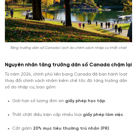
Tăng trưởng dân số Canada ì ạch do chính sách nhập cư thắt chặt
Nguyên nhân tăng trưởng dân số Canada chậm lại
Từ năm 2024, chính phủ liên bang Canada đã ban hành loạt
thay đổi chính sách nhằm kiềm chế tốc độ tăng trưởng dân
số do nhập cư, bao gồm:
Giới hạn số lượng đơn xin
giấy phép học tập
.
Thắt chặt điều kiện cấp nhiều loại
giấy phép làm việc
.
Cắt giảm
20% mục tiêu thường trú nhân (PR)
.