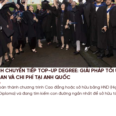
NH CHUYỂN TIẾP TOP-UP DEGREE: GIẢI PHÁP TỐI
IAN VÀ CHI PHÍ TẠI ANH QUỐC
6
oàn thành chương trình Cao đẳng hoặc sở hữu bằng HND (Hi
 Diploma) và đang tìm kiếm con đường ngắn nhất để sở hữu 
anh giá từ một Quốc gia có nền giáo dục hàng đầu? Lộ trì
up degree tại Anh chính là câu trả […]