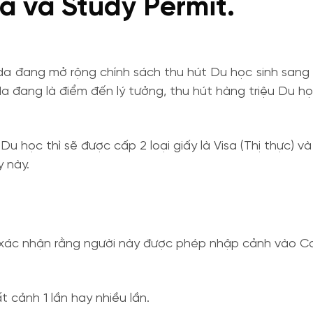
sa và Study Permit.
a đang mở rộng chính sách thu hút Du học sinh sang họ
 đang là điểm đến lý tưởng, thu hút hàng triệu Du học
 học thì sẽ được cấp 2 loại giấy là Visa (Thị thực) và
y này.
ể xác nhận rằng người này được phép nhập cảnh vào C
cảnh 1 lần hay nhiều lần.