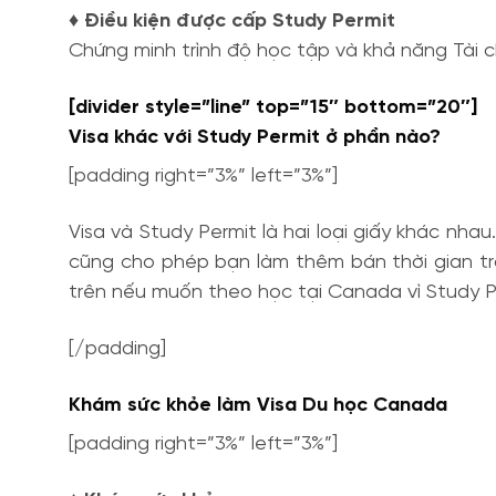
♦ Điều kiện được cấp Study Permit
Chứng minh trình độ học tập và khả năng Tài c
[divider style=”line” top=”15″ bottom=”20″]
Visa khác với Study Permit ở phần nào?
[padding right=”3%” left=”3%”]
Visa và Study Permit là hai loại giấy khác nh
cũng cho phép bạn làm thêm bán thời gian tron
trên nếu muốn theo học tại Canada vì Study P
[/padding]
Khám sức khỏe làm Visa Du học Canada
[padding right=”3%” left=”3%”]