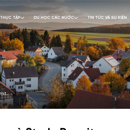
 THỰC TẬP
DU HỌC CÁC NƯỚC
TIN TỨC VÀ SỰ KIỆN
mit.