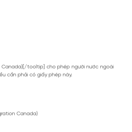
on Canada)[/tooltip] cho phép người nước ngoài
ều cần phải có giấy phép này.
igration Canada)