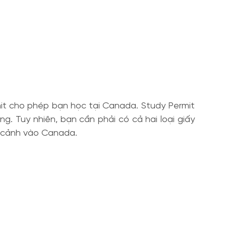
rmit cho phép bạn học tại Canada. Study Permit
g. Tuy nhiên, bạn cần phải có cả hai loại giấy
p cảnh vào Canada.