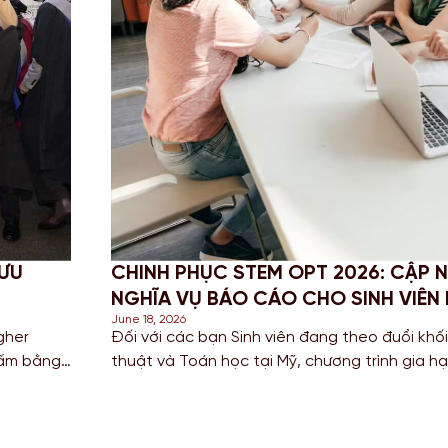
 ƯU
CHINH PHỤC STEM OPT 2026: CẬP N
NGHĨA VỤ BÁO CÁO CHO SINH VIÊN
June 18, 2026
gher
Đối với các bạn Sinh viên đang theo đuổi kh
tấm bằng
thuật và Toán học tại Mỹ, chương trình gia h
nh chuyển
để tích lũy kinh nghiệm mà còn là “bước đệm” 
Bước sang năm 2026, Chính […]