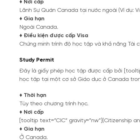
♦ Nơi cấp
Lãnh Sự Quán Canada tại nước ngoài (Ví dụ: V
♦ Gia hạn
Ngoài Canada.
♦ Điều kiện được cấp Visa
Chứng minh trình độ học tập và khả năng Tài c
Study Permit
Đây là giấy phép học tập được cấp bởi [toolti
học tập tại một cơ sở Giáo dục ở Canada tron
♦ Thời hạn
Tùy theo chương trình học.
♦ Nơi cấp
[tooltip text=”CIC” gravity=”nw”](Citizenship 
♦ Gia hạn
Ở Canada.