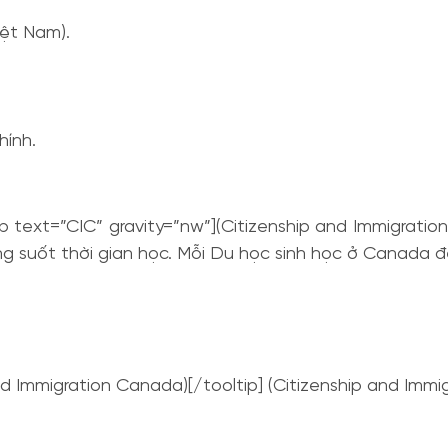
iệt Nam).
hính.
p text=”CIC” gravity=”nw”](Citizenship and Immigrati
g suốt thời gian học. Mỗi Du học sinh học ở Canada đ
and Immigration Canada)[/tooltip] (Citizenship and Imm