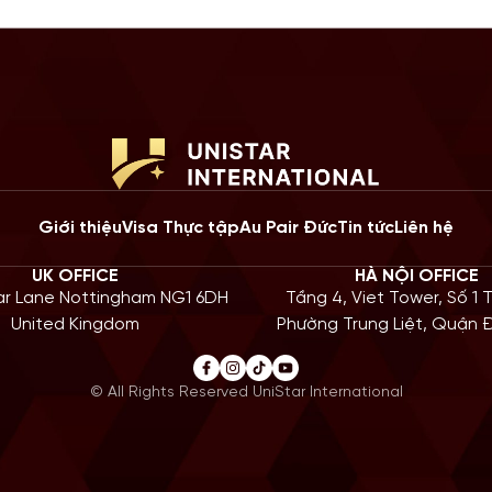
Giới thiệu
Visa Thực tập
Au Pair Đức
Tin tức
Liên hệ
UK OFFICE
HÀ NỘI OFFICE
iar Lane Nottingham NG1 6DH
Tầng 4, Viet Tower, Số 1 
United Kingdom
Phường Trung Liệt, Quận
© All Rights Reserved UniStar International