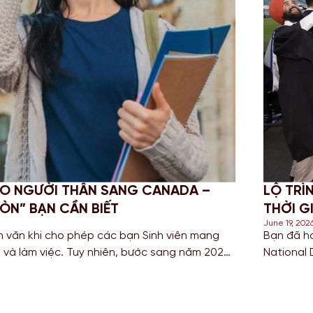
EO NGƯỜI THÂN SANG CANADA –
LỘ TRÌ
ÒN” BẠN CẦN BIẾT
THỜI G
June 19, 202
 văn khi cho phép các bạn Sinh viên mang
Bạn đã h
 và làm việc. Tuy nhiên, bước sang năm 2026,
National
 thay đổi mang tính thắt chặt đối với diện
Cử nhân d
tiếp Top-