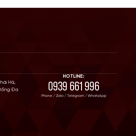
HOTLINE:
0939 661 996
Thái Hà,
 Đống Đa
Phone / Zalo / Telegram / WhatsApp