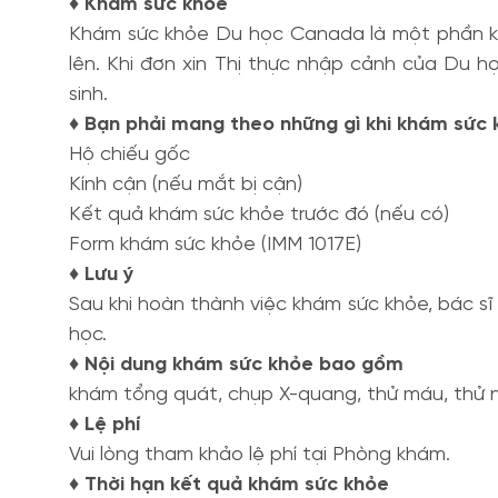
♦ Khám sức khỏe
Khám sức khỏe Du học Canada là một phần khô
lên. Khi đơn xin Thị thực nhập cảnh của Du 
sinh.
♦ Bạn phải mang theo những gì khi khám sức 
Hộ chiếu gốc
Kính cận (nếu mắt bị cận)
Kết quả khám sức khỏe trước đó (nếu có)
Form khám sức khỏe (IMM 1017E)
♦ Lưu ý
Sau khi hoàn thành việc khám sức khỏe, bác sĩ
học.
♦ Nội dung khám sức khỏe bao gồm
khám tổng quát, chụp X-quang, thử máu, thử n
♦ Lệ phí
Vui lòng tham khảo lệ phí tại Phòng khám.
♦ Thời hạn kết quả khám sức khỏe