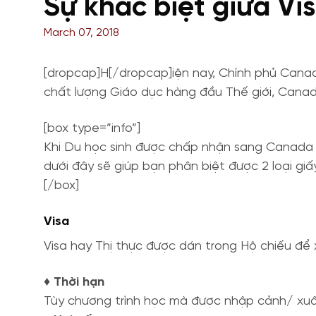
Sự khác biệt giữa Vi
March 07, 2018
[dropcap]H[/dropcap]iện nay, Chính phủ Canad
chất lượng Giáo dục hàng đầu Thế giới, Canada
[box type=”info”]
Khi Du học sinh được chấp nhận sang Canada Du
dưới đây sẽ giúp bạn phân biệt được 2 loại giấ
[/box]
Visa
Visa hay Thị thực được dán trong Hộ chiếu đ
♦ Thời hạn
Tùy chương trình học mà được nhập cảnh/ xuất 