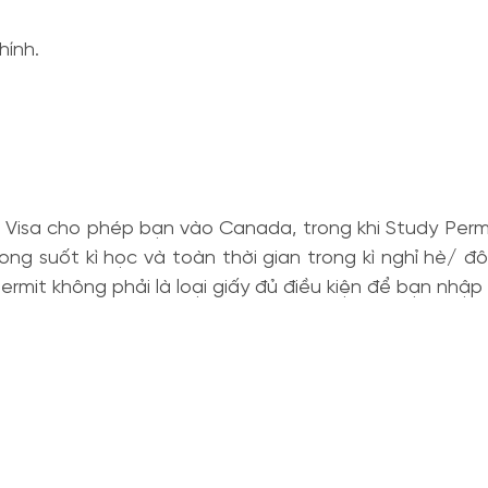
hính.
au. Visa cho phép bạn vào Canada, trong khi Study Pe
g suốt kì học và toàn thời gian trong kì nghỉ hè/ đôn
ermit không phải là loại giấy đủ điều kiện để bạn nhậ