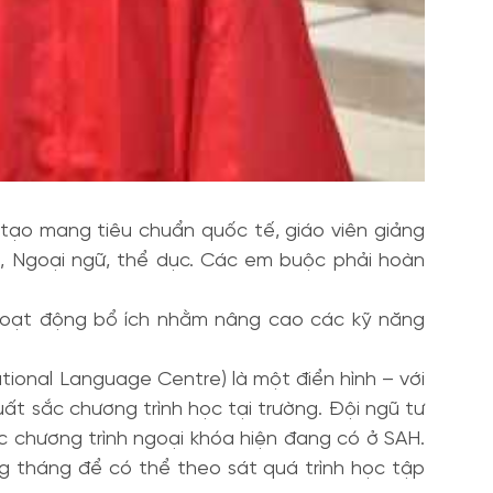
tạo mang tiêu chuẩn quốc tế, giáo viên giảng
, Ngoại ngữ, thể dục. Các em buộc phải hoàn
c hoạt động bổ ích nhằm nâng cao các kỹ năng
ational Language Centre) là một điển hình – với
ất sắc chương trình học tại trường. Đội ngũ tư
c chương trình ngoại khóa hiện đang có ở SAH.
g tháng để có thể theo sát quá trình học tập