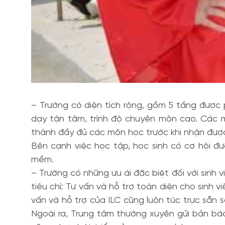
– Trường có diện tích rộng, gồm 5 tầng được
dạy tận tâm, trình độ chuyên môn cao. Các 
thành đầy đủ các môn học trước khi nhận đượ
Bên cạnh việc học tập, học sinh có cơ hội đ
mềm.
– Trường có những ưu ái đặc biệt đối với sinh 
tiêu chí: Tư vấn và hỗ trợ toàn diện cho sinh
vấn và hỗ trợ của ILC cũng luôn túc trực sẵn
Ngoài ra, Trung tâm thường xuyên gửi bản bá