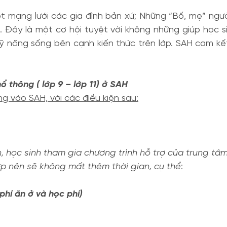
t mạng lưới các gia đình bản xứ; Những “Bố, mẹ” ngườ
 Đây là một cơ hội tuyệt vời không những giúp học si
 năng sống bên cạnh kiến thức trên lớp. SAH cam kết 
 thông ( lớp 9 – lớp 11) ở SAH
g vào SAH, với các điều kiện sau:
 học sinh tham gia chương trình hỗ trợ của trung tâm I
p nên sẽ không mất thêm thời gian, cụ thể
:
phí ăn ở và học phí)