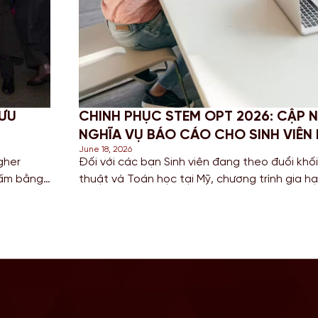
PHỤC STEM OPT 2026: CẬP NHẬT QUY ĐỊNH MỚI
VỤ BÁO CÁO CHO SINH VIÊN MỸ
26
các bạn Sinh viên đang theo đuổi khối ngành Khoa học, Công
 Toán học tại Mỹ, chương trình gia hạn STEM OPT không chỉ là
ũy kinh nghiệm mà còn là “bước đệm” quan trọng cho lộ trình 
g năm 2026, Chính […]