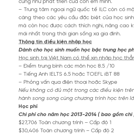
cũng như phát triển của con em mình.
– Trung tâm ngoại ngữ quốc tế ILC còn có mộ
càng theo các yêu cầu đặc biệt của học sinh.
mà còn học được cách thích nghi, nâng cao kỹ
mái nhất trong thời gian sống xa gia đinh.
Thông tin điều kiện nhập học
Dành cho học sinh muốn học bậc trung học phổ
Học sinh tại Việt Nam có thể xin nhập học thẳn
– Điểm trung bình các môn học 8.5 /10
– Tiếng Anh IELTS 6.5 hoặc TOEFL iBT 88
– Phỏng vấn qua điện thoại hoặc Skype
Nếu không có đủ một trong các điều kiện trên,
hành song song cùng chương trình học trên lớ
Học phí
Chi phí cho năm học 2013-2014 ( bao gồm chi 
$27,706 Toàn chương trình – Cấp độ 1
$30,406 Toàn chương trình – Cấp độ 2