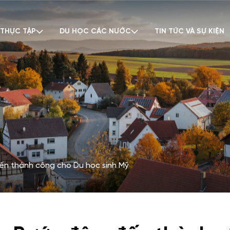
 THỰC TẬP
DU HỌC CÁC NƯỚC
TIN TỨC VÀ SỰ KIỆN
ến thành công cho Du học sinh Mỹ