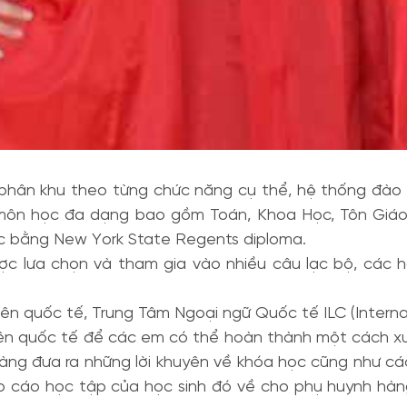
 phân khu theo từng chức năng cụ thể, hệ thống đào 
môn học đa dạng bao gồm Toán, Khoa Học, Tôn Giáo
c bằng New York State Regents diploma.
ược lưa chọn và tham gia vào nhiều câu lạc bộ, cá
viên quốc tế, Trung Tâm Ngoại ngữ Quốc tế ILC (Intern
 viên quốc tế để các em có thể hoàn thành một cách xu
 sàng đưa ra những lời khuyên về khóa học cũng như cá
o cáo học tập của học sinh đó về cho phụ huynh hàn