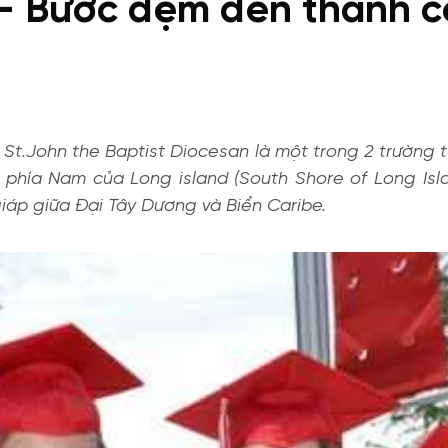
t – Bước đệm đến thành c
St.John the Baptist Diocesan là một trong 2 trường tư 
ển phía Nam của Long island (South Shore of Long I
áp giữa Đại Tây Dương và Biển Caribe.