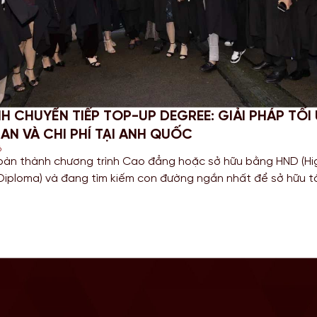
P-UP DEGREE: GIẢI PHÁP TỐI ƯU
CHINH 
I ANH QUỐC
NGHĨA 
June 18, 20
 Cao đẳng hoặc sở hữu bằng HND (Higher
Đối với 
iếm con đường ngắn nhất để sở hữu tấm bằng
thuật và
a có nền giáo dục hàng đầu? Lộ trình chuyển
để tích l
là câu trả […]
Bước san