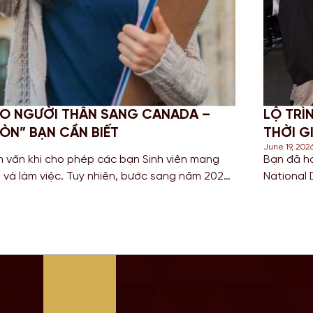
NG CANADA –
LỘ TRÌNH CHUYỂN TIẾP TO
THỜI GIAN VÀ CHI PHÍ TẠ
June 19, 2026
bạn Sinh viên mang
Bạn đã hoàn thành chương trình
, bước sang năm 2026,
National Diploma) và đang tìm k
t chặt đối với diện
Cử nhân danh giá từ một Quốc gi
tiếp Top-up degree tại Anh chính 