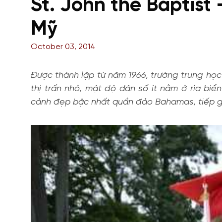
St. John the Baptis
Mỹ
October 03, 2014
Được thành lập từ năm 1966, trường trung học 
thị trấn nhỏ, mật độ dân số ít nằm ở rìa bi
cảnh đẹp bậc nhất quần đảo Bahamas, tiếp gi