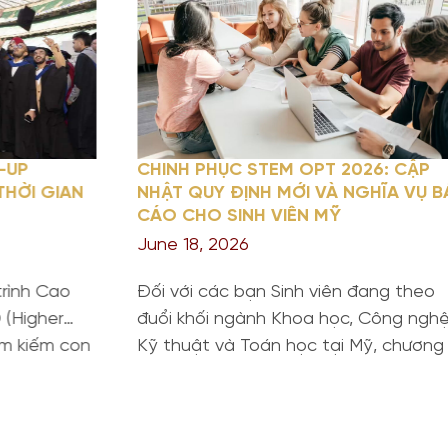
-UP
CHINH PHỤC STEM OPT 2026: CẬP
THỜI GIAN
NHẬT QUY ĐỊNH MỚI VÀ NGHĨA VỤ 
CÁO CHO SINH VIÊN MỸ
June 18, 2026
rình Cao
Đối với các bạn Sinh viên đang theo
(Higher
đuổi khối ngành Khoa học, Công nghệ
ìm kiếm con
Kỹ thuật và Toán học tại Mỹ, chương
 tấm bằng
trình gia hạn STEM OPT không chỉ là 
ốc gia có
hội để tích lũy kinh nghiệm mà còn là
rình chuyển
“bước đệm” quan trọng cho lộ trình Đ