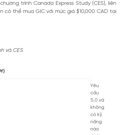
hương trình Canada Express Study (CES), liên
iên có thể mua GIC với mức giá $10,000 CAD tại
nh và CES
Y)
Yêu
cầu
5.0 và
không
có kỹ
năng
nào