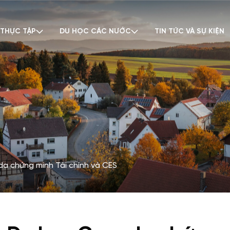
 THỰC TẬP
DU HỌC CÁC NƯỚC
TIN TỨC VÀ SỰ KIỆN
a chứng minh Tài chính và CES