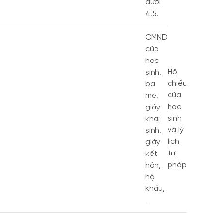
dưới
4.5.
CMND
của
học
Hộ
sinh,
chiếu
ba
của
mẹ,
học
giấy
sinh
khai
và lý
sinh,
lịch
giấy
tư
kết
pháp
hôn,
hộ
khẩu,
…