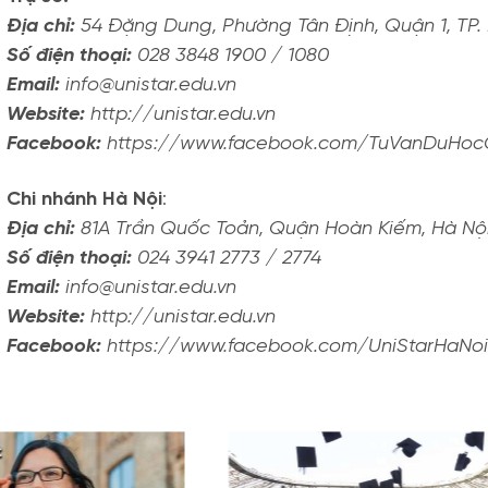
Địa chỉ:
54 Đặng Dung, Phường Tân Định, Quận 1, TP
Số điện thoại:
028 3848 1900 / 1080
Email:
info@unistar.edu.vn
Website:
http://unistar.edu.vn
Facebook:
https://www.facebook.com/TuVanDuHocC
Chi nhánh Hà Nội
:
Địa chỉ:
81A Trần Quốc Toản, Quận Hoàn Kiếm, Hà Nộ
Số điện thoại:
024 3941 2773 / 2774
Email:
info@unistar.edu.vn
Website:
http://unistar.edu.vn
Facebook:
https://www.facebook.com/UniStarHaNoi