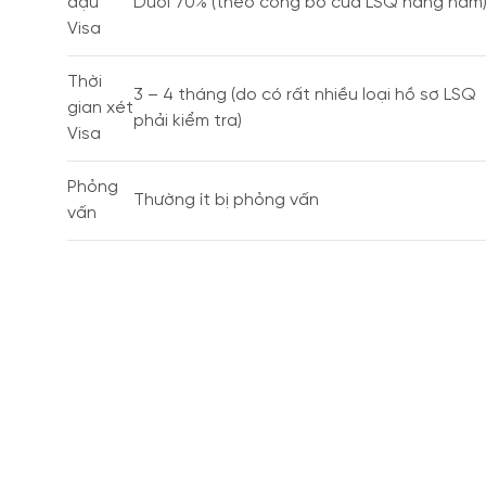
đậu
Dưới 70% (theo công bố của LSQ hàng năm
Visa
Thời
3 – 4 tháng (do có rất nhiều loại hồ sơ LSQ
gian xét
phải kiểm tra)
Visa
Phỏng
Thường ít bị phỏng vấn
vấn