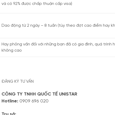
)
và có 92% được chấp thuận cấp visa)
Dao động từ 2 ngày – 8 tuần (tùy theo đợt cao điểm hay k
Hay phỏng vấn đối với những bạn đã có gia đình, quá trình
không cao
ĐĂNG KÝ TƯ VẤN
CÔNG TY TNHH QUỐC TẾ UNISTAR
Hotline:
0909 696 020
Trụ sở: