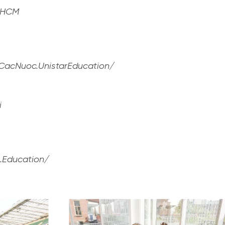
. HCM
acNuoc.UnistarEducation/
i
.Education/