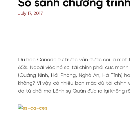
So sánh chương trìn
July 17, 2017
Du học Canada từ trước vẫn đươc coi là một t
65%. Ngoài việc hồ sơ tài chính phải cực mạn
(Quảng Ninh, Hải Phòng, Nghệ An, Hà Tĩnh) h
không? Vì vậy, có nhiều bạn mặc dù tài chính 
do từ chối mà Lãnh sự Quán đưa ra lại không rõ