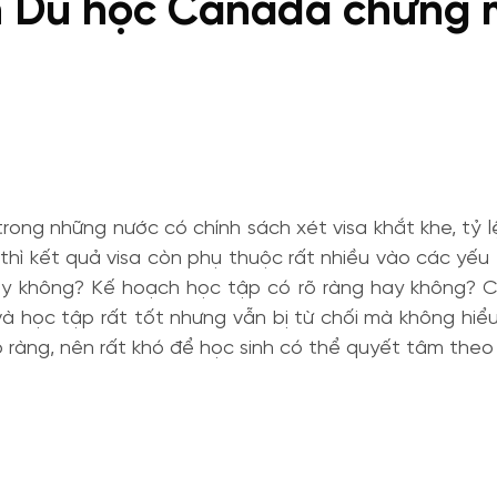
h Du học Canada chứng m
rong những nước có chính sách xét visa khắt khe, tỷ l
h thì kết quả visa còn phụ thuộc rất nhiều vào các yế
ay không? Kế hoạch học tập có rõ ràng hay không? 
và học tập rất tốt nhưng vẫn bị từ chối mà không hiểu
 ràng, nên rất khó để học sinh có thể quyết tâm theo đu