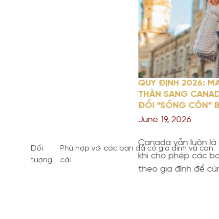
QUY ĐỊNH 2026: 
THÂN SANG CANAD
ĐỔI “SỐNG CÒN” B
June 19, 2026
Canada vẫn luôn là
Đối
Phù hợp với các bạn đã có gia đình và con
khi cho phép các b
tượng
cái
theo gia đình để c
làm việc. Tuy nhiên
2026, Chính phủ đã
các thay đổi mang t