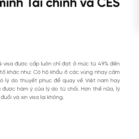
inh Tài chính và CES
ệ visa được cấp luôn chỉ đạt ở mức từ 49% đến
u tố khác như: Có hộ khẩu ở các vùng nhạy cảm
Có lý do thuyết phục để quay về Việt nam hay
 được hàm ý của lý do từ chối. Hơn thế nữa, lý
ổi và xin visa lại không.