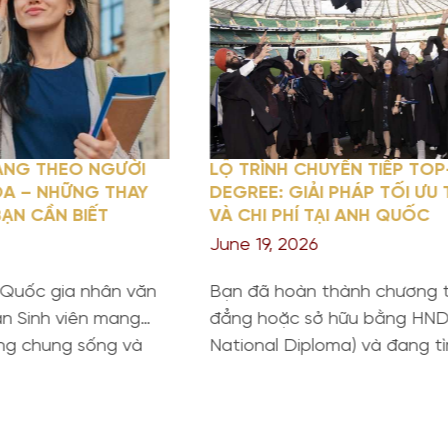
MANG THEO NGƯỜI
LỘ TRÌNH CHUYỂN TIẾP TOP
A – NHỮNG THAY
DEGREE: GIẢI PHÁP TỐI ƯU 
ẠN CẦN BIẾT
VÀ CHI PHÍ TẠI ANH QUỐC
June 19, 2026
 Quốc gia nhân văn
Bạn đã hoàn thành chương t
ạn Sinh viên mang
đẳng hoặc sở hữu bằng HND 
ùng chung sống và
National Diploma) và đang t
, bước sang năm
đường ngắn nhất để sở hữu
 áp dụng một loạt
Cử nhân danh giá từ một Qu
ính thắt chặt đối
nền giáo dục hàng đầu? Lộ t