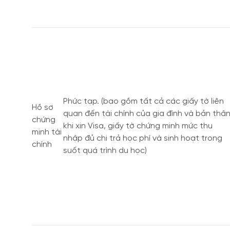
Phức tạp. (bao gồm tất cả các giấy tờ liên
Hồ sơ
quan đến tài chính của gia đình và bản thâ
chứng
khi xin Visa, giấy tờ chứng minh mức thu
minh tài
nhập đủ chi trả học phí và sinh hoạt trong
chính
suốt quá trình du học)