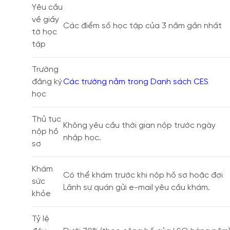
Yêu cầu
về giấy
Các điểm số học tập của 3 năm gần nhất
tờ học
tập
Trường
đăng ký
Các trường nằm trong Danh sách CES
học
Thủ tục
Không yêu cầu thời gian nộp trước ngày
nộp hồ
nhập học.
sơ
Khám
Có thể khám trước khi nộp hồ sơ hoặc đợi
sức
Lãnh sự quán gửi e-mail yêu cầu khám.
khỏe
Tỷ lệ