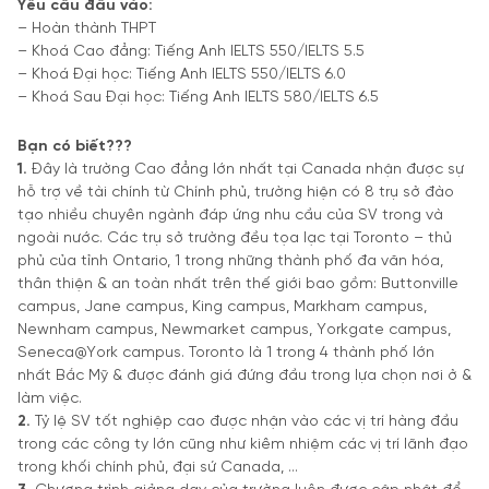
Yêu cầu đầu vào:
– Hoàn thành THPT
– Khoá Cao đẳng: Tiếng Anh IELTS 550/IELTS 5.5
– Khoá Đại học: Tiếng Anh IELTS 550/IELTS 6.0
– Khoá Sau Đại học: Tiếng Anh IELTS 580/IELTS 6.5
Bạn có biết???
1.
Đây là trường Cao đẳng lớn nhất tại Canada nhận được sự
hỗ trợ về tài chính từ Chính phủ, trường hiện có 8 trụ sở đào
tạo nhiều chuyên ngành đáp ứng nhu cầu của SV trong và
ngoài nước. Các trụ sở trường đều tọa lạc tại Toronto – thủ
phủ của tỉnh Ontario, 1 trong những thành phố đa văn hóa,
thân thiện & an toàn nhất trên thế giới bao gồm: Buttonville
campus, Jane campus, King campus, Markham campus,
Newnham campus, Newmarket campus, Yorkgate campus,
Seneca@York campus. Toronto là 1 trong 4 thành phố lớn
nhất Bắc Mỹ & được đánh giá đứng đầu trong lựa chọn nơi ở &
làm việc.
2.
Tỷ lệ SV tốt nghiệp cao được nhận vào các vị trí hàng đầu
trong các công ty lớn cũng như kiêm nhiệm các vị trí lãnh đạo
trong khối chính phủ, đại sứ Canada, …