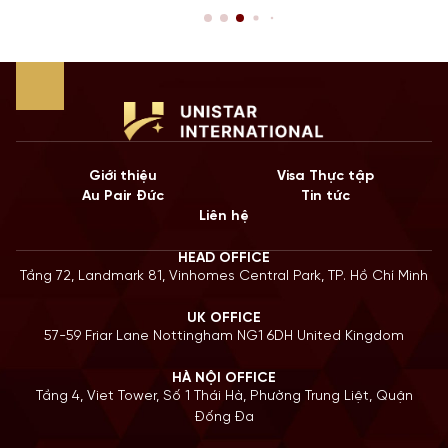
còn là “bước đệm” quan trọng cho lộ trình Định cư. Bước sang
năm 2026, Chính […]
Giới thiệu
Visa Thực tập
Au Pair Đức
Tin tức
Liên hệ
HEAD OFFICE
Tầng 72, Landmark 81, Vinhomes Central Park, TP. Hồ Chí Minh
UK OFFICE
57-59 Friar Lane Nottingham NG1 6DH United Kingdom
HÀ NỘI OFFICE
Tầng 4, Viet Tower, Số 1 Thái Hà, Phường Trung Liệt, Quận
Đống Đa