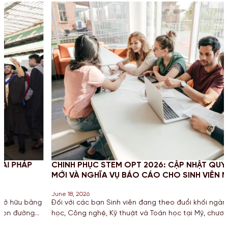
CHINH PHỤC STEM OPT 2026: CẬP NHẬT QUY ĐỊNH
MỚI VÀ NGHĨA VỤ BÁO CÁO CHO SINH VIÊN MỸ
June 18, 2026
g
Đối với các bạn Sinh viên đang theo đuổi khối ngành Khoa
học, Công nghệ, Kỹ thuật và Toán học tại Mỹ, chương trình gia
hạn STEM OPT không chỉ là cơ hội để tích lũy kinh nghiệm mà