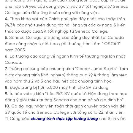
3.
Chương trình giảng dạy của trường luôn được cập nhật để
phù hợp với yêu cầu công việc vì vậy SV tốt nghiệp từ Seneca
College luôn đáp ứng & sẵn sàng với công việc.
4.
Theo khảo sát của Chính phủ gần đây nhất cho thấy: trên
94,3% các nhà tuyển dụng rất hài lòng với các kỹ năng & kiến
thức có được của SV tốt nghiệp từ Seneca College.
5.
Seneca College là trường cao đẳng duy nhất tại Canada
được công nhận tại lễ trao giải thưởng Hàn Lâm “ OSCAR”
năm 2005.
6.
Là trường cao đẳng về ngành Kinh tế thương mại lớn nhất
Canada.
7.
Trường có cung cấp chương trình “Career Jump Starts” (tạm
dịch: chương trình Khởi nghiệp) thông qua kỳ 4 tháng làm việc
vào năm thứ 2 và 3 cho hầu hết các chương trình học.
8.
Được trang bị hơn 5.000 máy tính cho SV sử dụng.
9.
Tự hào với sự kiện “trên 95% SV quốc tế hiện đang theo học
đồng ý giới thiệu trường Seneca cho bạn bè và gia đình họ”.
10.
Có đội ngũ nhân viên toàn thời gian chuyên trách vấn đề
SV quốc tế cho Seneca College với tổng số là 22 nhân viên.
11. Cung cấp
chương trình thực tập hưởng lương
cho Sinh viên.