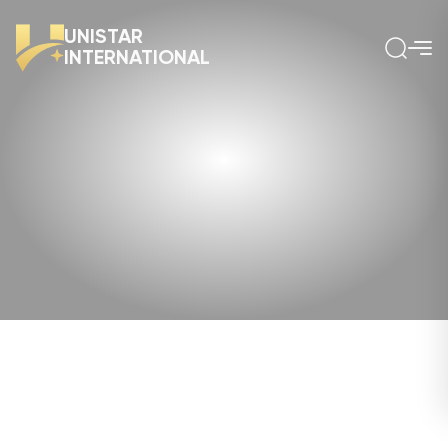
UNISTAR
INTERNATIONAL
Home
Tin tức
Quy Trình Xét Duyệt Visa Nhanh Qua Diện SDS Canada
Năm 2026: Những Cập Nhật Quan Trọng