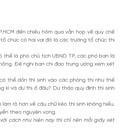
TP.HCM đến chiều hôm qua vẫn họp về quy chế
ổ chức có hai vai đó là các trường tổ chức thi
ó thể là phó chủ tịch UBND TP, các phó ban là
 không. Đề nghị ban chi đạo trung ương xem xét
có thể dồn thí sinh vào các phòng thi như thế
g kí và dự thi ở đâu? Dự thảo quy định thí sinh
 làm rõ hơn về câu chữ kẻo thí sinh không hiểu.
tuyển theo nguyện vọng.
ới cách như hiện nay thì chỉ nên mỗi giấy xét