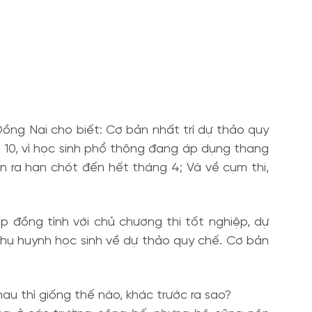
ng Nai cho biết: Cơ bản nhất trí dự thảo quy
m 10, vì học sinh phổ thông đang áp dụng thang
iãn ra hạn chót đến hết tháng 4; Và về cụm thi,
ồng tình với chủ chương thi tốt nghiệp, dự
ũ phụ huynh học sinh về dự thảo quy chế. Cơ bản
au thì giống thế nào, khác trước ra sao?