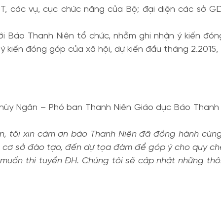
 các vụ, cục chức năng của Bộ; đại diện các sở G
i Báo Thanh Niên tổ chức, nhằm ghi nhận ý kiến đó
 ý kiến đóng góp của xã hội, dự kiến đầu tháng 2.2015
Thùy Ngân – Phó ban Thanh Niên Giáo dục Báo Thanh
ên, tôi xin cám ơn báo Thanh Niên đã đồng hành cù
, cơ sở đào tạo, đến dự tọa đàm để góp ý cho quy chế
 muốn thi tuyển ĐH. Chúng tôi sẽ cập nhật những thông