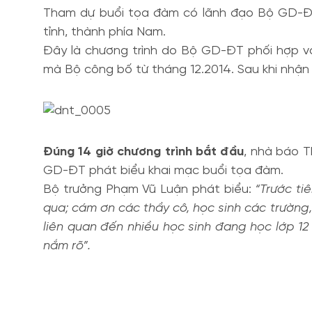
Tham dự buổi tọa đàm có lãnh đạo Bộ GD-ĐT,
tỉnh, thành phía Nam.
Đây là chương trình do Bộ GD-ĐT phối hợp vớ
mà Bộ công bố từ tháng 12.2014. Sau khi nhận
Đúng 14 giờ chương trình bắt đầu
, nhà báo 
GD-ĐT phát biểu khai mạc buổi tọa đàm.
Bộ trưởng Phạm Vũ Luận phát biểu:
“Trước ti
qua; cám ơn các thầy cô, học sinh các trường
liên quan đến nhiều học sinh đang học lớp 12
nắm rõ”.