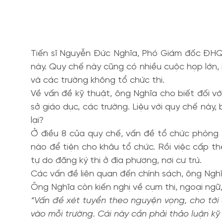
Tiến sĩ Nguyễn Đức Nghĩa, Phó Giám đốc ĐHQ
này. Quy chế này cũng có nhiều cuộc họp lớn, 
và các trường không tổ chức thi.
Về vấn đề kỹ thuật, ông Nghĩa cho biết đối v
sở giáo dục, các trường. Liệu với quy chế này
lại?
Ở điều 8 của quy chế, vấn đề tổ chức phòng t
nào để tiện cho khâu tổ chức. Rồi việc cấp thẻ
tự do đăng ký thi ở địa phương, nơi cư trú.
Các vấn đề liên quan đến chính sách, ông Nghĩa
Ông Nghĩa còn kiến nghị về cụm thi, ngoại ngữ
“Vấn đề xét tuyển theo nguyện vọng, cho tới 
vào mỗi trường. Cái này cần phải thảo luận kỹ