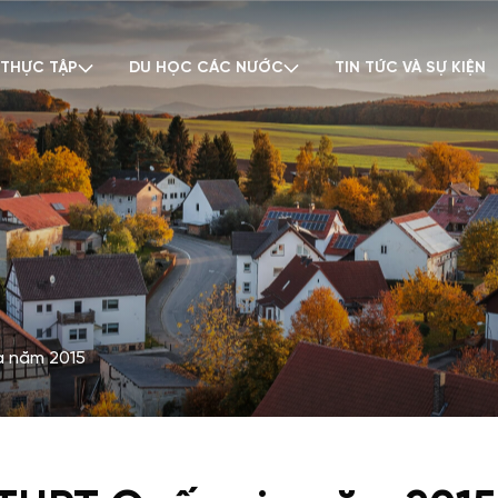
 THỰC TẬP
DU HỌC CÁC NƯỚC
TIN TỨC VÀ SỰ KIỆN
a năm 2015