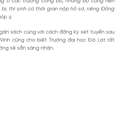
ọng ở các trường công bố, nhưng bộ cũng nên
bị, thí sinh có thời gian nộp hồ sơ, riêng Đồng
óp ý.
 ngân sách cùng với cách đăng ký xét tuyển sau
 Vinh cũng cho biết Trường đại học Đà Lạt rất
ường sẽ sẵn sàng nhận.