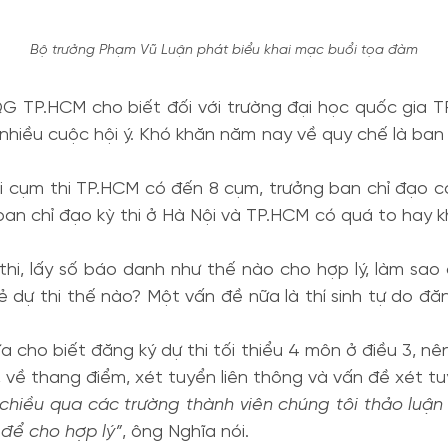
Bộ trưởng Phạm Vũ Luận phát biểu khai mạc buổi tọa đàm
G TP.HCM cho biết đối với trường đại học quốc gia 
nhiều cuộc hội ý. Khó khăn năm nay về quy chế là ban t
ới cụm thi TP.HCM có đến 8 cụm, trưởng ban chỉ đạo c
, ban chỉ đạo kỳ thi ở Hà Nội và TP.HCM có quá to hay
hi, lấy số báo danh như thế nào cho hợp lý, làm sao 
 dự thi thế nào? Một vấn đề nữa là thí sinh tự do đăn
 cho biết đăng ký dự thi tối thiểu 4 môn ở điều 3, nên
, về thang điểm, xét tuyển liên thông và vấn đề xét 
chiều qua các trường thành viên chúng tôi thảo luận v
 để cho hợp lý”
, ông Nghĩa nói.