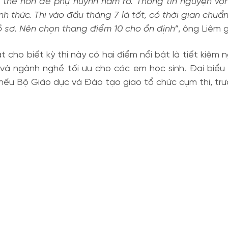
ụ thể hơn để phụ huynh nắm rõ. Thông tin nguyện v
h thức. Thi vào đầu tháng 7 là tốt, có thời gian chuẩn 
 hồ sơ. Nên chọn thang điểm 10 cho ổn định”
, ông Liêm g
t cho biết kỳ thi này có hai điểm nổi bật là tiết kiệm
 và ngành nghề tối ưu cho các em học sinh. Đại biểu
 nếu Bộ Giáo dục và Đào tạo giao tổ chức cụm thi, tr