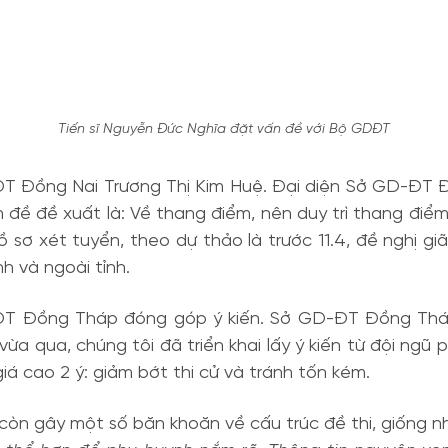
Tiến sĩ Nguyễn Đức Nghĩa đặt vấn đề với Bộ GDĐT
ĐT Đồng Nai Trương Thị Kim Huệ. Đại diện Sở GD-ĐT Đồ
n đề đề xuất là: Về thang điểm, nên duy trì thang điể
ồ sơ xét tuyển, theo dự thảo là trước 11.4, đề nghị g
nh và ngoài tỉnh.
T Đồng Tháp đóng góp ý kiến. Sở GD-ĐT Đồng Tháp đ
 vừa qua, chúng tôi đã triển khai lấy ý kiến từ đội ng
iá cao 2 ý: giảm bớt thi cử và tránh tốn kém.
còn gây một số băn khoăn về cấu trúc đề thi, giống nh