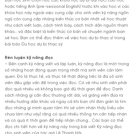
bạn học sinh chọn học các khóa học dự bị đại học/cao học
hoặc tiếng Anh (pre-sessional English) trước khi vào học vì các
khóa học này ngoài việc cung cấp cho sinh viên kỹ năng ngôn
ngữ còn cung cấp những kiến thức cơ bản nhất về học thuật
như cách viết luận, cách trình bày, cách trích dẫn nguồn tham
khảo… và đặc biệt là kiến thức cơ bản về chuyên ngành bạn
sẽ học. Bạn có thể đọc thêm về việc học dự bị thạc sĩ trong
bài báo Du học dự bị thạc sỹ
Rèn luyện kỹ năng đọc
– Bên cạnh kỹ năng viết và lập luận, kỹ năng đọc là một trong
số những hoạt động quan trọng nhất mà sinh viên cần làm
quen. Đó là thực tế, và thực tế thật đáng tiếc là đa số sinh
viên đều gặp vấn đề trong việc đọc. Có vẻ như sinh viên phải
đọc quá nhiều và không bao giờ đủ thời gian để đọc. Danh
sách những gì cần đọc thường rất dài, và giảng viên đưa ra
nhiều hướng dẫn khác và ngay cả khi bạn chỉ đơn giản là tìm
đọc những gì mình quan tâm thì sẽ sớm nhận thấy (nếu vẫn
chưa làm như vậy) rằng có quá nhiều thông tin cần tiếp nhận
và có quá ít thời gian để tiếp nhận chúng… Các bạn có thể
đọc chi tiết hơn về kỹ năng này trong bài viết Kỹ năng đọc
cho sinh viên của tác giả Lê Thanh Hải.