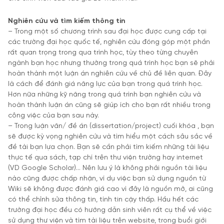
Nghiên cứu và tìm kiếm thông tin
– Trong một số chương trình sau đại học được cung cấp tại
các trường đại học quốc tế, nghiên cứu đóng góp một phần
rất quan trọng trong qua trình học, tùy theo từng chuyên
ngành bạn học nhưng thường trong quá trình học bạn sẽ phải
hoàn thành một luận án nghiên cứu về chủ đề liên quan. Đây
là cách để đánh giá năng lực của bạn trong quá trình học.
Hơn nữa những kỹ năng trong quá trình bạn nghiên cứu và
hoàn thành luận án cũng sẽ giúp ích cho bạn rất nhiều trong
công việc của bạn sau này.
– Trong luận văn/ đề án (dissertation/project) cuối khóa , bạn
sẽ được kỳ vọng nghiên cứu và tìm hiểu một cách sâu sắc về
đề tài bạn lựa chọn. Bạn sẽ cần phải tìm kiếm những tài liệu
thực tế qua sách, tạp chí trên thư viện trường hay internet
(VD Google Scholar)… Nên lưu ý là không phải nguồn tài liệu
nào cũng được chấp nhận, ví dụ việc bạn sử dụng nguồn từ
Wiki sẽ không được đánh giá cao vì đây là nguồn mở, ai cũng
có thể chỉnh sửa thông tin, tính tin cậy thấp. Hầu hết các
trường đại học đều có hướng dẫn sinh viên rất cụ thể về việc
sử dụng thư viện và tìm tài liệu trên website, trong buổi giới