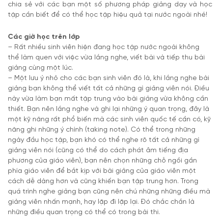
chia sẻ với các bạn một số phương pháp giảng dạy và học
tập cần biết để có thể học tập hiệu quả tại nước ngoài nhé!
Các giờ học trên lớp
– Rất nhiều sinh viên hiện đang học tập nước ngoài không
thể làm quen với việc vừa lắng nghe, viết bài và tiếp thu bài
giảng cùng một lúc.
– Một lưu ý nhỏ cho các bạn sinh viên đó là, khi lắng nghe bài
giảng bạn không thể viết tất cả những gì giảng viên nói. Điều
này vừa làm bạn mất tập trung vào bài giảng vừa không cần
thiết. Bạn nên lắng nghe và ghi lại những ý quan trọng, đây là
một kỹ năng rất phổ biến mà các sinh viên quốc tế cần có, kỹ
năng ghi những ý chính (taking note). Có thể trong những
ngày đầu học tập, bạn khó có thể nghe rõ tất cả những gì
giảng viên nói (cũng có thể do cách phát âm tiếng địa
phương của giáo viên), bạn nên chọn những chỗ ngồi gần
phía giáo viên để bắt kịp với bài giảng của giáo viên một
cách dễ dàng hơn và cũng khiến bạn tập trung hơn. Trong
quá trình nghe giảng bạn cũng nên chú những những điều mà
giảng viên nhấn mạnh, hay lặp đi lặp lại. Đó chắc chắn là
những điều quan trọng có thể có trong bài thi.