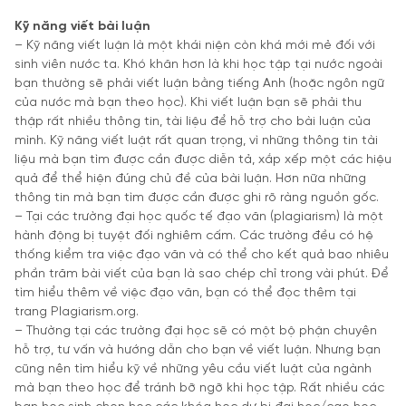
Kỹ năng viết bài luận
– Kỹ năng viết luận là một khái niện còn khá mới mẻ đối với
sinh viên nước ta. Khó khăn hơn là khi học tập tại nước ngoài
bạn thường sẽ phải viết luận bằng tiếng Anh (hoặc ngôn ngữ
của nước mà bạn theo học). Khi viết luận bạn sẽ phải thu
thập rất nhiều thông tin, tài liệu để hỗ trợ cho bài luận của
mình. Kỹ năng viết luật rất quan trọng, vì những thông tin tài
liệu mà bạn tìm được cần được diễn tả, xắp xếp một các hiệu
quả để thể hiện đúng chủ đề của bài luận. Hơn nữa những
thông tin mà bạn tìm được cần được ghi rõ ràng nguồn gốc.
– Tại các trường đại học quốc tế đạo văn (plagiarism) là một
hành động bị tuyệt đối nghiêm cấm. Các trường đều có hệ
thống kiểm tra việc đạo văn và có thể cho kết quả bao nhiêu
phần trăm bài viết của bạn là sao chép chỉ trong vài phút. Để
tìm hiểu thêm về việc đạo văn, bạn có thể đọc thêm tại
trang Plagiarism.org.
– Thường tại các trường đại học sẽ có một bộ phận chuyên
hỗ trợ, tư vấn và hướng dẫn cho bạn về viết luận. Nhưng bạn
cũng nên tìm hiểu kỹ về những yêu cầu viết luật của ngành
mà bạn theo học để tránh bỡ ngỡ khi học tập. Rất nhiều các