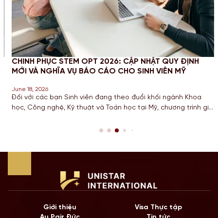
CHINH PHỤC STEM OPT 2026: CẬP NHẬT QUY ĐỊNH
MỚI VÀ NGHĨA VỤ BÁO CÁO CHO SINH VIÊN MỸ
June 18, 2026
Đối với các bạn Sinh viên đang theo đuổi khối ngành Khoa
học, Công nghệ, Kỹ thuật và Toán học tại Mỹ, chương trình gia
hạn STEM OPT không chỉ là cơ hội để tích lũy kinh nghiệm mà
còn là “bước đệm” quan trọng cho lộ trình Định cư. Bước sang
năm 2026, Chính […]
Giới thiệu
Visa Thực tập
Au Pair Đức
Tin tức