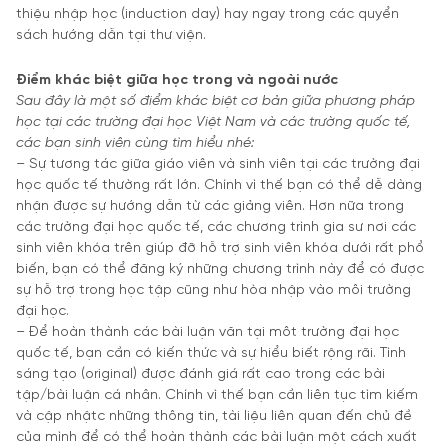
thiệu nhập học (induction day) hay ngay trong các quyển
sách hướng dẫn tại thư viện.
Điểm khác biệt giữa học trong và ngoài nước
Sau đây là một số điểm khác biệt cơ bản giữa phương pháp
học tại các trường đại học Việt Nam và các trường quốc tế,
các bạn sinh viên cùng tìm hiểu nhé:
– Sự tương tác giữa giáo viên và sinh viên tại các trường đại
học quốc tế thường rất lớn. Chính vì thế bạn có thể dễ dàng
nhận được sự hướng dẫn từ các giảng viên. Hơn nữa trong
các trường đại học quốc tế, các chương trình gia sư nơi các
sinh viên khóa trên giúp đỡ hỗ trợ sinh viên khóa dưới rất phổ
biến, bạn có thể đăng ký những chương trình này để có được
sự hỗ trợ trong học tập cũng như hòa nhập vào môi trường
đại học.
– Để hoàn thành các bài luận văn tại môt trường đại học
quốc tế, bạn cần có kiến thức và sự hiểu biết rộng rãi. Tình
sáng tạo (original) được đánh giá rất cao trong các bài
tập/bài luận cá nhân. Chính vì thế bạn cần liên tục tìm kiếm
và cập nhậtc những thông tin, tài liệu liên quan đến chủ đề
của mình để có thể hoàn thành các bài luận một cách xuất