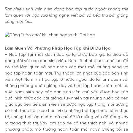
Rất nhiều sinh viên hiện đang học tập nước ngoài không thể
làm quen với việc vừa lắng nghe, viết bài và tiếp thu bài giảng
cùng một lúc…
Làm Quen Với Phương Pháp Học Tập Khi Đi Du Học
– Học tập tại một đất nước xa lạ chưa bao giờ là điều dễ
dàng đối với các bạn sinh viên. Bạn sẽ phải thực sự nỗ lực để
có thể làm quen và hòa nhập vào một môi trường sống và
học tập hoàn toàn mới. Thử thách lớn nhất của các bạn sinh
viên Việt Nam khi học tập ở nước ngoài đó là làm quen với
những phương pháp giảng dạy và học tập hoàn toàn mới. Tại
Việt Nam hiện nay các bạn sinh viên chủ yếu được học tập
dưới hình thức các bài giảng, tuy nhiên tại những nước có nền
giáo dục tiên tiến, sinh viên sẽ được học tập trong môi trường
có tính thực tiễn cao hơn, ví dụ những bài tập thực hành thực
tế, những bài tập nhóm mà chủ đề là những vẫn đề đang xảy
ra trong thực tại. Vậy làm sao để có thể thích nghi với những
phương pháp, mô trường hoàn toàn mới này? Chúng tôi sẽ