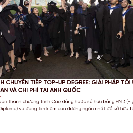
 PHỤC STEM OPT 2026: CẬP NHẬT QUY ĐỊNH MỚ
A VỤ BÁO CÁO CHO SINH VIÊN MỸ
2026
 các bạn Sinh viên đang theo đuổi khối ngành Khoa học, Côn
à Toán học tại Mỹ, chương trình gia hạn STEM OPT không chỉ 
 lũy kinh nghiệm mà còn là “bước đệm” quan trọng cho lộ trìn
ang năm 2026, Chính […]