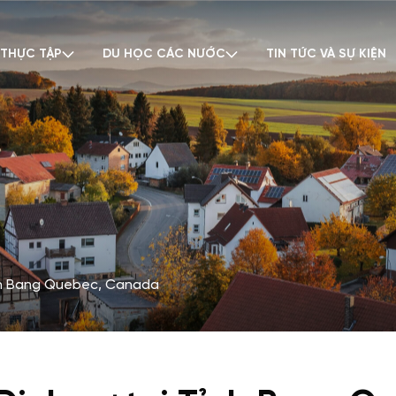
 THỰC TẬP
DU HỌC CÁC NƯỚC
TIN TỨC VÀ SỰ KIỆN
ỉnh Bang Quebec, Canada