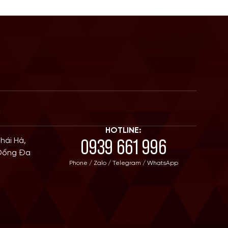
HOTLINE:
0939 661 996
Thái Hà,
 Đống Đa
Phone / Zalo / Telegram / WhatsApp