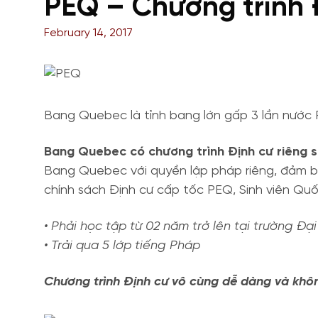
PEQ – Chương trình 
February 14, 2017
Bang Quebec là tỉnh bang lớn gấp 3 lần nước 
Bang Quebec có chương trình Định cư riêng s
Bang Quebec với quyền lập pháp riêng, đảm bả
chính sách Định cư cấp tốc PEQ, Sinh viên Quố
• Phải học tập từ 02 năm trở lên tại trường 
• Trải qua 5 lớp tiếng Pháp
Chương trình Định cư vô cùng dễ dàng và khôn