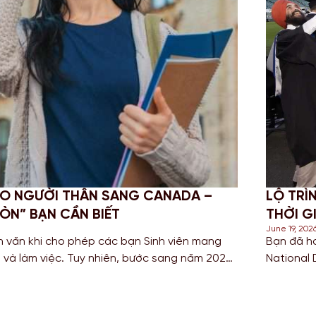
OP-UP DEGREE: GIẢI PHÁP TỐI ƯU
CHINH
ẠI ANH QUỐC
NGHĨ
June 18, 
h Cao đẳng hoặc sở hữu bằng HND (Higher
Đối với
 kiếm con đường ngắn nhất để sở hữu tấm bằng
thuật v
ia có nền giáo dục hàng đầu? Lộ trình chuyển
để tích
 là câu trả […]
Bước s