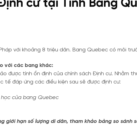
Định cư tại Tỉnh Bang 
Pháp với khoảng 8 triệu dân. Bang Quebec có môi trườ
o với các bang khác:
o được tính ổn định của chính sách Định cư. Nhằm th
c tế đáp ứng các điều kiện sau sẽ được định cư:
Đại học của bang Quebec
g giới hạn số lượng di dân, tham khảo bảng so sánh s