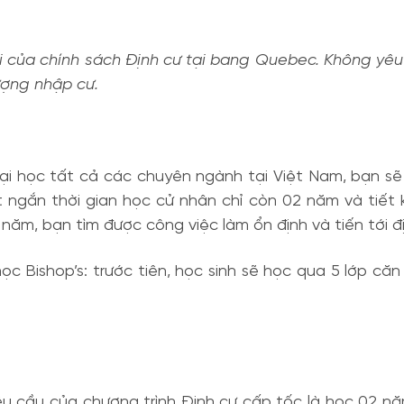
ối của chính sách Định cư tại bang Quebec. Không yêu
ượng nhập cư.
ại học tất cả các chuyên ngành tại Việt Nam, bạn sẽ 
 ngắn thời gian học cử nhân chỉ còn 02 năm và tiết k
năm, bạn tìm được công việc làm ổn định và tiến tới đị
ọc Bishop’s: trước tiên, học sinh sẽ học qua 5 lớp că
êu cầu của chương trình Định cư cấp tốc là học 02 n