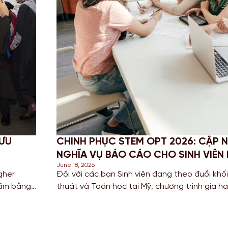
I VÀ
PROFESSIONAL YEAR (PY) LÀ GÌ? 
VÀNG ĐỂ CỘNG ĐIỂM ĐỊNH CƯ ÚC
June 16, 2026
g nghệ, Kỹ
Trong bối cảnh cuộc đua giành tấm thẻ thư
là cơ hội
nên khốc liệt vào năm 2026, các bạn Sinh 
h Định cư.
(IT), Kỹ thuật (Engineering) và Kế toán đang
điểm số trên thang điểm di trú. […]