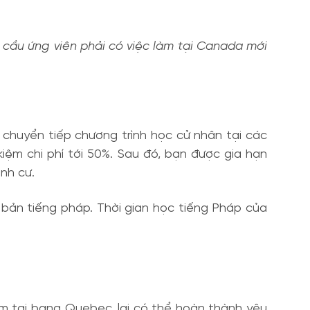
 cầu ứng viên phải có việc làm tại Canada mới
chuyển tiếp chương trình học cử nhân tại các
iệm chi phí tới 50%. Sau đó, bạn được gia hạn
nh cư.
n bản tiếng pháp. Thời gian học tiếng Pháp của
ăm tại bang Quebec, lại có thể hoàn thành yêu