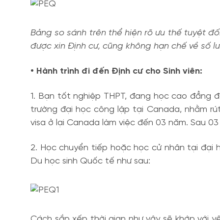
Bảng so sánh trên thể hiện rõ ưu thế tuyệt đ
được xin Định cư, cũng không hạn chế về số l
• Hành trình đi đến Định cư cho Sinh viên:
1. Bạn tốt nghiệp THPT, đang học cao đẳng đ
trường đại học công lập tại Canada, nhằm rút
visa ở lại Canada làm việc đến 03 năm. Sau 03 
2. Học chuyển tiếp hoặc học cử nhân tại đại h
Du học sinh Quốc tế như sau:
Cách sắp xếp thời gian như vậy sẽ khớp với y