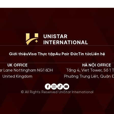
Giới thiệu
Visa Thực tập
Au Pair Đức
Tin tức
Liên hệ
UK OFFICE
HÀ NỘI OFFICE
iar Lane Nottingham NG1 6DH
Tầng 4, Viet Tower, Số 1 
United Kingdom
Phường Trung Liệt, Quận
© All Rights Reserved UniStar International