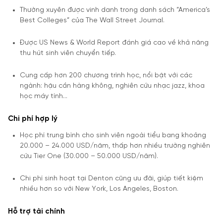
Thường xuyên được vinh danh trong danh sách “America’s
Best Colleges” của The Wall Street Journal.
Được US News & World Report đánh giá cao về khả năng
thu hút sinh viên chuyển tiếp.
Cung cấp hơn 200 chương trình học, nổi bật với các
ngành: hậu cần hàng không, nghiên cứu nhạc jazz, khoa
học máy tính…
Chi phí hợp lý
Học phí trung bình cho sinh viên ngoài tiểu bang khoảng
20.000 – 24.000 USD/năm, thấp hơn nhiều trường nghiên
cứu Tier One (30.000 – 50.000 USD/năm).
Chi phí sinh hoạt tại Denton cũng ưu đãi, giúp tiết kiệm
nhiều hơn so với New York, Los Angeles, Boston.
Hỗ trợ tài chính