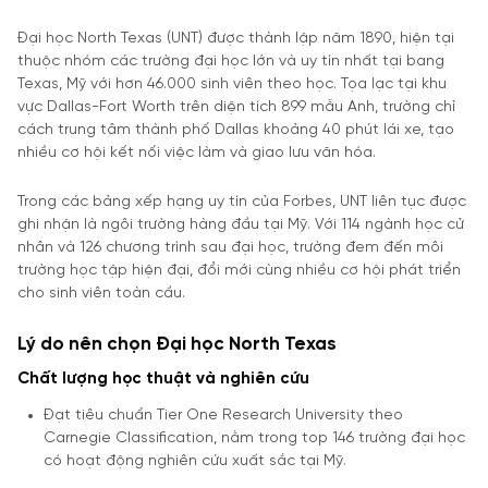
Đại học North Texas (UNT) được thành lập năm 1890, hiện tại
thuộc nhóm các trường đại học lớn và uy tín nhất tại bang
Texas, Mỹ với hơn 46.000 sinh viên theo học. Tọa lạc tại khu
vực Dallas-Fort Worth trên diện tích 899 mẫu Anh, trường chỉ
cách trung tâm thành phố Dallas khoảng 40 phút lái xe, tạo
nhiều cơ hội kết nối việc làm và giao lưu văn hóa.
Trong các bảng xếp hạng uy tín của Forbes, UNT liên tục được
ghi nhận là ngôi trường hàng đầu tại Mỹ. Với 114 ngành học cử
nhân và 126 chương trình sau đại học, trường đem đến môi
trường học tập hiện đại, đổi mới cùng nhiều cơ hội phát triển
cho sinh viên toàn cầu.
Lý do nên chọn Đại học North Texas
Chất lượng học thuật và nghiên cứu
Đạt tiêu chuẩn Tier One Research University theo
Carnegie Classification, nằm trong top 146 trường đại học
có hoạt động nghiên cứu xuất sắc tại Mỹ.