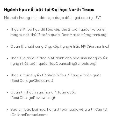
Ngành học nổi bật tại Đại học North Texas
Một số chương trình đào tạo được đánh giá cao tại UNT:
Thạc sĩ Khoa học dữ liệu: xếp thứ 2 toàn quốc (Fortune
magazine), thứ 17 toàn quốc (BestMastersPrograms.org)
Quản lý chuỗi cung ứng: xếp hạng 4 Bắc Mỹ (Gartner Inc.)
Thạc sĩ giáo dục đặc biệt dành cho học sinh năng khiếu:
hạng nhất toàn quốc (TopCounselingSchools.org)
Thạc sĩ trực tuyến tư pháp hình sự: hạng 4 toàn quốc
(BestCollegeChoice.net)
Quản trị khách sạn: hạng 4 toàn quốc
(BestCollegeReviews.org)
Báo chí bậc Đại học: hạng 3 toàn quốc về giá trị đầu tư
(CollegeFactual.com)