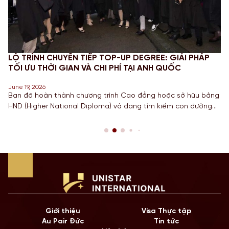
LỘ TRÌNH CHUYỂN TIẾP TOP-UP DEGREE: GIẢI PHÁP
TỐI ƯU THỜI GIAN VÀ CHI PHÍ TẠI ANH QUỐC
June 19, 2026
Bạn đã hoàn thành chương trình Cao đẳng hoặc sở hữu bằng
HND (Higher National Diploma) và đang tìm kiếm con đường
ngắn nhất để sở hữu tấm bằng Cử nhân danh giá từ một
Quốc gia có nền giáo dục hàng đầu? Lộ trình chuyển tiếp
Top-up degree tại Anh chính là câu trả […]
Giới thiệu
Visa Thực tập
Au Pair Đức
Tin tức